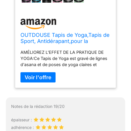
OUTDOUSE Tapis de Yoga,Tapis de
Sport, Antidérapant,pour la
Gymnastique,Pilates,Yoga,Maison,V
AMÉLIOREZ L'EFFET DE LA PRATIQUE DE
oyage,Tapis de Gymnastique avec
YOGA:Ce Tapis de Yoga est gravé de lignes
sangles de
d'asana et de poses de yoga claires et
rangement,183x61x0.6cm
précises avec une technologie d'impression
laser qui peut vous aider à mieux contrôler la
position et la posture de votre corps.Par
conséquent,ce Tapis de Yoga peut réduire la
difficulté de pratiquer le gymnastique ou le
pilates et améliorer l'effet de la pratique
Notes de la rédaction 19/20
sport,ce qui est le meilleur choix pour les
débutants en yoga pour acheter un tapis de
épaisseur :
sport. ANTIDÉRAPANT DES DEUX
CÔTÉS,MULTIFONCTIONNEL:Tapis
adhérence :