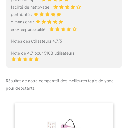
avec filet intégré contre
choisir, correspondre à
la casse. Vous pouvez
facilité de nettoyage :
différents scénarios
utiliser ce matelas pour
portabilité :
d'exercice, changer votre
des positions de yoga et
bonne humeur tous les
dimensions :
des exercices difficiles.
jours
éco-responsabilité :
Taille-183 x 66cm,
épaisseur de 10mm - Le
Notes des utilisateurs 4.7/5
matelas garantit un
confort pour les
Note de 4.7 pour 5103 utilisateurs
personnes de toutes
formes et tailles. Idéal
pour le yoga, le pilates,
les exercices, le camping,
le sommeil, la méditation,
Résultat de notre comparatif des meilleures tapis de yoga
les parcs. Le tapis de
pour débutants
yoga extra épais est
facile à nettoyer avec un
détergent.