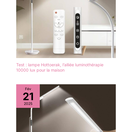
Test : lampe Hottoerak, l’alliée luminothérapie
10000 lux pour la maison
Fév
21
2025