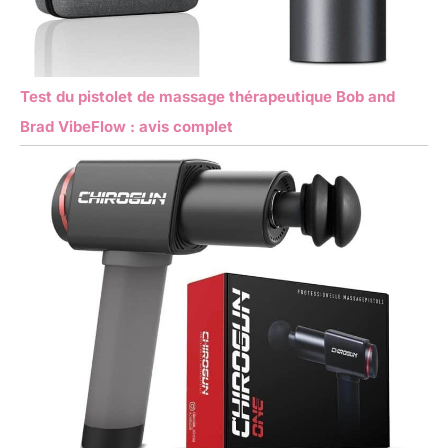
Test du pistolet de massage thérapeutique Bob and
Brad VibeFlow : avis complet