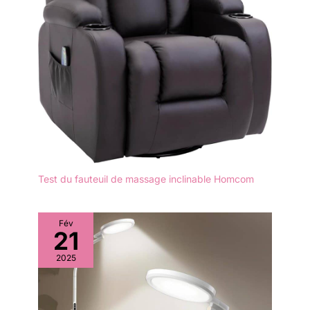
Test du fauteuil de massage inclinable Homcom
Fév
21
2025