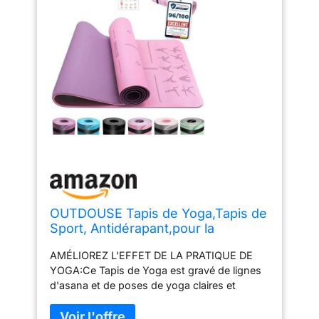
OUTDOUSE Tapis de Yoga,Tapis de
Sport, Antidérapant,pour la
Gymnastique,Pilates,Yoga,Maison,V
AMÉLIOREZ L'EFFET DE LA PRATIQUE DE
oyage,Tapis de Gymnastique avec
YOGA:Ce Tapis de Yoga est gravé de lignes
sangles de
d'asana et de poses de yoga claires et
rangement,183x61x0.6cm
précises avec une technologie d'impression
laser qui peut vous aider à mieux contrôler la