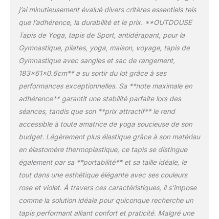
fabriqué en TPE de haute qualité , qui est
j’ai minutieusement évalué divers critères essentiels tels
non toxique et non irritant et qui a une durée
que l’adhérence, la durabilité et le prix. **OUTDOUSE
de vie extrêmement longue. Avec une
Tapis de Yoga, tapis de Sport, antidérapant, pour la
épaisseur de 0,6 mm,nos Tapis de yoga sont
très résistants à la pression et ont un fort
Gymnastique, pilates, yoga, maison, voyage, tapis de
rebond,ce qui peut ralentir la pression
Gymnastique avec sangles et sac de rangement,
causée par les poses de yoga ou de
183x61x0.6cm** a su sortir du lot grâce à ses
gymnastique sur vos
performances exceptionnelles. Sa **note maximale en
articulations.L'utilisation de nos tapis sport
vous apportera un soutien confortable et un
adhérence** garantit une stabilité parfaite lors des
environnement sport sûr. FACILE À RANGER,
séances, tandis que son **prix attractif** le rend
LÉGER ET PORTABLE:L'emballage du tapis
accessible à toute amatrice de yoga soucieuse de son
yoga fitness contient sangle de
budget. Légèrement plus élastique grâce à son matériau
rangement,ce qui vous permet de sortir
facilement votre tapis de yoga pour vous
en élastomère thermoplastique, ce tapis se distingue
entraîner.Ce tapis de yoga est facile à
également par sa **portabilité** et sa taille idéale, le
nettoyer,il suffit d'utiliser de l'eau et une
tout dans une esthétique élégante avec ses couleurs
serviette pour le frotter et il sera comme
rose et violet. À travers ces caractéristiques, il s’impose
neuf;nos tapis de sport peuvent être
enroulés facilement et sont assez compacts
comme la solution idéale pour quiconque recherche un
pour économiser de l'espace pour le
tapis performant alliant confort et praticité. Malgré une