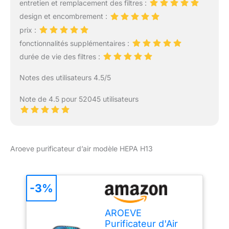
entretien et remplacement des filtres :
esprit ; dites adieu aux
allergènes et aux odeurs,
design et encombrement :
laissez le parfum remplir
prix :
votre belle maison 𝑭𝒂𝒄𝒊𝒍𝒆
fonctionnalités supplémentaires :
à 𝑼𝒕𝒊𝒍𝒊𝒔𝒆𝒓: Vous pouvez
durée de vie des filtres :
facilement changer les
vitesses du ventilateur,
Notes des utilisateurs 4.5/5
allumer et éteindre le
purificateur d'air par une
Note de 4.5 pour 52045 utilisateurs
touche simple sur le LED
écran; et il y a un
indicateur de
changement du filtre
pour vous éviter
Aroeve purificateur d’air modèle HEPA H13
d'oublier de changer le
filtre 𝑽𝒐𝒖𝒔 𝑷𝒐𝒖𝒗𝒆𝒛 𝑭𝒂𝒊𝒓𝒆
𝑪𝒐𝒏𝒇𝒊𝒂𝒏𝒄𝒆 à 𝑳𝑬𝑽𝑶𝑰𝑻:
-3%
LEVOIT est une marque
axée sur l'amélioration de
l'air et la protection de la
AROEVE
santé des
Purificateur d'Air