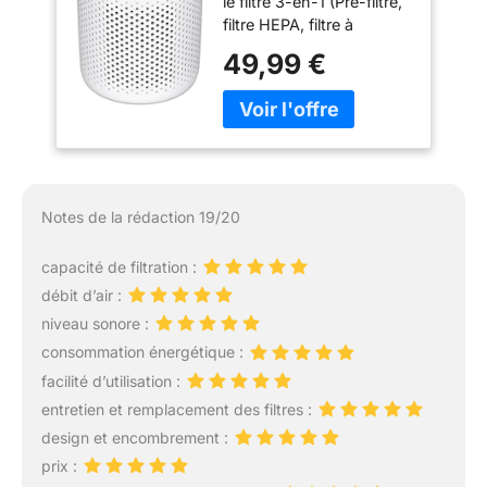
le filtre 3-en-1 (Pré-filtre,
Blanc
filtre HEPA, filtre à
charbon actif) , Core Mini
49,99 €
capture le pollen, poils
d'animaux, poussières
fines, odeurs, fumée;
Éliminer l'inconfort et
apporter de l'air pur, qui
transformera votre
maison en un havre sûr
Notes de la rédaction 19/20
et confortable 𝑺𝒊𝒍𝒆𝒏𝒄𝒊𝒆𝒖𝒙
𝒑𝒐𝒖𝒓 𝑺𝒐𝒎𝒎𝒆𝒊𝒍: Ne soyez
capacité de filtration :
plus jamais dérangé par
débit d’air :
le bourdonnement du
purificateur; avec le
niveau sonore :
mode veille 25 dB ,
consommation énergétique :
même les dormeurs
facilité d’utilisation :
légers peuvent
entretien et remplacement des filtres :
s'endormir doucement;
Et il dispose de 3
design et encombrement :
vitesses, choissez la
prix :
vitesse turbo pour