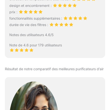
relaxation pendant
l'utilisation Contrôle de
design et encombrement :
Ventilation 3 Niveaux +
prix :
Minuterie：3 vitesses
fonctionnalités supplémentaires :
ajustables
durée de vie des filtres :
(Faible/Moyen/Fort) et
programmateur horaire
Notes des utilisateurs 4.6/5
(6h/12h/24h). Interface
tactile intuitive avec
Note de 4.6 pour 179 utilisateurs
indicateur lumineux des
modes actifs Fonction
Nuit 22dB avec Éclairage
Ambiance：Mode
silencieux équivalent au
Résultat de notre comparatif des meilleures purificateurs d’air
bruissement des feuilles
(22dB), accompagné
d'une lumière
d'ambiance réglable et
éteignable pour un
sommeil non perturbé
Énergie Ultra-
Économique 5W：