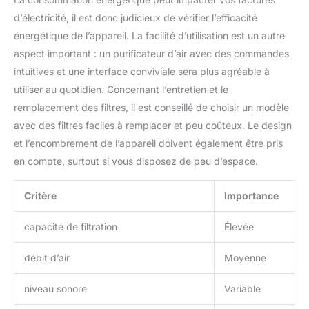
de 2 ans, si vous avez des
d’électricité, il est donc judicieux de vérifier l’efficacité
questions avant ou après votre
achat, n'hésitez pas à contacter
énergétique de l’appareil. La facilité d’utilisation est un autre
notre équipe de service
professionnel; Remarque: Nous
aspect important : un purificateur d’air avec des commandes
recommandons de remplacer le
intuitives et une interface conviviale sera plus agréable à
filtre au moins tous les 6 à 12
mois; Veuillez retirer le sac en
utiliser au quotidien. Concernant l’entretien et le
plastique du nouveau filtre
avant l'utilisation
remplacement des filtres, il est conseillé de choisir un modèle
avec des filtres faciles à remplacer et peu coûteux. Le design
et l’encombrement de l’appareil doivent également être pris
en compte, surtout si vous disposez de peu d’espace.
Critère
Importance
capacité de filtration
Élevée
débit d’air
Moyenne
niveau sonore
Variable