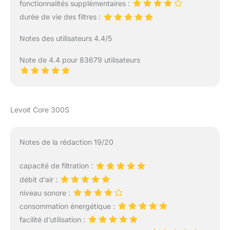
fonctionnalités supplémentaires :
purifier l'air rapidement
durée de vie des filtres :
7𝑾 É𝒄𝒐𝒏𝒐𝒎𝒊𝒆 𝒅'É𝒏𝒆𝒓𝒈𝒊𝒆:
Tout en assurant l'effet
Notes des utilisateurs 4.4/5
de purification, Core Mini
économise également
Note de 4.4 pour 83679 utilisateurs
parfaitement l'énergie;
avec une puissance
nominale de 0,007kWh, il
coûte seulement 0,013
euros par nuit (8 heures
Levoit Core 300S
en mode veille) , vous
aidant à minimiser la
consommation d'énergie
Notes de la rédaction 19/20
𝑨𝒓𝒐𝒎𝒂𝒕𝒉é𝒓𝒂𝒑𝒊𝒆 𝑺𝒖𝒓𝒑𝒓𝒆𝒏𝒂𝒏𝒕𝒆:
Ajoutez quelques
capacité de filtration :
gouttes d'huiles (non
débit d’air :
compris) sur le tampon
aromatique, ce qui vous
niveau sonore :
aidera à améliorer le
consommation énergétique :
sommeil et à détendre
facilité d’utilisation :
votre corps et votre