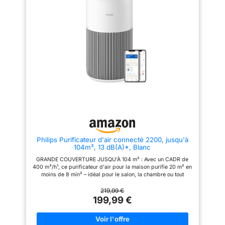
choissez la vitesse turbo pour
(CADR 240m³/h) , convient aux
purifier l'air rapidement 7𝑾
chambres, salons, petites
É𝒄𝒐𝒏𝒐𝒎𝒊𝒆 𝒅'É𝒏𝒆𝒓𝒈𝒊𝒆: Tout en
pièces, cusines, bureaux, sous-
assurant l'effet de purification,
sols 𝑪𝒐𝒏𝒕𝒓ô𝒍𝒆𝒛 𝑽𝒐𝒕𝒓𝒆 𝑨𝒑𝒑𝒂𝒓𝒆𝒊𝒍 à
Core Mini économise également
𝑻𝒐𝒖𝒕 𝑴𝒐𝒎𝒆𝒏𝒕, 𝑵'𝒊𝒎𝒑𝒐𝒓𝒕𝒆 𝒐ù:
parfaitement l'énergie; avec une
Utilisez l'application ou
puissance nominale de
demandez à Alexa et à Google
0,007kWh, il coûte seulement
Assistant pour vérifier l'indice
0,013 euros par nuit (8 heures
de qualité de l'air
en mode veille) , vous aidant à
intérieur/extérieur, les incendies
minimiser la consommation
de forêt, et la durée de vie du
d'énergie 𝑨𝒓𝒐𝒎𝒂𝒕𝒉é𝒓𝒂𝒑𝒊𝒆
filtre; Vous pouvez aussi le
𝑺𝒖𝒓𝒑𝒓𝒆𝒏𝒂𝒏𝒕𝒆: Ajoutez quelques
programmer selon vos besoins
gouttes d'huiles (non compris)
avec l'application 𝑺𝒖𝒓𝒗𝒆𝒊𝒍𝒍𝒂𝒏𝒄𝒆
sur le tampon aromatique, ce
𝒅𝒆 𝒍𝒂 𝑸𝒖𝒂𝒍𝒊𝒕é 𝒅𝒆 𝒍'𝑨𝒊𝒓: Core 300S
qui vous aidera à améliorer le
est équipé d'un capteur laser
sommeil et à détendre votre
AirSight Plus Technology, qui
corps et votre esprit ; dites
surveille la qualité de l'air en
Philips Purificateur d'air connecté 2200, jusqu'à
adieu aux allergènes et aux
temps réel et fournit des
104m², 13 dB(A)*, Blanc
odeurs, laissez le parfum
informations via quatre halos
remplir votre belle maison
colorés; En Mode Automatique,
GRANDE COUVERTURE JUSQU'À 104 m² : Avec un CADR de
𝑭𝒂𝒄𝒊𝒍𝒆 à 𝑼𝒕𝒊𝒍𝒊𝒔𝒆𝒓: Vous pouvez
la vitesse du vent la plus
400 m³/h¹, ce purificateur d'air pour la maison purifie 20 m² en
facilement changer les vitesses
appropriée peut être adaptée en
moins de 8 min² – idéal pour le salon, la chambre ou tout
du ventilateur, allumer et
fonction de la qualité de l'air. Un
espace intérieur. PURIFICATEUR D’AIR SILENCIEUX, CONÇU
éteindre le purificateur d'air par
purificateur plus intuitif et plus
POUR UN FAIBLE NIVEAU SONORE : Grâce à la technologie
219,99 €
une touche simple sur le LED
intelligent qui améliore votre
SilentWings, il fonctionne à seulement 13 dB(A)³, parfait
199,99 €
écran; et il y a un indicateur de
qualité de vie; Remarque : Nous
comme purificateur d'air pour chambre à coucher. FILTRATION
changement du filtre pour vous
avons modifié les niveaux de
HEPA À 3 COUCHES : Capture 99,97 % des particules jusqu'à
éviter d'oublier de changer le
qualité de l'air pour les PM2,5;
0,003 microns⁴. Ce purificateur d'air avec filtre HEPA agit
filtre 𝑽𝒐𝒖𝒔 𝑷𝒐𝒖𝒗𝒆𝒛 𝑭𝒂𝒊𝒓𝒆
Après le changement, nous