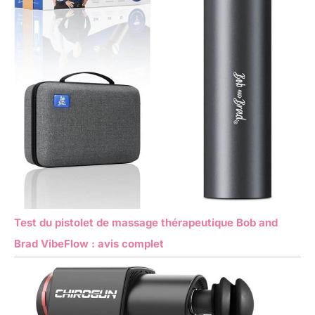
Test du pistolet de massage thérapeutique Bob and
Brad VibeFlow : avis complet