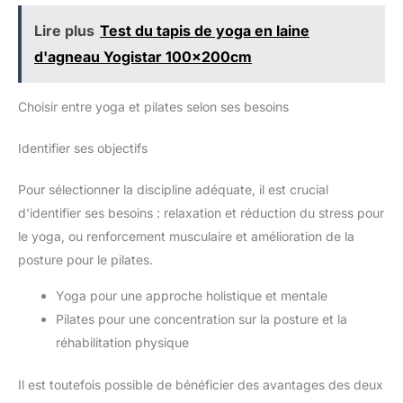
vous aidant à atteindre vos objectifs de remise en forme plus
domicile peut être plié en
rapidement.
quelques minutes seulement, ce
Lire plus
Test du tapis de yoga en laine
qui le rend facile à ranger dans
des espaces restreints, soit à la
d'agneau Yogistar 100x200cm
verticale, soit à l'horizontale.
Une fois plié, il mesure 43 x 22
x 9 pouces /1080 x 570 x 220
mm, occupant un espace de
Choisir entre yoga et pilates selon ses besoins
rangement minimal. Il permet
plus de liberté et de confort
pendant les entraînements, ce
Identifier ses objectifs
qui le rend idéal pour les
maisons privées ou les studios
de fitness professionnels
Pour sélectionner la discipline adéquate, il est crucial
d’identifier ses besoins : relaxation et réduction du stress pour
le yoga, ou renforcement musculaire et amélioration de la
posture pour le pilates.
Yoga pour une approche holistique et mentale
Pilates pour une concentration sur la posture et la
réhabilitation physique
Il est toutefois possible de bénéficier des avantages des deux