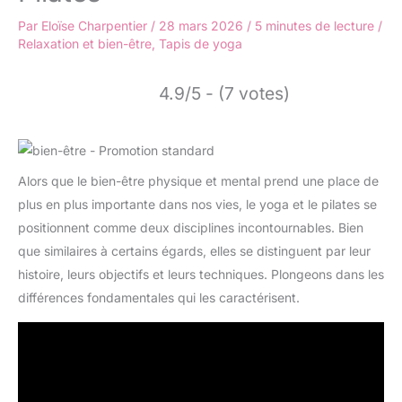
Par
Eloïse Charpentier
/
28 mars 2026
/
5 minutes de lecture
/
Relaxation et bien-être
,
Tapis de yoga
4.9/5 - (7 votes)
Alors que le bien-être physique et mental prend une place de
plus en plus importante dans nos vies, le yoga et le pilates se
positionnent comme deux disciplines incontournables. Bien
que similaires à certains égards, elles se distinguent par leur
histoire, leurs objectifs et leurs techniques. Plongeons dans les
différences fondamentales qui les caractérisent.