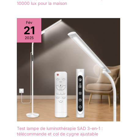
10000 lux pour la maison
Fév
21
2025
Test lampe de luminothérapie SAD 3-en-1 :
télécommande et col de cygne ajustable