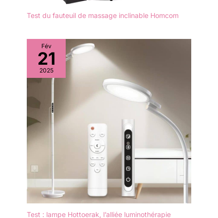
Test du fauteuil de massage inclinable Homcom
Fév
21
2025
Test : lampe Hottoerak, l’alliée luminothérapie