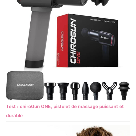
Test : chiroGun ONE, pistolet de massage puissant et
durable