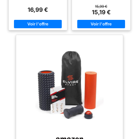
nivelée pour un auto-massage
anti-pression-recul, massage
(Noir)
efficace
sans picotements, confortable à
15,99 €
16,99 €
utiliser. Conçu avec du matériau
15,19 €
en mousse EVA, suffisant pour
offrir un massage musculaire en
profondeur. Massage
musculaire complet du corps :
rouleau en mousse pour un
massage complet du corps,
embellissement des courbes et
éveille la vitalité. Pour atteindre
plusieurs zones sous différents
angles, améliorer la flexibilité,
la posture et détendre les tissus
mous dans tout le corps.
Charge sûre : Rouleau de
massage pour le dos et la
colonne vertébrale avec une
face extérieure douce et une
face intérieure robuste, forte
capacité de charge, résistance
à la pression et aucune
déformation. Le massage
musculaire professionnel réduit
la tension de différents muscles
pour obtenir un effet sculptant
du corps et raccourcir le temps
de récupération après
l'entraînement. Masseur privé :
La roue à fascia détend chaque