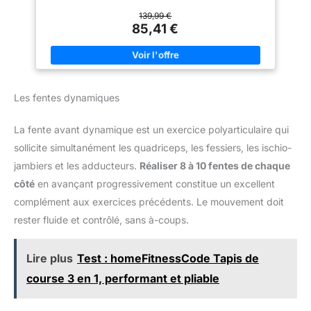
intermédiaire en mousse ReactX enveloppe les unités Air Zoom
à l'avant-pied et au talon pour une foulée réactive Semelle
139,99 €
extérieure en caoutchouc exclusive avec motif gaufré qui offre
85,41 €
traction et flexibilité
Les fentes dynamiques
La fente avant dynamique est un exercice polyarticulaire qui
sollicite simultanément les quadriceps, les fessiers, les ischio-
jambiers et les adducteurs.
Réaliser 8 à 10 fentes de chaque
côté
en avançant progressivement constitue un excellent
complément aux exercices précédents. Le mouvement doit
rester fluide et contrôlé, sans à-coups.
Lire plus
Test : homeFitnessCode Tapis de
course 3 en 1, performant et pliable