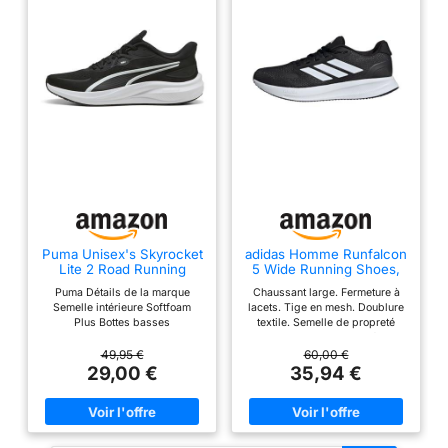
Puma Unisex's Skyrocket
adidas Homme Runfalcon
Lite 2 Road Running
5 Wide Running Shoes,
Shoe, Puma Black Puma
Core Black/Cloud
Puma Détails de la marque
Chaussant large. Fermeture à
White Puma Silver, 45 EU
White/Core Black, 43 1/3
Semelle intérieure Softfoam
lacets. Tige en mesh. Doublure
EU
Plus Bottes basses
textile. Semelle de propreté
OrthoLite. Semelle intermédiaire
Cloudfoam. Poids : 290 g
49,95 €
60,00 €
(pointure 42 2/3). Drop semelle
29,00 €
35,94 €
intermédiaire : 10 mm (talon 33
mm / avant-pied 23 mm).
Semelle extérieure Adiwear.