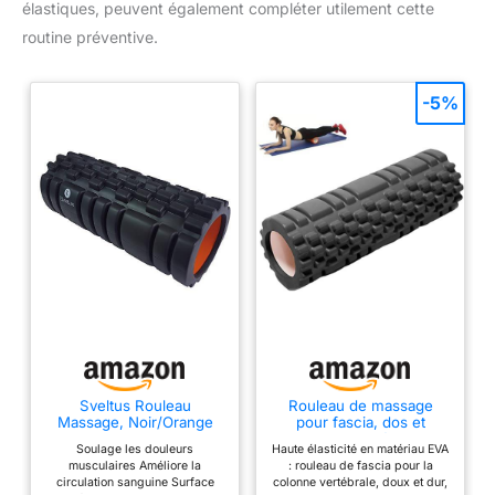
élastiques, peuvent également compléter utilement cette
routine préventive.
-5%
Sveltus Rouleau
Rouleau de massage
Massage, Noir/Orange
pour fascia, dos et
colonne vertébrale,
Soulage les douleurs
Haute élasticité en matériau EVA
soulager les tensions
musculaires Améliore la
: rouleau de fascia pour la
musculaires, pour le dos,
circulation sanguine Surface
colonne vertébrale, doux et dur,
les jambes (30 x 10 cm)