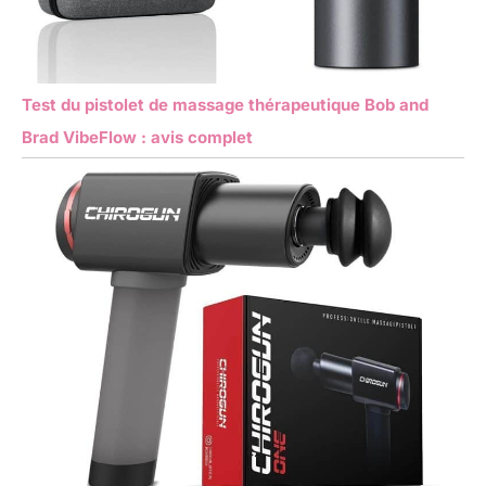
Test du pistolet de massage thérapeutique Bob and
Brad VibeFlow : avis complet