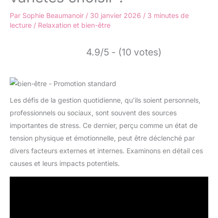
Par
Sophie Beaumanoir
/
30 janvier 2026
/
3 minutes de
lecture
/
Relaxation et bien-être
4.9/5 - (10 votes)
Les défis de la gestion quotidienne, qu’ils soient personnels,
professionnels ou sociaux, sont souvent des sources
importantes de stress. Ce dernier, perçu comme un état de
tension physique et émotionnelle, peut être déclenché par
divers facteurs externes et internes. Examinons en détail ces
causes et leurs impacts potentiels.