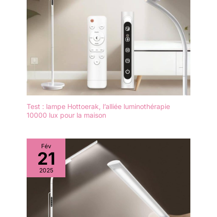
Test : lampe Hottoerak, l’alliée luminothérapie
10000 lux pour la maison
Fév
21
2025