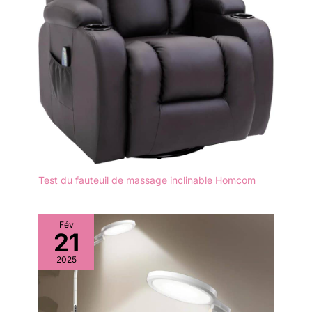
Test du fauteuil de massage inclinable Homcom
Fév
21
2025