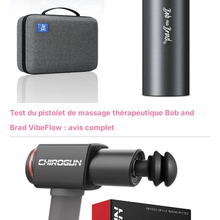
Test du pistolet de massage thérapeutique Bob and
Brad VibeFlow : avis complet