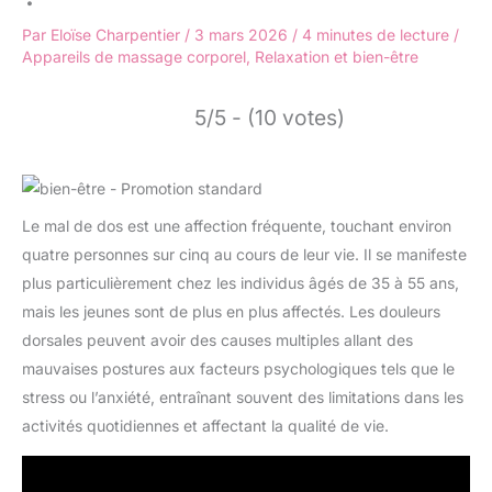
Par
Eloïse Charpentier
/
3 mars 2026
/
4 minutes de lecture
/
Appareils de massage corporel
,
Relaxation et bien-être
5/5 - (10 votes)
Le mal de dos est une affection fréquente, touchant environ
quatre personnes sur cinq au cours de leur vie. Il se manifeste
plus particulièrement chez les individus âgés de 35 à 55 ans,
mais les jeunes sont de plus en plus affectés. Les douleurs
dorsales peuvent avoir des causes multiples allant des
mauvaises postures aux facteurs psychologiques tels que le
stress ou l’anxiété, entraînant souvent des limitations dans les
activités quotidiennes et affectant la qualité de vie.