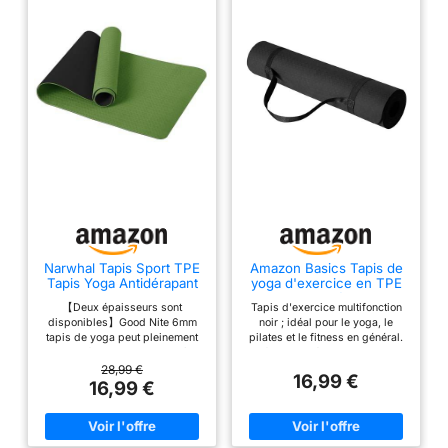
Narwhal Tapis Sport TPE
Amazon Basics Tapis de
Tapis Yoga Antidérapant
yoga d'exercice en TPE
183x61x0,6cm
de 0.6 cm d'épaisseur
【Deux épaisseurs sont
Tapis d'exercice multifonction
avec sangle de transport,
disponibles】Good Nite 6mm
noir ; idéal pour le yoga, le
Noir
tapis de yoga peut pleinement
pilates et le fitness en général.
sentir la force du corps et pèse
Surface antidérapante pour une
750g. 10mm tapis de yoga plus
prise en main sûre ; épaisseur
28,99 €
16,99 €
épais vit dans la zone des
de 6,35 mm offrant un soutien
16,99 €
articulations et pèse 1200g. Les
confortable et rembourré et une
deux couches conviennent pour
absorption des chocs. Matériau
le Pilates, le Hiit, le Yoga, le
TPE durable avec élasticité
Body et d'autres sports 【TPE
élastique Sangle de transport