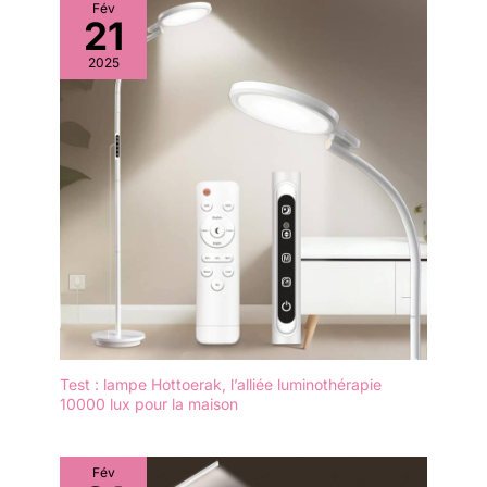
Fév
21
2025
Test : lampe Hottoerak, l’alliée luminothérapie
10000 lux pour la maison
Fév