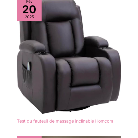
Fév
20
2025
Test du fauteuil de massage inclinable Homcom