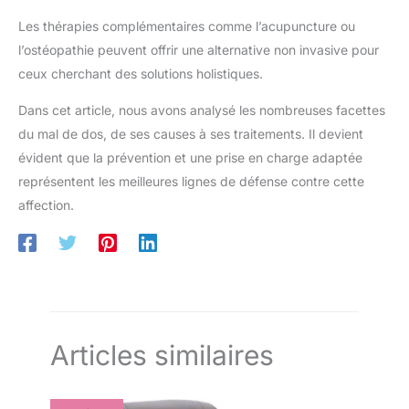
pour économiser de l'espace pour le stockage. UTILISATION
MULTIFONCTIONNELLE:Nous espérons que ce tapis de yoga
Les thérapies complémentaires comme l’acupuncture ou
peut répondre à vos besoins multiples,en plus du tapis yoga,il
peut également être un tapis de pilates, un tapis de gym,un
l’ostéopathie peuvent offrir une alternative non invasive pour
coussin de méditation,un tapis d'échauffement,un tapis de sol
ceux cherchant des solutions holistiques.
camping,un tapis de physiothérapie,un tapis home trainer,un
coussin de voyage et ainsi de suite.Nos tapis de sport peuvent
répondre à la plupart des besoins en matière d'exercices assis
Dans cet article, nous avons analysé les nombreuses facettes
ou allongés, et sont encore plus efficaces lorsqu'ils sont
combinés à d'autres équipements de fitness tels que les
du mal de dos, de ses causes à ses traitements. Il devient
rouleaux d'entraînement.
évident que la prévention et une prise en charge adaptée
représentent les meilleures lignes de défense contre cette
affection.
Articles similaires