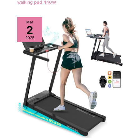
walking pad 440W
Mar
2
2025