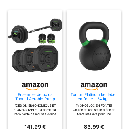
Ensemble de poids
Tunturi Platinum kettlebell
Tunturi Aerobic Pump
en fonte - 24 kg -
20kg - Ensemble
Application fitness
[DESIGN ERGONOMIQUE ET
[MONOBLOC EN FONTE]
d'haltères en caoutchouc
gratuite incluse
CONFORTABLE] La barre est
Coulée en une seule pièce en
- Incl. barre avec 6
recouverte de mousse douce
fonte massive pour une
disques - Ensemble de
pour une prise sécurisée et se
robustesse et une fiabilité
barre - Incl. application
range facilement [DISQUES DE
durables en usage commercial
de fitness gratuite
141,99 €
83,99 €
POIDS SOLIDES ET SÛRS]
intensif. [PRISE SÛRE]