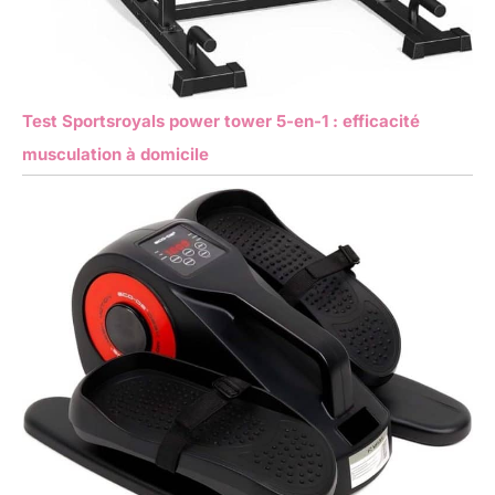
Test Sportsroyals power tower 5-en-1 : efficacité
musculation à domicile