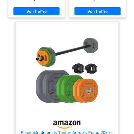
Métal avec revêtement TPU
Revêtement poudre noir mat
protège le sol, offre une prise
assurant une prise ferme et
sûre et garantit une longue
confortable sans sensation
durée de vie [POIDS FLEXIBLES
abrasive, même lors de
ET EXTENSIBLES] Disques de
séances exigeantes. [BASE
1,25 kg, 2,5 kg et 5 kg avec
STABLE] Fond plat garantissant
codage couleur, facilement
une stabilité optimale lors de
extensibles pour plus de défi
swings lourds, goblet squats,
[ACCÈS À DE NOMBREUSES
deadlifts, presses et Turkish
POSSIBILITÉS
get-ups. [IDENTIFICATION
D'ENTRAÎNEMENT] Des milliers
RAPIDE] Poids gravé clairement
d'exercices et de vidéos
et code couleur distinct pour
disponibles dans l'application
sélectionner rapidement la
Tunturi Training pour des
charge adaptée.
résultats optimaux
Ensemble de poids Tunturi Aerobic Pump 20kg -