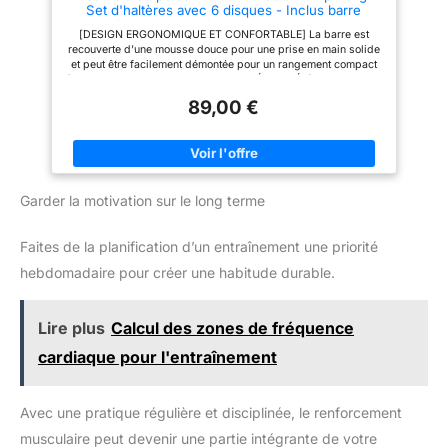
Set d'haltères avec 6 disques - Inclus barre
d'haltère - Avec revêtement en caoutchouc -
[DESIGN ERGONOMIQUE ET CONFORTABLE] La barre est
Inclut une application de fitness gratuite
recouverte d’une mousse douce pour une prise en main solide
et peut être facilement démontée pour un rangement compact
[DISQUES DE POIDS DURABLES ET SÉCURISÉS] Fabriqués en
métal avec un revêtement en caoutchouc, ils protègent votre
89,00 €
sol, offrent une bonne prise et garantissent une utilisation
durable, même intensive [POIDS FLEXIBLES ET EXTENSIBLES]
Disques de 1,25 kg, 2,5 kg et 5 kg avec un code couleur clair,
facilement extensibles avec des disques supplémentaires
pour augmenter la difficulté [ACCÈS À DES OPTIONS
D’ENTRAÎNEMENT VARIÉES] Profitez de milliers d’exercices,
Garder la motivation sur le long terme
vidéos et instructions dans l’application Tunturi Training pour
tirer le meilleur parti de vos entraînements
Faites de la planification d’un entraînement une priorité
hebdomadaire pour créer une habitude durable.
Lire plus
Calcul des zones de fréquence
cardiaque pour l'entraînement
Avec une pratique régulière et disciplinée, le renforcement
musculaire peut devenir une partie intégrante de votre