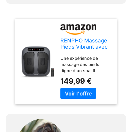
RENPHO Massage
Pieds Vibrant avec
20 niveaux de
Une expérience de
vibration et
massage des pieds
télécommande
digne d'un spa. Il
propose différentes
149,99 €
techniques de vibration
et de rotation pour cibler
les points d'acupression
de vos semelles tout en
recréant le toucher d'un
masseur professionnel. Il
peut également masser
vos mollets, vos talons