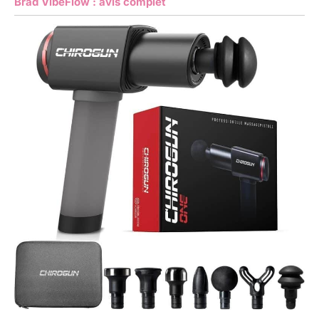
Brad VibeFlow : avis complet