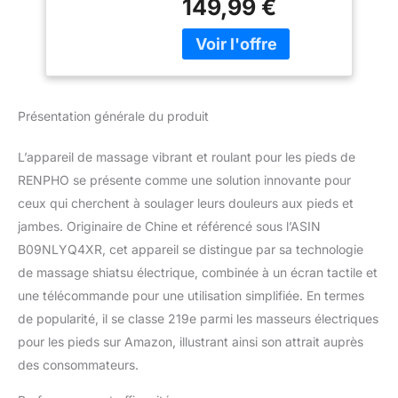
149,99 €
techniques de vibration
et de rotation pour cibler
les points d'acupression
de vos semelles tout en
recréant le toucher d'un
masseur professionnel. Il
Présentation générale du produit
peut également masser
vos mollets, vos talons
L’appareil de massage vibrant et roulant pour les pieds de
et votre dos pour
favoriser une meilleure
RENPHO se présente comme une solution innovante pour
relaxation. Sessions
ceux qui cherchent à soulager leurs douleurs aux pieds et
personnalisées.
jambes. Originaire de Chine et référencé sous l’ASIN
Choisissez parmi 20
B09NLYQ4XR, cet appareil se distingue par sa technologie
niveaux de vitesse de
de massage shiatsu électrique, combinée à un écran tactile et
massage réglables en
fonction de vos
une télécommande pour une utilisation simplifiée. En termes
préférences. Obtenez un
de popularité, il se classe 219e parmi les masseurs électriques
massage des pieds et
pour les pieds sur Amazon, illustrant ainsi son attrait auprès
des mollets plus
des consommateurs.
personnalisé grâce à 2
programmes prédéfinis