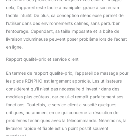
effort. Nettoyage sans
cela, l’appareil reste facile à manipuler grâce à son écran
problème et convient à
tactile intuitif. De plus, sa conception silencieuse permet de
toutes les tailles. Les
l’utiliser dans des environnements calmes, sans perturber
pédales amovibles et
l’entourage. Cependant, sa taille imposante et la boîte de
lavables permettent un
nettoyage facile. Elles
livraison volumineuse peuvent poser problème lors de l’achat
sont également dotées
en ligne.
d'une grande surface de
pédale qui convient aux
Rapport qualité-prix et service client
hommes de taille EU46.
Le choix parfait pour un
En termes de rapport qualité-prix, l’appareil de massage pour
cadeau. Un merveilleux
les pieds RENPHO est largement apprécié. Les utilisateurs
cadeau pour les parents,
considèrent qu’il n’est pas nécessaire d’investir dans des
les familles et les amis
pour les anniversaires, la
modèles plus coûteux, car celui-ci remplit parfaitement ses
fête des mères,
fonctions. Toutefois, le service client a suscité quelques
Thanksgiving, Noël ou la
critiques, notamment en ce qui concerne la résolution de
Saint-Valentin.
problèmes techniques avec la télécommande. Néanmoins, la
livraison rapide et fiable est un point positif souvent