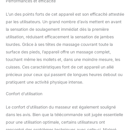
Performances et efficacité
intégrés et 5 modes
automatiques qui se
concentrent sur
L’un des points forts de cet appareil est son efficacité attestée
différentes combinaisons
par les utilisateurs. Un grand nombre d’avis mettent en avant
de vibrations, de
la sensation de soulagement immédiat dès la première
rotations et de vitesses.
utilisation, réduisant efficacement la sensation de jambes
Sélectionnez une durée
lourdes. Grâce à ses têtes de massage couvrant toute la
de séance entre 10, 15 et
20 minutes pour une
surface des pieds, l’appareil offre un massage complet,
séance de massage
touchant même les mollets et, dans une moindre mesure, les
apaisante. Facile à
cuisses. Ces caractéristiques font de cet appareil un allié
modifier et à utiliser. Il est
précieux pour ceux qui passent de longues heures debout ou
doté d'un panneau
tactile à DEL qui vous
pratiquent une activité physique intense.
permet de régler les
paramètres avec vos
Confort d’utilisation
mains ou vos orteils
pendant le massage. Ce
Le confort d’utilisation du masseur est également souligné
masseur de pieds est
dans les avis. Bien que la télécommande soit jugée essentielle
également équipé d'une
pour une utilisation optimale, certains utilisateurs ont
télécommande pour
rencontré des problèmes techniques avec celle-ci. Malgré
modifier le massage sans