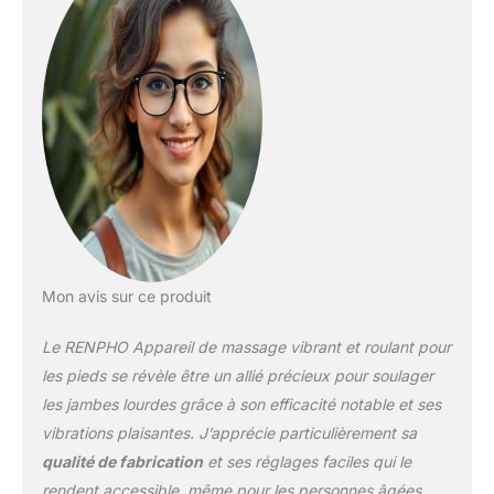
et votre dos pour
favoriser une meilleure
relaxation. Sessions
personnalisées.
Choisissez parmi 20
niveaux de vitesse de
massage réglables en
fonction de vos
préférences. Obtenez un
massage des pieds et
des mollets plus
personnalisé grâce à 2
programmes prédéfinis
Mon avis sur ce produit
intégrés et 5 modes
automatiques qui se
Le RENPHO Appareil de massage vibrant et roulant pour
concentrent sur
différentes combinaisons
les pieds se révèle être un allié précieux pour soulager
de vibrations, de
les jambes lourdes grâce à son efficacité notable et ses
rotations et de vitesses.
vibrations plaisantes. J’apprécie particulièrement sa
Sélectionnez une durée
qualité de fabrication
et ses réglages faciles qui le
de séance entre 10, 15 et
20 minutes pour une
rendent accessible, même pour les personnes âgées.