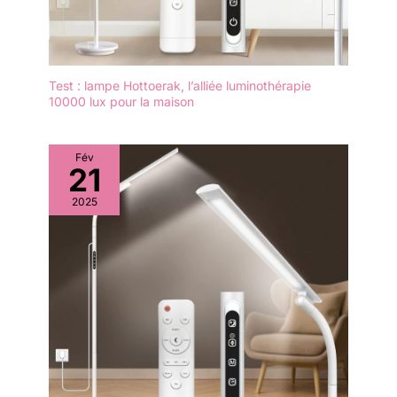
Test : lampe Hottoerak, l’alliée luminothérapie
10000 lux pour la maison
Fév
21
2025