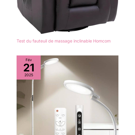
Test du fauteuil de massage inclinable Homcom
Fév
21
2025