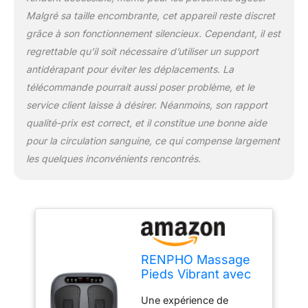
séance de massage
Malgré sa taille encombrante, cet appareil reste discret
apaisante. Facile à
grâce à son fonctionnement silencieux. Cependant, il est
modifier et à utiliser. Il est
regrettable qu’il soit nécessaire d’utiliser un support
doté d'un panneau
tactile à DEL qui vous
antidérapant pour éviter les déplacements. La
permet de régler les
télécommande pourrait aussi poser problème, et le
paramètres avec vos
service client laisse à désirer. Néanmoins, son rapport
mains ou vos orteils
qualité-prix est correct, et il constitue une bonne aide
pendant le massage. Ce
masseur de pieds est
pour la circulation sanguine, ce qui compense largement
également équipé d'une
les quelques inconvénients rencontrés.
télécommande pour
modifier le massage sans
effort. Nettoyage sans
problème et convient à
toutes les tailles. Les
pédales amovibles et
lavables permettent un
RENPHO Massage
nettoyage facile. Elles
Pieds Vibrant avec
sont également dotées
20 niveaux de
d'une grande surface de
Une expérience de
vibration et