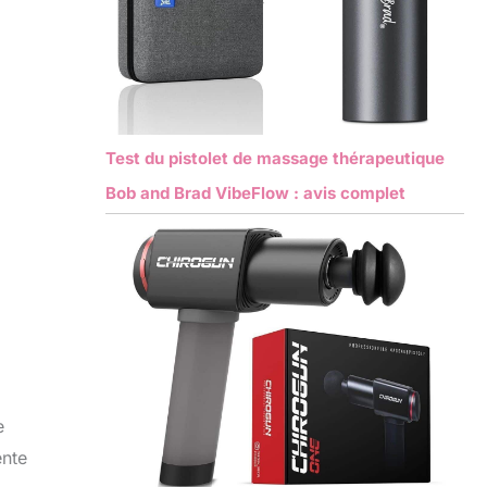
Test du pistolet de massage thérapeutique
l
Bob and Brad VibeFlow : avis complet
e
ente