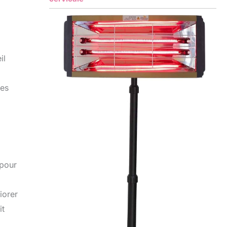
il
des
 pour
iorer
it