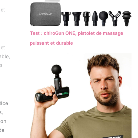
Cet
Test : chiroGun ONE, pistolet de massage
puissant et durable
let
able,
 a
râce
s,
lon
de