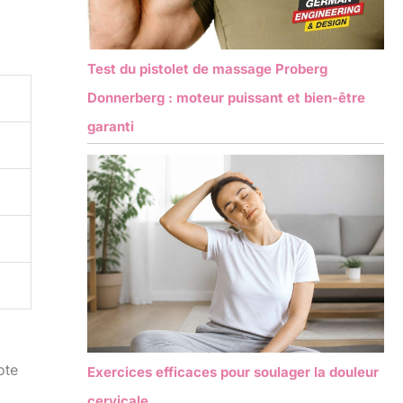
Test du pistolet de massage Proberg
Donnerberg : moteur puissant et bien-être
garanti
ote
Exercices efficaces pour soulager la douleur
cervicale