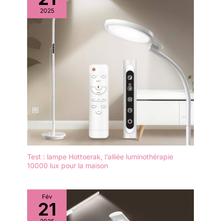
2025
Test : lampe Hottoerak, l’alliée luminothérapie
10000 lux pour la maison
Fév
21