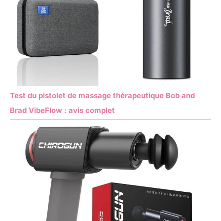
Test du pistolet de massage thérapeutique Bob and
Brad VibeFlow : avis complet