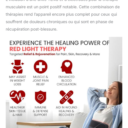
soulager les douleurs
musculaire est un point positif notable. Cette combinaison de
musculaires, guérir les
thérapies rend l’appareil encore plus complet pour ceux qui
blessures sportives,
souffrent de douleurs chroniques ou qui sont en phase de
soulager les douleurs
récupération post-blessure.
articulaires et l'inconfort.
Les modes prédéfinis
vous offrent le marteau,
le pétrissage,
l'acupuncture, le
massage, les ventouses
et le Gua Sha pour aider
à soulager la douleur
associée aux muscles
endoloris et fatigués. 10
niveaux de réglage :
personnalisez la
température, l'intensité et
le massage idéaux en
appuyant simplement
sur un bouton. Minuterie
d'arrêt automatique :