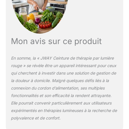
peut aider à promouvoir
et améliorer les
problèmes de peau. La
lumière infrarouge
proche de 850 nm
(invisible) pénètre dans la
Mon avis sur ce produit
peau environ 5 à 10 mm,
peut aider à atteindre les
tissus plus profonds et
En somme, la « JWAY Ceinture de thérapie par lumière
aide à la relaxation
musculaire. Design
rouge » se révèle être un appareil intéressant pour ceux
confortable et mains
qui cherchent à investir dans une solution de gestion de
libres : la ceinture de
la douleur à domicile. Malgré quelques défis liés à la
thérapie par lumière
connexion du cordon d’alimentation, ses multiples
rouge s'adapte
confortablement lorsque
fonctionnalités et son efficacité la rendent attrayante.
vous vous asseyez,
Elle pourrait convenir particulièrement aux utilisateurs
allongez ou marchez,
expérimentés en thérapies lumineuses à la recherche de
laissant vos mains libres.
polyvalence et de confort.
Il suffit de retirer tous les
bijoux avant votre