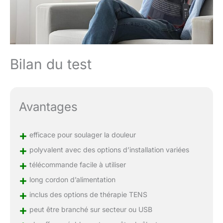
cette ceinture de thérapie
par lumière rouge peut
être réglée pour
s'éteindre
automatiquement après
10, 20, 30, 40, 50 ou 60
Bilan du test
minutes. Emportez-la en
déplacement : légère et
portable, la ceinture de
thérapie infrarouge est
Avantages
assez petite et légère
pour s'adapter n'importe
où. La ceinture de
+
efficace pour soulager la douleur
thérapie par lumière
+
polyvalent avec des options d’installation variées
rouge avec
+
télécommande se
télécommande facile à utiliser
branche dans une prise
+
long cordon d’alimentation
ou une batterie portable
+
(non incluse) lorsque
inclus des options de thérapie TENS
vous êtes en
+
peut être branché sur secteur ou USB
déplacement.