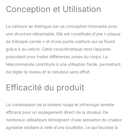
de thérapie par la lumière
muscles, soulager
Conception et Utilisation
rouge dans le confort de
la douleur
votre propre maison
Avantages améliorés
La ceinture se distingue par sa conception innovante avec
pour la santé avec deux
une structure détachable. Elle est constituée d’une « plaque
paramètres LED de
thérapie infrarouge : la
de thérapie carrée » et d’une partie ceinture qui se fixent
lumière rouge de 660 nm
grâce à du velcro. Cette caractéristique rend l’appareil
(visible) pénètre dans la
polyvalent pour traiter différentes zones du corps. La
peau environ 6 mm et
télécommande contribute à une utilisation facile, permettant
peut aider à promouvoir
et améliorer les
de régler le niveau et le minuteur sans effort.
problèmes de peau. La
lumière infrarouge
Efficacité du produit
proche de 850 nm
(invisible) pénètre dans la
peau environ 5 à 10 mm,
La combinaison de la lumière rouge et infrarouge semble
peut aider à atteindre les
efficace pour un soulagement direct de la douleur. De
tissus plus profonds et
nombreux utilisateurs témoignent d’une sensation de chaleur
aide à la relaxation
musculaire. Design
agréable similaire à celle d’une bouillotte, ce qui favorise la