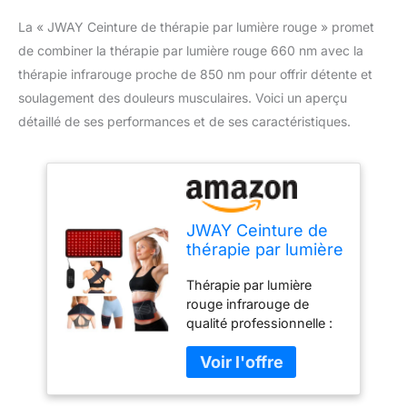
La « JWAY Ceinture de thérapie par lumière rouge » promet
de combiner la thérapie par lumière rouge 660 nm avec la
thérapie infrarouge proche de 850 nm pour offrir détente et
soulagement des douleurs musculaires. Voici un aperçu
détaillé de ses performances et de ses caractéristiques.
JWAY Ceinture de
thérapie par lumière
rouge – Thérapie
Thérapie par lumière
par lumière rouge
rouge infrarouge de
660 nm et thérapie
qualité professionnelle :
par lumière
25 watts de puissance
infrarouge proche
lumineuse vous
de 850 nm pour le
laisseront vous sentir
corps, détendre et
mieux dans les semaines
masser les