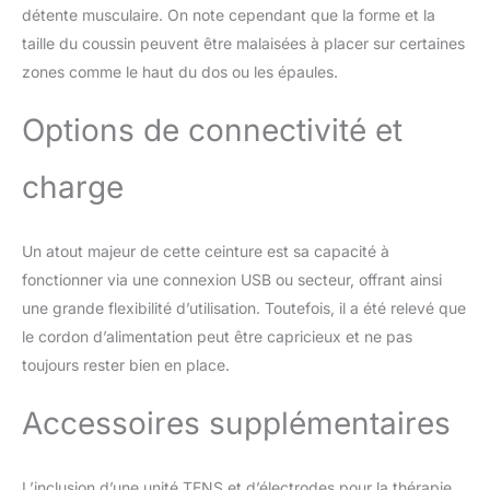
confortable et mains
détente musculaire. On note cependant que la forme et la
libres : la ceinture de
taille du coussin peuvent être malaisées à placer sur certaines
thérapie par lumière
zones comme le haut du dos ou les épaules.
rouge s'adapte
confortablement lorsque
vous vous asseyez,
Options de connectivité et
allongez ou marchez,
laissant vos mains libres.
charge
Il suffit de retirer tous les
bijoux avant votre
thérapie infrarouge.
Un atout majeur de cette ceinture est sa capacité à
Fonction massage et
fonctionner via une connexion USB ou secteur, offrant ainsi
pulsation : pour une
réduction
une grande flexibilité d’utilisation. Toutefois, il a été relevé que
supplémentaire de la
le cordon d’alimentation peut être capricieux et ne pas
douleur et une guérison
toujours rester bien en place.
plus rapide. Il suffit de
placer les coussinets sur
Accessoires supplémentaires
vos parties douloureuses
du corps et d'ajuster la
fréquence pour soulager
L’inclusion d’une unité TENS et d’électrodes pour la thérapie
la douleur. Excellent pour