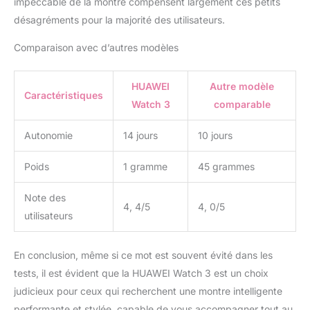
impeccable de la montre compensent largement ces petits
Watch 3 sont livrés avec
désagréments pour la majorité des utilisateurs.
30 visages préinstallés, y
compris des visages
Comparaison avec d’autres modèles
animés pour vraiment
égayer les choses. En
outre, choisissez parmi
HUAWEI
Autre modèle
Caractéristiques
plus de 1 000 designs
Watch 3
comparable
disponibles sur la
boutique HUAWEI Watch
Autonomie
14 jours
10 jours
Face Couleur bleue en
nylon exclusif
Poids
1 gramme
45 grammes
Compatible avec
iOS/Android
Note des
4, 4/5
4, 0/5
utilisateurs
En conclusion, même si ce mot est souvent évité dans les
tests, il est évident que la HUAWEI Watch 3 est un choix
judicieux pour ceux qui recherchent une montre intelligente
performante et stylée, capable de vous accompagner tout au