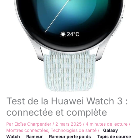
Test de la Huawei Watch 3 :
connectée et complète
Par
Eloïse Charpentier
/
2 mars 2025
/
4 minutes de lecture
/
Montres connectées
,
Technologies de santé
/
Galaxy
Watch
Rameur
Rameur perte poids
Tapis de course