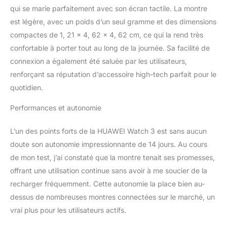
Appels indépendants
qui se marie parfaitement avec son écran tactile. La montre
Restez connecté 24h/24,
est légère, avec un poids d’un seul gramme et des dimensions
7j/7 avec les appels
compactes de 1, 21 x 4, 62 x 4, 62 cm, ce qui la rend très
mobiles eSIM qui
permettent à HUAWEI
confortable à porter tout au long de la journée. Sa facilité de
Watch 3 de fonctionner
connexion a également été saluée par les utilisateurs,
comme un appareil de
renforçant sa réputation d’accessoire high-tech parfait pour le
communication
quotidien.
autonome. Passez des
appels, écoutez de la
Performances et autonomie
musique et téléchargez
des applications sans
être connecté à votre
L’un des points forts de la HUAWEI Watch 3 est sans aucun
téléphone, en utilisant
doute son autonomie impressionnante de 14 jours. Au cours
toujours votre numéro
de mon test, j’ai constaté que la montre tenait ses promesses,
existant Suivi de fitness
offrant une utilisation continue sans avoir à me soucier de la
ultime : découvrez plus
recharger fréquemment. Cette autonomie la place bien au-
de 100 modes
d'entraînement pour les
dessus de nombreuses montres connectées sur le marché, un
sports d'intérieur et
vrai plus pour les utilisateurs actifs.
d'extérieur, et 85 modes
personnalisés, avec