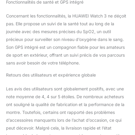
Fonctionnalités de santé et GPS intégré
détection automatique
des exercices pour les 6
Concernant les fonctionnalités, la HUAWEI Watch 3 ne déçoit
types d'entraînement les
pas. Elle propose un suivi de la santé tout au long de la
plus courants. Il offre
également un suivi
journée avec des mesures précises du SpO2, un outil
supérieur des itinéraires
précieux pour surveiller son niveau d’oxygène dans le sang.
extérieurs Contrôle fluide
Son GPS intégré est un compagnon fiable pour les amateurs
de l'HUAWEI Watch 3 à
de sport en extérieur, offrant un suivi précis de vos parcours
l'aide de l'écran tactile
sans avoir besoin de votre téléphone.
haute réactivité, du
bouton latéral et de la
Retours des utilisateurs et expérience globale
couronne entièrement
rotative, décalé pour un
accès facile. Tournez la
Les avis des utilisateurs sont globalement positifs, avec une
couronne pour faire
note moyenne de 4, 4 sur 5 étoiles. De nombreux acheteurs
défiler facilement les
ont souligné la qualité de fabrication et la performance de la
fonctionnalités
montre. Toutefois, certains ont rapporté des problèmes
d'affichage et les
paramètres de volume
d’accessoires manquants lors de l’achat d’occasion, ce qui
Les cadrans de montre
peut décevoir. Malgré cela, la livraison rapide et l’état
amusants HUAWEI