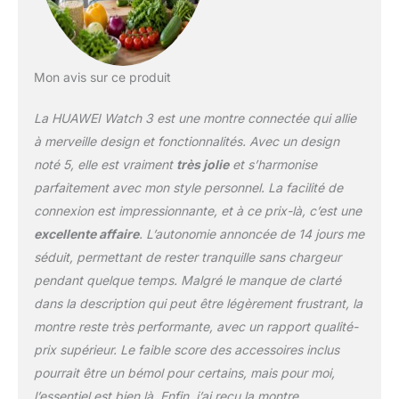
comme un appareil de
communication
autonome. Passez des
appels, écoutez de la
Mon avis sur ce produit
musique et téléchargez
des applications sans
La HUAWEI Watch 3 est une montre connectée qui allie
être connecté à votre
téléphone, en utilisant
à merveille design et fonctionnalités. Avec un design
toujours votre numéro
noté 5, elle est vraiment
très jolie
et s’harmonise
existant Suivi de fitness
parfaitement avec mon style personnel. La facilité de
ultime : découvrez plus
connexion est impressionnante, et à ce prix-là, c’est une
de 100 modes
d'entraînement pour les
excellente affaire
. L’autonomie annoncée de 14 jours me
sports d'intérieur et
séduit, permettant de rester tranquille sans chargeur
d'extérieur, et 85 modes
pendant quelque temps. Malgré le manque de clarté
personnalisés, avec
dans la description qui peut être légèrement frustrant, la
détection automatique
des exercices pour les 6
montre reste très performante, avec un rapport qualité-
types d'entraînement les
prix supérieur. Le faible score des accessoires inclus
plus courants. Il offre
pourrait être un bémol pour certains, mais pour moi,
également un suivi
l’essentiel est bien là. Enfin, j’ai reçu la montre