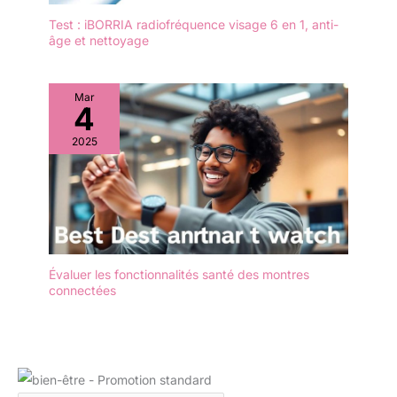
au-delà du sport avec ses outils
pratiques. Utilisez la lampe
Test : iBORRIA radiofréquence visage 6 en 1, anti-
torche dans le noir, contrôlez la
âge et nettoyage
musique sans toucher votre
téléphone, et retrouvez-le via la
fonction "Trouver mon
Téléphone". Besoin d'une pause
? Activez le rappel de
Mar
4
sédentarité ou une session de
respiration guidée anti-stress.
Avec réveil, chronomètre,
2025
minuterie, podometre,
calculatrice, télécommande
photo et météo, cette montre
militaire homme est le
compagnon idéal au quotidien.
Évaluer les fonctionnalités santé des montres
connectées