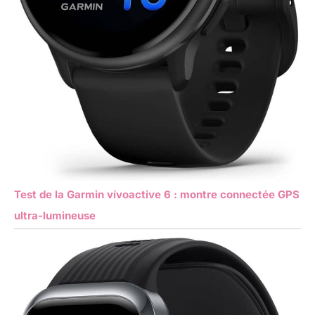
Test de la Garmin vívoactive 6 : montre connectée GPS
ultra-lumineuse