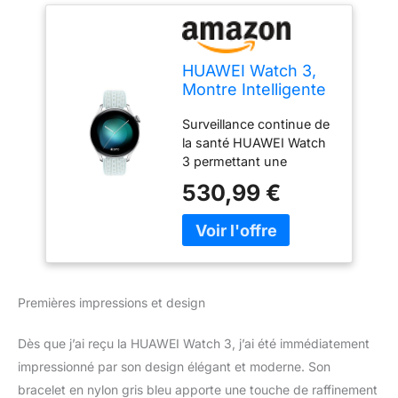
HUAWEI Watch 3,
Montre Intelligente
GPS connectée
Surveillance continue de
avec Sp02 et Suivi
la santé HUAWEI Watch
de la santé Tout au
3 permettant une
Long de la journée,
surveillance continue de
autonomie de la
530,99 €
l'oxygène dans le sang,
Batterie de 14
de la fréquence
Jours, Bracelet en
cardiaque et de la
Nylon Gris Bleu
température de la peau
Autonomie de la batterie
de 3 jours : profitez de 3
Premières impressions et design
jours d'autonomie en
mode intelligent, et une
Dès que j’ai reçu la HUAWEI Watch 3, j’ai été immédiatement
incroyable utilisation de
14 jours en mode batterie
impressionné par son design élégant et moderne. Son
ultra longue durée
bracelet en nylon gris bleu apporte une touche de raffinement