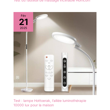
Test du fauteuil de massage inclinable Homcom
Fév
21
2025
Test : lampe Hottoerak, l’alliée luminothérapie
10000 lux pour la maison