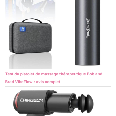
Test du pistolet de massage thérapeutique Bob and
Brad VibeFlow : avis complet