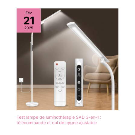
Fév
21
2025
Test lampe de luminothérapie SAD 3-en-1 :
télécommande et col de cygne ajustable