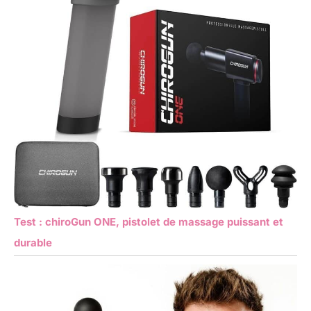
Test : chiroGun ONE, pistolet de massage puissant et
durable