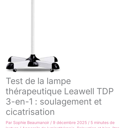
Test de la lampe
thérapeutique Leawell TDP
3-en-1 : soulagement et
cicatrisation
Par
Sophie Beaumanoir
/
9 décembre 2025
/
5 minutes de