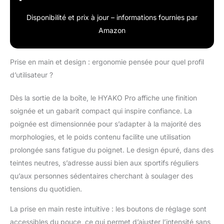
Disponibilité et prix à jour – informations fournies par
Amazon
Prise en main et design : ergonomie pensée pour quel profil
d’utilisateur ?
Dès la sortie de la boîte, le HYAKO Pro affiche une finition
soignée et un gabarit compact qui inspire confiance. La
poignée est dimensionnée pour s’adapter à la majorité des
morphologies, et le poids contenu facilite une utilisation
prolongée sans fatigue du poignet. Le design épuré, dans des
teintes neutres, s’adresse aussi bien aux sportifs réguliers
qu’aux personnes sédentaires cherchant à soulager des
tensions du quotidien.
La prise en main reste intuitive : les boutons de réglage sont
accessibles du pouce, ce qui permet d’ajuster l’intensité sans