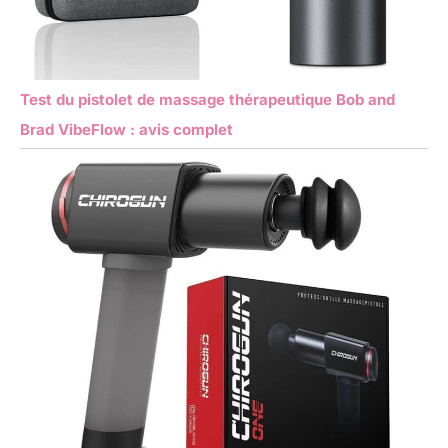
Test du pistolet de massage thérapeutique Bob and
Brad VibeFlow : avis complet