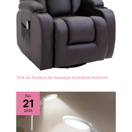
l'amélioration de leurs performances.
Test du fauteuil de massage inclinable Homcom
Fév
21
2025