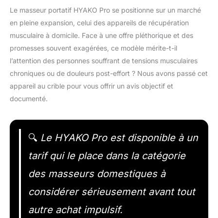
Le masseur portatif HYAKO Pro se positionne sur un marché
en pleine expansion, celui des appareils de récupération
musculaire à domicile. Face à une offre pléthorique et des
promesses souvent exagérées, ce modèle mérite-t-il
l’attention des personnes souffrant de tensions musculaires
chroniques ou de douleurs post-effort ? Nous avons passé cet
appareil au crible pour vous offrir un avis objectif et
documenté.
🔍
Le HYAKO Pro est disponible à un
tarif qui le place dans la catégorie
des masseurs domestiques à
considérer sérieusement avant tout
autre achat impulsif.