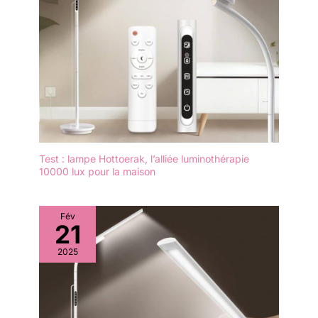
Test : lampe Hottoerak, l’alliée luminothérapie
10000 lux pour la maison
Fév
21
2025