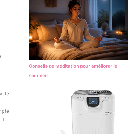
t
Conseils de méditation pour améliorer le
sommeil
alité
mpte
il