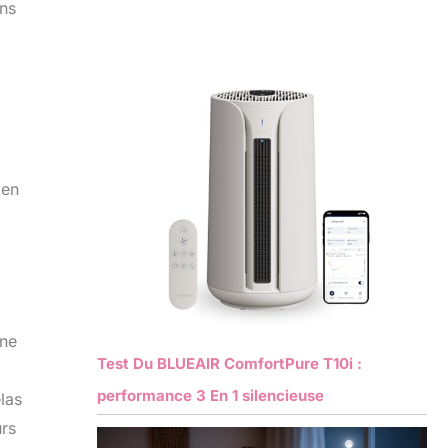
ans
 en
nne
Test Du BLUEAIR ComfortPure T10i :
performance 3 En 1 silencieuse
las
urs