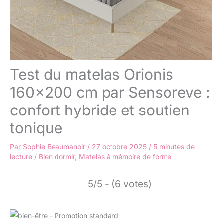
Test du matelas Orionis
160×200 cm par Sensoreve :
confort hybride et soutien
tonique
Par
Sophie Beaumanoir
/
27 octobre 2025
/
5 minutes de
lecture
/
Bien dormir
,
Matelas à mémoire de forme
5/5 - (6 votes)