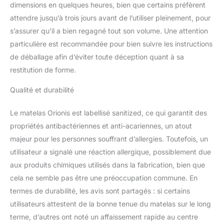
dimensions en quelques heures, bien que certains préfèrent
CONFORTABLE ET
DOUX ☁️ Effet « comme
attendre jusqu’à trois jours avant de l’utiliser pleinement, pour
dans un nuage » Cela
s’assurer qu’il a bien regagné tout son volume. Une attention
grâce au 2cm de
particulière est recommandée pour bien suivre les instructions
mémoire de forme
de déballage afin d’éviter toute déception quant à sa
D50kg/m3 et son coutil
d’accueil de qualité
restitution de forme.
supérieure matelassé à
400g/m². Vous serez
Qualité et durabilité
surpris ! ♻️ ZÉRO matière
toxique ♻️ Approuvé et
Le matelas Orionis est labellisé sanitized, ce qui garantit des
certifié par SANITIZED,
propriétés antibactériennes et anti-acariennes, un atout
garantissant la non-
majeur pour les personnes souffrant d’allergies. Toutefois, un
présence de substances
utilisateur a signalé une réaction allergique, possiblement due
nocives pour la santé.
Traitement : anti-acariens
aux produits chimiques utilisés dans la fabrication, bien que
/ anti-bactérien / Anti-
cela ne semble pas être une préoccupation commune. En
moisissures
termes de durabilité, les avis sont partagés : si certains
utilisateurs attestent de la bonne tenue du matelas sur le long
terme, d’autres ont noté un affaissement rapide au centre