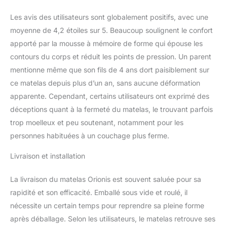
RÉPARATEUR 💆‍♀️ La
Les avis des utilisateurs sont globalement positifs, avec une
partie supérieur
constituée de mémoire
moyenne de 4,2 étoiles sur 5. Beaucoup soulignent le confort
de forme est la solution
apporté par la mousse à mémoire de forme qui épouse les
parfaite pour contrôler
contours du corps et réduit les points de pression. Un parent
les points de pressions
mentionne même que son fils de 4 ans dort paisiblement sur
en s'adaptant aux
ce matelas depuis plus d’un an, sans aucune déformation
différentes parties du
corps et offrir une
apparente. Cependant, certains utilisateurs ont exprimé des
indépendance de
déceptions quant à la fermeté du matelas, le trouvant parfois
couchage efficace
trop moelleux et peu soutenant, notamment pour les
(permet de dormir à deux
personnes habituées à un couchage plus ferme.
sans dérangements) 🌙
RESPIRABILITÉ et
Livraison et installation
SOUTIEN 🌙 La mousse
polyuréthane alvéolée
ventilée de haute densité
La livraison du matelas Orionis est souvent saluée pour sa
35kg/m3 permet un
rapidité et son efficacité. Emballé sous vide et roulé, il
soutien bien équilibré
nécessite un certain temps pour reprendre sa pleine forme
entre souplesse et
après déballage. Selon les utilisateurs, le matelas retrouve ses
fermeté ☁️ ACCUEIL