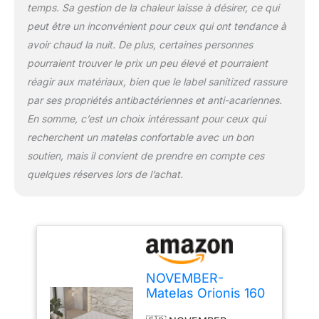
temps. Sa gestion de la chaleur laisse à désirer, ce qui
sans dérangements) 🌙
RESPIRABILITÉ et
peut être un inconvénient pour ceux qui ont tendance à
SOUTIEN 🌙 La mousse
avoir chaud la nuit. De plus, certaines personnes
polyuréthane alvéolée
pourraient trouver le prix un peu élevé et pourraient
ventilée de haute densité
réagir aux matériaux, bien que le label sanitized rassure
35kg/m3 permet un
soutien bien équilibré
par ses propriétés antibactériennes et anti-acariennes.
entre souplesse et
En somme, c’est un choix intéressant pour ceux qui
fermeté ☁️ ACCUEIL
recherchent un matelas confortable avec un bon
CONFORTABLE ET
soutien, mais il convient de prendre en compte ces
DOUX ☁️ Effet « comme
quelques réserves lors de l’achat.
dans un nuage » Cela
grâce au 2cm de
mémoire de forme
D50kg/m3 et son coutil
d’accueil de qualité
supérieure matelassé à
400g/m². Vous serez
NOVEMBER-
surpris ! ♻️ ZÉRO matière
Matelas Orionis 160
toxique ♻️ Approuvé et
x 200 cm-
certifié par SANITIZED,