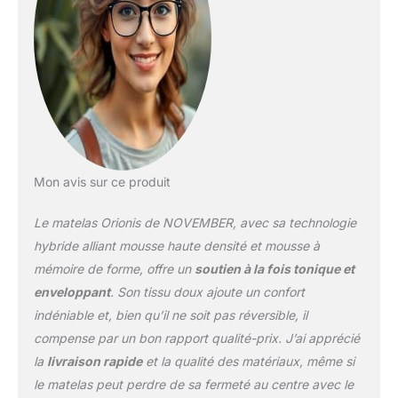
mémoire de forme
D50kg/m3 pour l’effet
enveloppant et adaptatif
à votre morphologie -
L’épaisseur totale est de
22cm - 🚚LIVRAISON
EXPRESS 🚚 24/48h
garantie (Avec prise de
RDV) 💆‍♂️ UN COUCHAGE
TONIQUE ET
Mon avis sur ce produit
RÉPARATEUR 💆‍♀️ La
partie supérieur
Le matelas Orionis de NOVEMBER, avec sa technologie
constituée de mémoire
de forme est la solution
hybride alliant mousse haute densité et mousse à
parfaite pour contrôler
mémoire de forme, offre un
soutien à la fois tonique et
les points de pressions
enveloppant
. Son tissu doux ajoute un confort
en s'adaptant aux
indéniable et, bien qu’il ne soit pas réversible, il
différentes parties du
corps et offrir une
compense par un bon rapport qualité-prix. J’ai apprécié
indépendance de
la
livraison rapide
et la qualité des matériaux, même si
couchage efficace
le matelas peut perdre de sa fermeté au centre avec le
(permet de dormir à deux