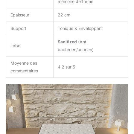
mémoire de forme
Épaisseur
22 cm
Support
Tonique & Enveloppant
Sanitized
(Anti
Label
bactérien/acarien)
Moyenne des
4,2 sur 5
commentaires