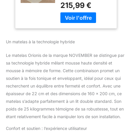
matelas EXTREMEMENT
De Forme- Ép
215,99 €
DURABLE dans le temps
22cm- Soutien
de par sa technologie
Tonique &
dernière génération du
Enveloppant- Label
noyau de mousse
sanitized(Anti
polyuréthane thermo-
bactérien/acarien)
régulée Haute densité
Un matelas à la technologie hybride
D35kg/m3 comme base
de soutien solide et
Le matelas Orionis de la marque NOVEMBER se distingue par
durable dans le temps.
Associé à une couche de
sa technologie hybride mêlant mousse haute densité et
2cm de mousse à
mousse à mémoire de forme. Cette combinaison promet un
mémoire de forme
soutien à la fois tonique et enveloppant, idéal pour ceux qui
D50kg/m3 pour l’effet
recherchent un équilibre entre fermeté et confort. Avec une
enveloppant et adaptatif
épaisseur de 22 cm et des dimensions de 160 x 200 cm, ce
à votre morphologie -
L’épaisseur totale est de
matelas s’adapte parfaitement à un lit double standard. Son
22cm - 🚚LIVRAISON
poids de 25 kilogrammes témoigne de sa robustesse, tout en
EXPRESS 🚚 24/48h
étant relativement facile à manipuler lors de son installation.
garantie (Avec prise de
RDV) 💆‍♂️ UN COUCHAGE
Confort et soutien : l’expérience utilisateur
TONIQUE ET