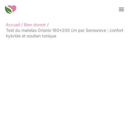
Aller
Rechercher
au
contenu
Accueil
Bien dormir
Test du matelas Orionis 160×200 cm par Sensoreve : confort
hybride et soutien tonique