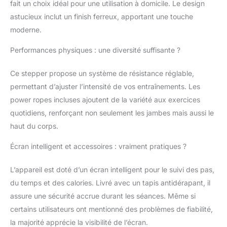
haute résistance, ce
fait un choix idéal pour une utilisation à domicile. Le design
qui garantit une grande
astucieux inclut un finish ferreux, apportant une touche
stabilité et une longue
moderne.
durée de vie. Il convient
à un large groupe
Performances physiques : une diversité suffisante ?
d'utilisateurs qui
recherchent un
Ce stepper propose un système de résistance réglable,
entraînement de
stepper fitness sûr et
permettant d’ajuster l’intensité de vos entraînements. Les
fiable. 【Design peu
power ropes incluses ajoutent de la variété aux exercices
encombrant et portable
quotidiens, renforçant non seulement les jambes mais aussi le
】grâce à sa taille
haut du corps.
compacte, le mini
stepper s'adapte
Écran intelligent et accessoires : vraiment pratiques ?
facilement à n'importe
quel appartement ou
L’appareil est doté d’un écran intelligent pour le suivi des pas,
pièce. Il ne nécessite
qu'un espace de 0,23
du temps et des calories. Livré avec un tapis antidérapant, il
m², ce qui en fait un
assure une sécurité accrue durant les séances. Même si
stepper home-trainer
certains utilisateurs ont mentionné des problèmes de fiabilité,
idéal pour les petits
la majorité apprécie la visibilité de l’écran.
espaces. 【Résistance