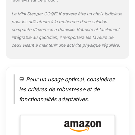
qui recherchent un
entraînement de
Le Mini Stepper GOQELK s’avère être un choix judicieux
stepper fitness sûr et
pour les utilisateurs à la recherche d’une solution
fiable. 【Design peu
compacte d’exercice à domicile. Robuste et facilement
encombrant et
portable 】grâce à sa
intégrable au quotidien, il remportera les faveurs de
taille compacte, le
ceux visant à maintenir une activité physique régulière.
mini stepper s'adapte
facilement à
n'importe quel
appartement ou
pièce. Il ne nécessite
💬
Pour un usage optimal, considérez
qu'un espace de
0,23 m², ce qui en
les critères de robustesse et de
fait un stepper
fonctionnalités adaptatives.
home-trainer idéal
pour les petits
espaces.
【Résistance réglable
】Système
hydraulique avancé