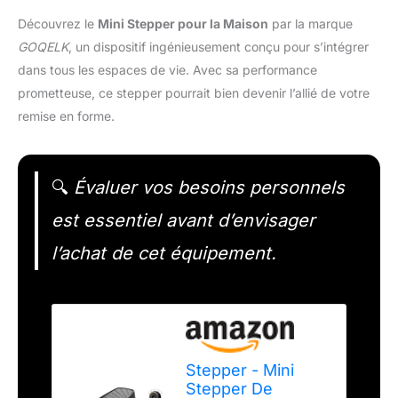
Découvrez le
Mini Stepper pour la Maison
par la marque
GOQELK
, un dispositif ingénieusement conçu pour s’intégrer
dans tous les espaces de vie. Avec sa performance
prometteuse, ce stepper pourrait bien devenir l’allié de votre
remise en forme.
🔍
Évaluer vos besoins personnels
est essentiel avant d’envisager
l’achat de cet équipement.
Stepper - Mini
Stepper De