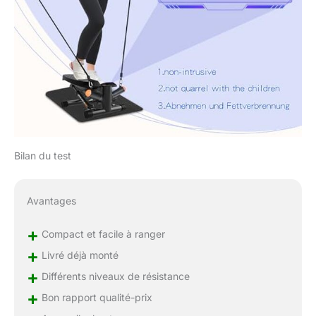
de l'entraînement, le
nombre de pas et les
calories brûlées, ce qui
vous permet d'adapter
au mieux votre
entraînement sur le
stepper et d'atteindre
efficacement vos
objectifs.
Bilan du test
Avantages
+
Compact et facile à ranger
+
Livré déjà monté
+
Différents niveaux de résistance
+
Bon rapport qualité-prix