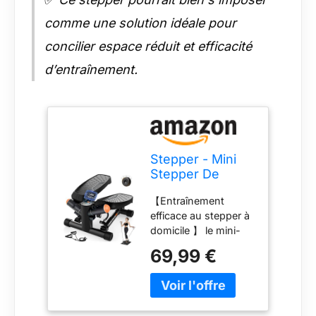
comme une solution idéale pour
concilier espace réduit et efficacité
d’entraînement.
Stepper - Mini
Stepper De
Course à
【Entraînement
RéSistance
efficace au stepper à
RéGlable avec
domicile 】 le mini-
Tapis De Course
stepper GOQELK
Et éCran
69,99 €
vous permet
Intelligent,
d'entraîner
Fitness
simultanément vos
Appartement,
jambes, vos fessiers,
Capacité De