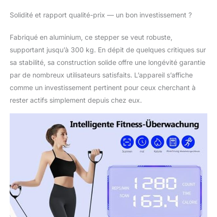
réglable 】Système
Solidité et rapport qualité-prix — un bon investissement ?
hydraulique avancé
pour un entraînement
Fabriqué en aluminium, ce stepper se veut robuste,
silencieux, le système
hydraulique
supportant jusqu’à 300 kg. En dépit de quelques critiques sur
technologiquement
sa stabilité, sa construction solide offre une longévité garantie
avancé permet une
par de nombreux utilisateurs satisfaits. L’appareil s’affiche
montée et une
comme un investissement pertinent pour ceux cherchant à
descente silencieuses
et régulières, ce qui
rester actifs simplement depuis chez eux.
rend le mini stepper
domestique parfait
pour une utilisation
dans les zones
résidentielles.
【Moniteur LCD intégré
pour un suivi en temps
réel 】 suivez vos steps
de fitness en temps
réel ! L'écran LCD bien
lisible indique la durée