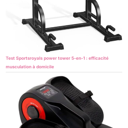
Test Sportsroyals power tower 5-en-1 : efficacité
musculation à domicile