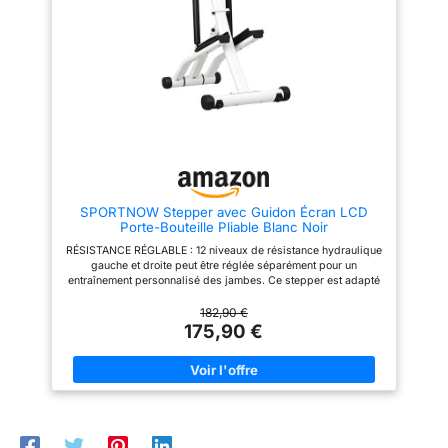
antidérapantes extra larges et
Personnalisez votre
une protection du sol, ce mini
entraînement selon votre
stepper pour la maison offre
condition physique avec le
une sécurité et une stabilité
bouton d'ajustement simple
accrues pendant l'exercice
d'utilisation de cette machine de
Compact et toujours prêt à
step, permettant de varier la
l'emploi : grâce à ses
hauteur des pas pour ajuster
dimensions compactes de
l'intensité. FONCTIONNEMENT
44,5L x 29l x 20H cm, le mini
DOUX : Bénéficiez d'une
stepper se place facilement
séance de marche silencieuse
dans n'importe quelle pièce et
et régulière grâce au cylindre
peut supporter jusqu'à 100 kg.
hydraulique de ce mini stepper
Aucun assemblage requis
de fitness, idéal pour une
utilisation domestique ou de
SPORTNOW Stepper avec Guidon Écran LCD
bureau, sans nuisances
Porte-Bouteille Pliable Blanc Noir
sonores. SÉCURITÉ ET
STABILITÉ : Conçu pour votre
RÉSISTANCE RÉGLABLE : 12 niveaux de résistance hydraulique
sécurité, ce mini stepper de
gauche et droite peut être réglée séparément pour un
fitness dispose de pédales
entraînement personnalisé des jambes. Ce stepper est adapté
anti-dérapantes et de
à tous les niveaux, du débutant au sportif confirmé PLIABLE ET
protections de sol qui
PRÊT À ROULER : Ce stepper se replie en quelques secondes
182,90 €
préviennent les glissements,
pour obtenir un profil mince et peu encombrant, avec des roues
175,90 €
assurant ainsi confort et
intégrées pour que vous puissiez le déplacer sans effort d'une
sécurité durant vos exercices.
pièce à l'autre - aucun levage lourd n'est requis AFFICHAGE
Dimensions : 41L x 30,5l x
MULTIFONCTION : Suivez vos performances en temps réel
18,5H cm. Charge max.
grâce au moniteur LCD indiquant fréquence cardiaque, temps,
recommandée : 100 kg.
cadence, distance et calories brûlées pour un entraînement
Montage non requis.
efficace et ciblé PLAQUES ANTIDÉRAPANTES : Adaptées à
toutes les pointures, les plaques antidérapantes du stepper
offrent une adhérence optimale pour une sécurité renforcée,