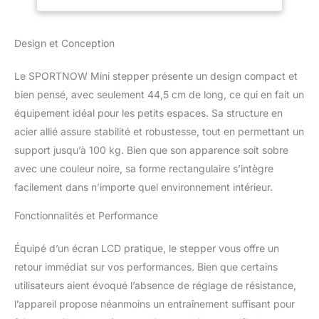
jambes Suivez vos
progrès : équipé d'un
moniteur LCD, ce stepper
Design et Conception
à domicile affiche les
calories brûlées, le
Le SPORTNOW Mini stepper présente un design compact et
nombre de pas et la
durée d'exercice pour
bien pensé, avec seulement 44,5 cm de long, ce qui en fait un
vous aider efficacement
équipement idéal pour les petits espaces. Sa structure en
à atteindre vos objectifs
acier allié assure stabilité et robustesse, tout en permettant un
de remise en forme
support jusqu’à 100 kg. Bien que son apparence soit sobre
Fonctionnement en
avec une couleur noire, sa forme rectangulaire s’intègre
douceur : grâce à un
vérin hydraulique, ce mini
facilement dans n’importe quel environnement intérieur.
stepper permet un
mouvement silencieux et
Fonctionnalités et Performance
fluide, idéal pour
s'entraîner en toute
Équipé d’un écran LCD pratique, le stepper vous offre un
tranquillité à la maison ou
retour immédiat sur vos performances. Bien que certains
au bureau Sûr et stable :
utilisateurs aient évoqué l’absence de réglage de résistance,
avec des pédales
antidérapantes extra
l’appareil propose néanmoins un entraînement suffisant pour
larges et une protection