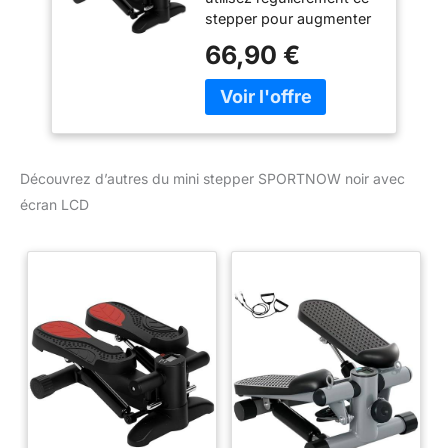
stepper pour augmenter
la force de vos jambes, le
66,90 €
tonus musculaire et
l'endurance - Idéal pour
l'entraînement des
jambes Suivez vos
progrès : équipé d'un
moniteur LCD, ce stepper
Découvrez d’autres du mini stepper SPORTNOW noir avec
à domicile affiche les
écran LCD
calories brûlées, le
nombre de pas et la
durée d'exercice pour
vous aider efficacement
à atteindre vos objectifs
de remise en forme
Fonctionnement en
douceur : grâce à un
vérin hydraulique, ce mini
stepper permet un
mouvement silencieux et
fluide, idéal pour