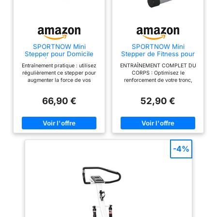
s'entraîner en toute
tranquillité à la maison ou
au bureau Sûr et stable :
avec des pédales
antidérapantes extra
SPORTNOW Mini
SPORTNOW Mini
Stepper pour Domicile
Stepper de Fitness pour
larges et une protection
avec Écran LCD Noir
la Maison, Machine de
Entraînement pratique : utilisez
ENTRAÎNEMENT COMPLET DU
du sol, ce mini stepper
Step, Gris
régulièrement ce stepper pour
CORPS : Optimisez le
pour la maison offre une
augmenter la force de vos
renforcement de votre tronc,
sécurité et une stabilité
jambes, le tonus musculaire et
fessiers et jambes avec notre
l'endurance - Idéal pour
mini stepper de fitness, incluant
accrues pendant
66,90 €
52,90 €
l'entraînement des jambes
deux bandes de résistance
l'exercice Compact et
Suivez vos progrès : équipé
détachables pour les exercices
d'un moniteur LCD, ce stepper à
du haut du corps, contribuant
toujours prêt à l'emploi :
domicile affiche les calories
ainsi à un renforcement
grâce à ses dimensions
brûlées, le nombre de pas et la
musculaire complet et une
compactes de 44,5L x
durée d'exercice pour vous
meilleure combustion des
aider efficacement à atteindre
graisses. SUIVI DE LA
29l x 20H cm, le mini
-4%
vos objectifs de remise en
CONDITION PHYSIQUE : Équipé
stepper se place
forme Fonctionnement en
d'un moniteur LCD, ce mini
douceur : grâce à un vérin
stepper de fitness enregistre
facilement dans
hydraulique, ce mini stepper
les calories dépensées, le
n'importe quelle pièce et
permet un mouvement
nombre de pas effectués et la
peut supporter jusqu'à
silencieux et fluide, idéal pour
durée des sessions, vous
s'entraîner en toute tranquillité à
aidant ainsi à suivre
100 kg. Aucun
la maison ou au bureau Sûr et
efficacement vos progrès
assemblage requis
stable : avec des pédales
sportifs. INTENSITÉ RÉGLABLE :