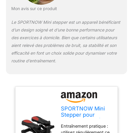
tranquillité à la maison ou
Mon avis sur ce produit
au bureau Sûr et stable :
avec des pédales
Le SPORTNOW Mini stepper est un appareil bénéficiant
antidérapantes extra
larges et une protection
d’un design soigné et d’une bonne performance pour
du sol, ce mini stepper
des exercices à domicile. Bien que certains utilisateurs
pour la maison offre une
aient relevé des problèmes de bruit, sa stabilité et son
sécurité et une stabilité
efficacité en font un choix solide pour dynamiser votre
accrues pendant
l'exercice Compact et
routine d’entraînement.
toujours prêt à l'emploi :
grâce à ses dimensions
compactes de 44,5L x
29l x 20H cm, le mini
stepper se place
facilement dans
n'importe quelle pièce et
SPORTNOW Mini
peut supporter jusqu'à
Stepper pour
100 kg. Aucun
Domicile avec Écran
assemblage requis
Entraînement pratique :
LCD Noir
utilisez régulièrement ce