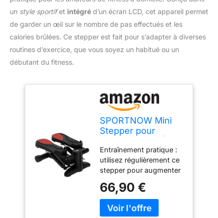
un
style sportif
et
intégré
d’un écran LCD, cet appareil permet
de garder un œil sur le nombre de pas effectués et les
calories brûlées. Ce stepper est fait pour s’adapter à diverses
routines d’exercice, que vous soyez un habitué ou un
débutant du fitness.
SPORTNOW Mini
Stepper pour
Domicile avec Écran
Entraînement pratique :
LCD Noir
utilisez régulièrement ce
stepper pour augmenter
la force de vos jambes, le
66,90 €
tonus musculaire et
l'endurance - Idéal pour
l'entraînement des