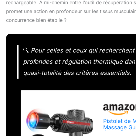
rechargeable. À mi-chemin entre l’outil de récupération s
promet une action en profondeur sur les tissus musculair
concurrence bien établie ?
🔍
Pour celles et ceux qui recherchent 
profondes et régulation thermique dan
quasi-totalité des critères essentiels.
Pistolet de 
Massage Gu
Électriques 