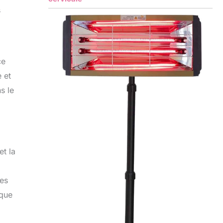
s
ce
 et
s le
et la
des
 que