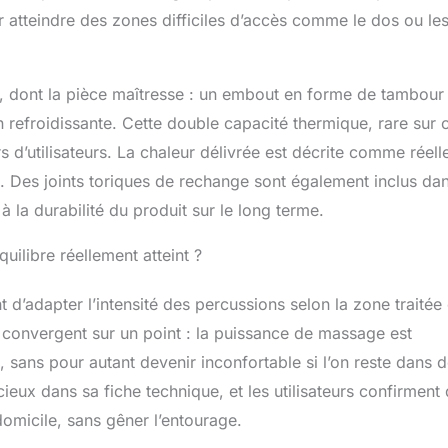
s au corps humain par une utilisation excessive et vous
r atteindre des zones difficiles d’accès comme le dos ou le
ence utilisateur intelligente et sûre. Emballage Compact et
r : doté d'une poignée ovale et ne pesant que 1,3 lb (0,63 kg),
t de massage de voyage FITINDEX avec un étui de voyage
s léger et plus ergonomique à tenir. Et ses accessoires sont
es, dont la pièce maîtresse : un embout en forme de tambour
un seul étui pour un rangement et une portabilité faciles.
on refroidissante. Cette double capacité thermique, rare sur 
faite pour homme ou femme à Noël, Noël, anniversaires,
fête des pères ou tout autre anniversaire spécial.
d’utilisateurs. La chaleur délivrée est décrite comme réelle
. Des joints toriques de rechange sont également inclus dan
 la durabilité du produit sur le long terme.
ilibre réellement atteint ?
’adapter l’intensité des percussions selon la zone traitée 
e convergent sur un point : la puissance de massage est
 sans pour autant devenir inconfortable si l’on reste dans 
ncieux dans sa fiche technique, et les utilisateurs confirment
domicile, sans gêner l’entourage.