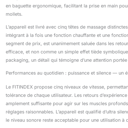
dommages causé
en baguette ergonomique, facilitant la prise en main pou
offre une expéri
Portable à Offri
mollets.
le mini pistole
robuste est plu
L’appareil est livré avec cinq têtes de massage distinct
regroupés dans 
intégrant à la fois une fonction chauffante et une foncti
Idée cadeau par
Saint-Valentin, 
segment de prix, est unanimement saluée dans les retours 
efficace, et non comme un simple effet tiède symbolique
packaging, un détail qui témoigne d’une attention portée à
Performances au quotidien : puissance et silence — un équ
Le FITINDEX propose cinq niveaux de vitesse, permettant d
tolérance de chaque utilisateur. Les retours d’expérienc
amplement suffisante pour agir sur les muscles profonds,
réglages raisonnables. L’appareil est qualifié d’ultra sile
le niveau sonore reste acceptable pour une utilisation à 