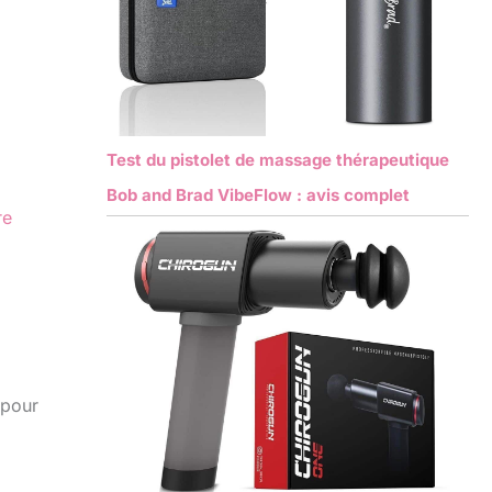
Test du pistolet de massage thérapeutique
Bob and Brad VibeFlow : avis complet
re
 pour