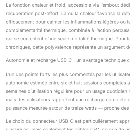
La fonction chaleur et froid, accessible via l’embout déd
récupération post-effort. Là où la chaleur favorise la déte
efficacement pour calmer les inflammations légères ou le
complémentarité thermique, combinée à l’action percuss
qui se contentent d’une seule modalité thermique. Pour le
chroniques, cette polyvalence représente un argument de
Autonomie et recharge USB-C : un avantage technique c
L’un des points forts les plus commentés par les utilisate
autonomie estimée entre six et huit sessions complètes 
semaines d’utilisation régulière pour un usage quotidie
mais des utilisateurs rapportent une recharge complète 
puissance mesurée autour de treize watts — proche des 
Le choix du connecteur USB-C est particulièrement appr
classiques, mais également les câbles C-C, ce que de n