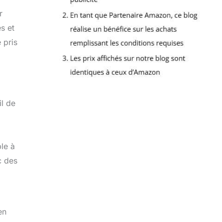
r
s et
 pris
il de
le à
c des
en