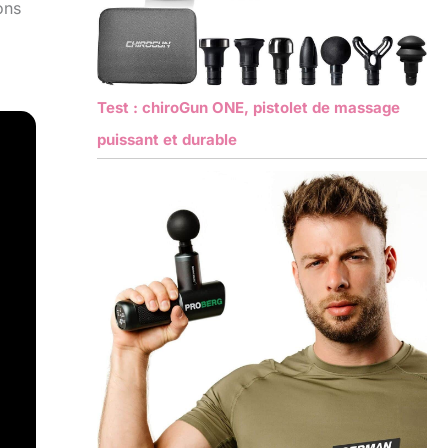
ons
Test : chiroGun ONE, pistolet de massage
puissant et durable