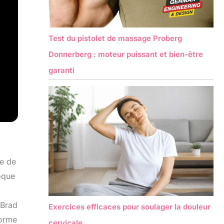
Test du pistolet de massage Proberg
Donnerberg : moteur puissant et bien-être
garanti
ée de
oque
&Brad
Exercices efficaces pour soulager la douleur
forme
cervicale