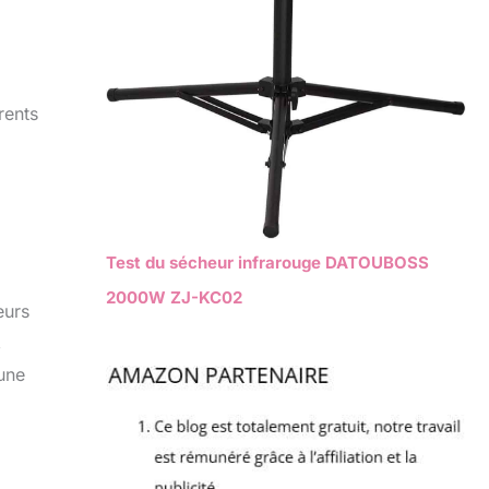
rents
Test du sécheur infrarouge DATOUBOSS
2000W ZJ-KC02
eurs
,
une