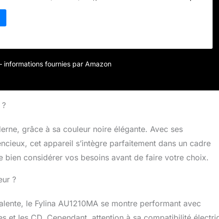
nt continu continu de 60 minutes. Capacité du panier : 300
atique anti-bourrage pour effacer les bourrages de papier ;
ltra silencieux Poubelle extractible de 2,7 l avec voyants
urchauffe, poubelle pleine, surcharge, ouverture de la porte.
roduit : 36,6 x 28 x 49,1 cm (l x L x H)
r – informations fournies par Amazon
 ?
erne, grâce à sa couleur noire élégante. Avec ses
encieux, cet appareil s’intègre parfaitement dans un cadre
 bien considérer vos besoins avant de faire votre choix.
eur ?
alente, le Fylina AU1210MA se montre performant avec
s et les CD. Cependant, attention à sa compatibilité électri