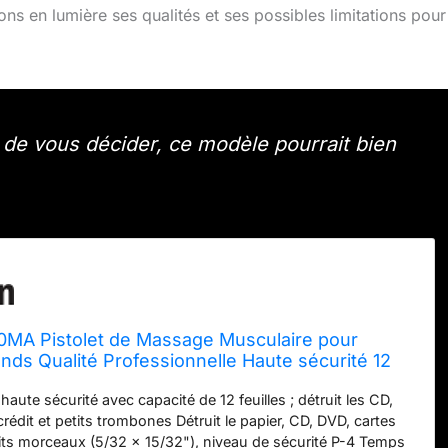
ons en lumière ses qualités et ses possibles limitations pour
de vous décider, ce modèle pourrait bien
10MA Pistolet de Massage Musculaire pour
nds Qualité Professionnelle Haute sécurité 12
Papier Micro-découpé/CD et Carte de
ute sécurité avec capacité de 12 feuilles ; détruit les CD,
iqueteuse 60 Minutes de Temps
rédit et petits trombones Détruit le papier, CD, DVD, cartes
tits morceaux (5/32 x 15/32"), niveau de sécurité P-4 Temps