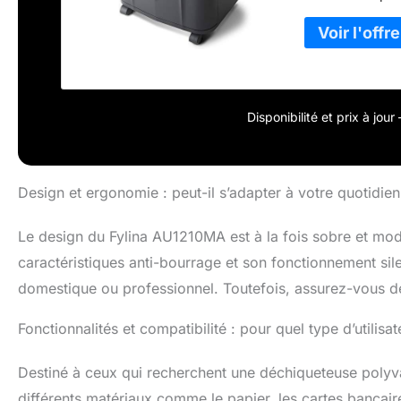
de fonctionneme
Inversion autom
fonctionnement u
LED en veille, s
Dimensions du p
Disponibilité et prix à jou
Design et ergonomie : peut-il s’adapter à votre quotidien
Le design du Fylina AU1210MA est à la fois sobre et mod
caractéristiques anti-bourrage et son fonctionnement sil
domestique ou professionnel. Toutefois, assurez-vous de
Fonctionnalités et compatibilité : pour quel type d’utilisat
Destiné à ceux qui recherchent une déchiqueteuse polyv
différents matériaux comme le papier, les cartes bancaire