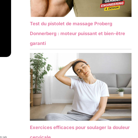
Test du pistolet de massage Proberg
Donnerberg : moteur puissant et bien-être
garanti
Exercices efficaces pour soulager la douleur
que,
cervicale