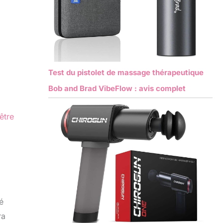
Test du pistolet de massage thérapeutique
Bob and Brad VibeFlow : avis complet
être
é
ra