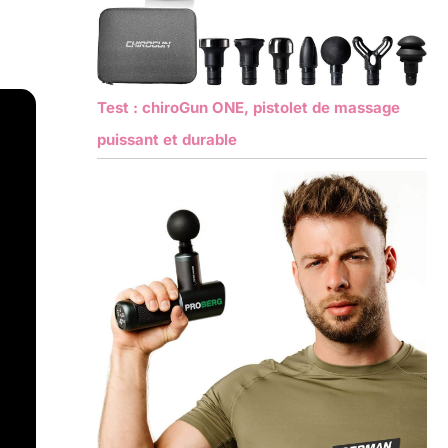
Test : chiroGun ONE, pistolet de massage
puissant et durable