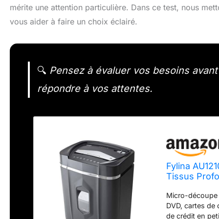
mérite une attention particulière. Dans ce test, nous mett
vous aider à faire un choix éclairé.
🔍
Pensez à évaluer vos besoins avant 
répondre à vos attentes.
Fylina AU12
Tissus Profo
Feuilles de 
Micro-découpe ha
crédit/Déch
DVD, cartes de c
de crédit en pe