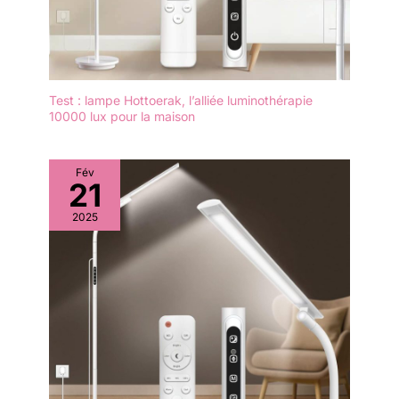
Test : lampe Hottoerak, l’alliée luminothérapie
10000 lux pour la maison
Fév
21
2025