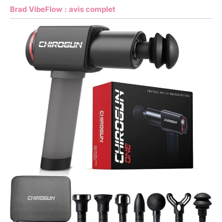
Brad VibeFlow : avis complet