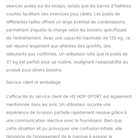
Que vous soyez
séances axées sur les biceps, tandis que les barres d’haltères
débutant ou pratiquant
courtes facilitent des exercices plus ciblés. Les poids de
confirmé, vous pouvez
personnaliser vos
différentes tailles offrent un large éventail de combinaisons,
entraînements pour
permettant d’ajuster la charge selon les besoins spécifiques
progresser efficacement
de l’entraînement. Avec une capacité maximale de 130 kg, ce
et cibler vos objectifs de
set répond largement aux attentes des sportifs, des
renforcement
musculaire.
débutants aux confirmés. Un utilisateur note que le poids de
FERMETURES À VIS
37 kg est parfait pour sa routine, soulignant l’adaptabilité du
AVEC ANNEAUX EN
produit pour divers besoins.
CAOUTCHOUC POUR
UNE SÉCURITÉ
Service client et emballage
RENFORCÉE: Les
fermetures en étoile avec
L’efficacité du service client de HS HOP-SPORT est également
des anneaux en
mentionnée dans les avis. Un utilisateur raconte une
caoutchouc inclus dans
ce set garantissent une
expérience de livraison partielle rapidement résolue grâce à
fixation ferme et
une communication réactive avec le fournisseur. Bien que
équilibrée des disques
cette situation ait pu provoquer une confusion initiale, elle
sur les barres.
témoigne de l’engagement de la marque à assurer la