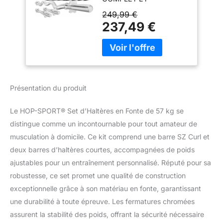
Courtes, Kit de
POLYVALENT: 1 barre
Disques de Poids
249,99 €
Curl-SZ 120 cm / 30 mm,
Ajustables pour
237,49 €
2 x barres d'haltères
Musculation à
courtes 40 cm, 6
Domicile,
fermetures en étoile
Fermetures
chromées et des disques
Chromées, Noir
en fonte: 2 x 10 kg, 2 x 5
kg, 4 x 2.5, 4 x 1.25 kg
Présentation du produit
vous offrant une grande
variété d'exercices pour
Le HOP-SPORT® Set d’Haltères en Fonte de 57 kg se
renforcer tous les
distingue comme un incontournable pour tout amateur de
groupes musculaires.
MATÉRIAUX DURABLES
musculation à domicile. Ce kit comprend une barre SZ Curl et
ET RÉSISTANTS: Les
deux barres d’haltères courtes, accompagnées de poids
disques en fonte pleine,
ajustables pour un entraînement personnalisé. Réputé pour sa
dotés d'une surface
robustesse, ce set promet une qualité de construction
laquée, sont protégés
contre les rayures et les
exceptionnelle grâce à son matériau en fonte, garantissant
éclats. Leur robustesse
une durabilité à toute épreuve. Les fermatures chromées
assure une longévité
assurent la stabilité des poids, offrant la sécurité nécessaire
exceptionnelle, même