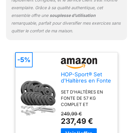
fonction de vos besoins.
Que vous soyez
exemplaire. Grâce à sa qualité authentique, cet
débutant ou pratiquant
ensemble offre une
souplesse d’utilisation
confirmé, vous pouvez
remarquable, parfait pour diversifier mes exercices sans
personnaliser vos
quitter le confort de ma maison.
entraînements pour
progresser efficacement
et cibler vos objectifs de
renforcement
musculaire.
-5%
FERMETURES À VIS
AVEC ANNEAUX EN
HOP-Sport® Set
CAOUTCHOUC POUR
d'Haltères en Fonte
UNE SÉCURITÉ
57 kg avec
RENFORCÉE: Les
SET D'HALTÈRES EN
Ensemble de
fermetures en étoile avec
FONTE DE 57 KG
Barres SZ-Curl,
des anneaux en
COMPLET ET
Courtes, Kit de
caoutchouc inclus dans
POLYVALENT: 1 barre
Disques de Poids
ce set garantissent une
249,99 €
Curl-SZ 120 cm / 30 mm,
Ajustables pour
fixation ferme et
237,49 €
2 x barres d'haltères
Musculation à
équilibrée des disques
courtes 40 cm, 6
Domicile,
sur les barres.