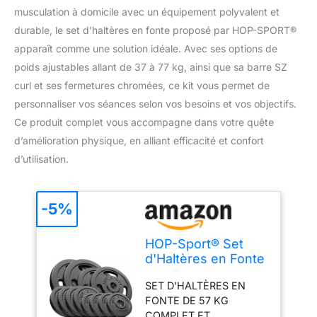
musculation à domicile avec un équipement polyvalent et
durable, le set d’haltères en fonte proposé par HOP-SPORT®
apparaît comme une solution idéale. Avec ses options de
poids ajustables allant de 37 à 77 kg, ainsi que sa barre SZ
curl et ses fermetures chromées, ce kit vous permet de
personnaliser vos séances selon vos besoins et vos objectifs.
Ce produit complet vous accompagne dans votre quête
d’amélioration physique, en alliant efficacité et confort
d’utilisation.
-5%
HOP-Sport® Set
d'Haltères en Fonte
57 kg avec
SET D'HALTÈRES EN
Ensemble de
FONTE DE 57 KG
Barres SZ-Curl,
COMPLET ET