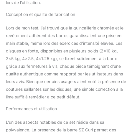
lors de l’utilisation.
lors d'entraînements
intensifs. BARRE
Conception et qualité de fabrication
D'HALTÈRE AVEC
FERMETURES SOLIDES:
Lors de mon test, j’ai trouvé que la quincaillerie chromée et le
La barre d'haltères est
fabriquée en acier massif
revêtement adhérent des barres garantissaient une prise en
chromé. Elle est dotée de
main stable, même lors des exercices d’intensité élevée. Les
poignées moletées en
disques en fonte, disponibles en plusieurs poids (2×10 kg,
croix qui empêchent le
2×5 kg, 4×2.5, 4×1.25 kg), se fixent solidement à la barre
glissement des mains et
assurent une prise en
grâce aux fermetures à vis, chaque pièce témoignant d’une
main confortable et
qualité authentique comme rapporté par les utilisateurs dans
sécurisée. POIDS
leurs avis. Bien que certains usagers aient noté la présence de
INTERCHANGEABLES
coutures saillantes sur les disques, une simple correction à la
POUR UNE
PROGRESSION
lime suffit à remédier à ce petit défaut.
OPTIMALE: Cet
ensemble d’haltères
Performances et utilisation
permet d'ajuster
facilement les charges en
L’un des aspects notables de ce set réside dans sa
fonction de vos besoins.
polyvalence. La présence de la barre SZ Curl permet des