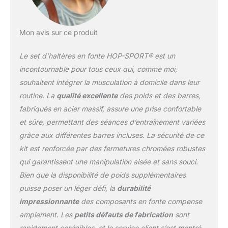
exceptionnelle, même
lors d'entraînements
intensifs. BARRE
Mon avis sur ce produit
D'HALTÈRE AVEC
FERMETURES SOLIDES:
Le set d’haltères en fonte HOP-SPORT® est un
La barre d'haltères est
fabriquée en acier massif
incontournable pour tous ceux qui, comme moi,
chromé. Elle est dotée de
souhaitent intégrer la musculation à domicile dans leur
poignées moletées en
routine. La
qualité excellente
des poids et des barres,
croix qui empêchent le
fabriqués en acier massif, assure une prise confortable
glissement des mains et
assurent une prise en
et sûre, permettant des séances d’entraînement variées
main confortable et
grâce aux différentes barres incluses. La sécurité de ce
sécurisée. POIDS
kit est renforcée par des fermetures chromées robustes
INTERCHANGEABLES
qui garantissent une manipulation aisée et sans souci.
POUR UNE
PROGRESSION
Bien que la disponibilité de poids supplémentaires
OPTIMALE: Cet
puisse poser un léger défi, la
durabilité
ensemble d’haltères
impressionnante
des composants en fonte compense
permet d'ajuster
amplement. Les
petits défauts de fabrication
sont
facilement les charges en
rapidement corrigibles, et le service client s’est montré