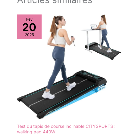
disques sur les barres.
Fév
20
2025
Test du tapis de course inclinable CITYSPORTS :
walking pad 440W