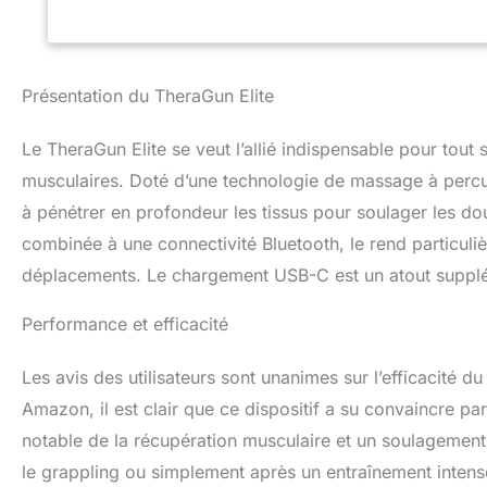
le contrôle de ce
par percussion : 
et conçu avec des
votre récupératio
Présentation du TheraGun Elite
les tissus profon
brevetée de Ther
Le TheraGun Elite se veut l’allié indispensable pour tout 
positionnement fle
mains et les bras
musculaires. Doté d’une technologie de massage à percuss
apporter des solut
à pénétrer en profondeur les tissus pour soulager les d
quotidien. Nous a
combinée à une connectivité Bluetooth, le rend particuliè
travail dans le d
accessible à tous
déplacements. Le chargement USB-C est un atout supplémen
Performance et efficacité
Les avis des utilisateurs sont unanimes sur l’efficacité 
Amazon, il est clair que ce dispositif a su convaincre pa
notable de la récupération musculaire et un soulagement d
le grappling ou simplement après un entraînement intens