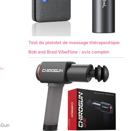
Test du pistolet de massage thérapeutique
Bob and Brad VibeFlow : avis complet
n-
raGun