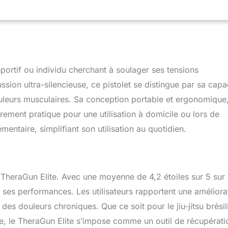
t appareil de traitement musculaire compatible Bluetooth. Thérapie
appareil ultra-silencieux doté d'une isolation phonique de pointe
 matériaux haut de gamme. Éliminez les tensions et accélérez
n avec le pistolet de massage portable Theragun Elite, qui cible
ds. Confort ergonomique : la poignée ergonomique en triangle
agun soulage les douleurs des tissus profonds grâce à un
sportif ou individu cherchant à soulager ses tensions
xible, tout en réduisant la pression exercée sur les poignets, les
. Leader du secteur : la mission de Therabody est de vous
ion ultra-silencieuse, ce pistolet se distingue par sa capa
ions naturelles et efficaces pour améliorer votre bien-être au
ouleurs musculaires. Sa conception portable et ergonomique
vons combiné la formation, l'innovation et plus de dix ans de
rement pratique pour une utilisation à domicile ou lors de
omaine des technologies du bien-être pour le rendre plus
.
taire, simplifiant son utilisation au quotidien.
du TheraGun Elite. Avec une moyenne de 4,2 étoiles sur 5 sur
r ses performances. Les utilisateurs rapportent une améliora
es douleurs chroniques. Que ce soit pour le jiu-jitsu brésil
e, le TheraGun Elite s’impose comme un outil de récupérati