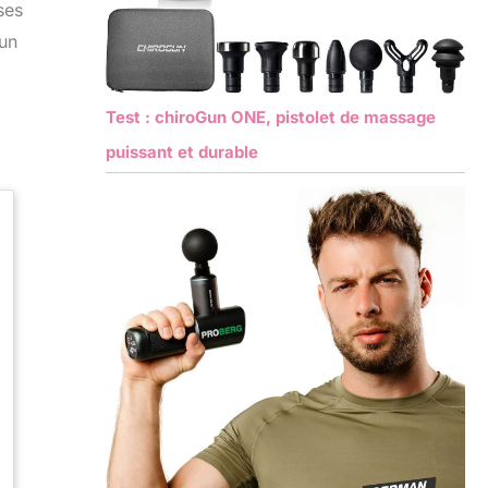
ses
 un
Test : chiroGun ONE, pistolet de massage
puissant et durable