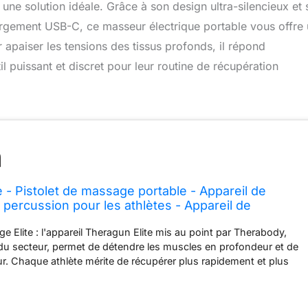
une solution idéale. Grâce à son design ultra-silencieux et 
hargement USB-C, ce masseur électrique portable vous offre
paiser les tensions des tissus profonds, il répond
 puissant et discret pour leur routine de récupération
 - Pistolet de massage portable - Appareil de
 percussion pour les athlètes - Appareil de
laire ciblant les tissus profonds - Technologie
e Elite : l'appareil Theragun Elite mis au point par Therabody,
 Blanc
 du secteur, permet de détendre les muscles en profondeur et de
ur. Chaque athlète mérite de récupérer plus rapidement et plus
ce à cet appareil portable et intuitif signé Therabody. Une
être personnalisée : avec 5 embouts de thérapie et 5 vitesses,
er n’importe quelle zone de votre corps comme un pro. Prenez