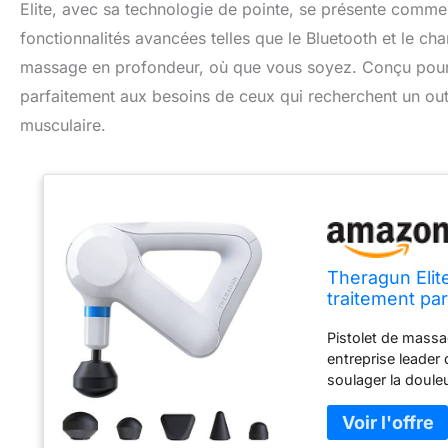
Elite, avec sa technologie de pointe, se présente comme 
fonctionnalités avancées telles que le Bluetooth et le c
massage en profondeur, où que vous soyez. Conçu pour a
parfaitement aux besoins de ceux qui recherchent un outil
musculaire.
Theragun Elite
traitement par
massage muscu
Pistolet de massag
QuietForce™ -
entreprise leader
soulager la doule
intelligemment grâ
solution de bien-
vous pouvez mass