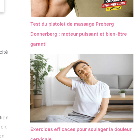
Test du pistolet de massage Proberg
Donnerberg : moteur puissant et bien-être
garanti
cité
,
tion
ien,
Exercices efficaces pour soulager la douleur
on
cervicale