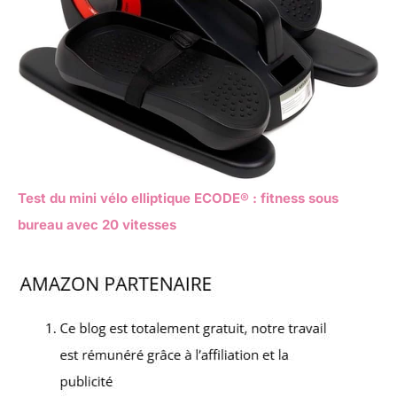
Test du mini vélo elliptique ECODE® : fitness sous
bureau avec 20 vitesses