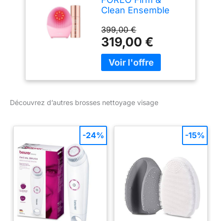
Clean Ensemble
Luna 4 Plus Brosse
399,00 €
nettoyante normale
319,00 €
pour le visage +
sérum surchargé
2.0, 30 ml –
Thérapie par la
lumière proche
infrarouge –
Appareil facial à
Découvrez d’autres brosses nettoyage visage
micro-courant
-24%
-15%