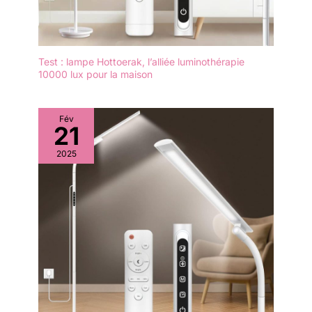
Test : lampe Hottoerak, l’alliée luminothérapie
10000 lux pour la maison
Fév
21
2025