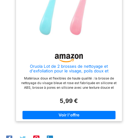
étanche et peut être utilisée
pendant le lavage. La
sous la douche, dans la
conception de la plate - forme
baignoire ou au lavabo en toute
inférieure est combinée avec
simplicité TECHNOLOGIE DE
des poignées ergonomiques
ROTATION : Le mouvement
épaissies qui permettent au
rotatif assure un nettoyage
pinceau de se tenir debout pour
uniforme du visage et procure
un drainage rapide. Gardez la
un massage doux pour une
brosse sèche et propre et évitez
sensation de peau soignée
les problèmes de peau.
[nettoyage profond et
Exfoliation douce] notre brosse
manuelle de nettoyage du
visage a un poil de 7 mm de
long qui produit rapidement de
Oruola Lot de 2 brosses de nettoyage et
la Mousse fine et améliore la
d'exfoliation pour le visage, poils doux et
capacité d'éliminer la graisse
imperméables en silicone, convient pour homme
faciale et les cellules mortes de
Matériaux doux et flexibles de haute qualité : la brosse de
et femme
la peau. La crinière douce et
nettoyage du visage bleue et rose est fabriquée en silicone et
fine peut nettoyer doucement
ABS, brosse à pores en silicone avec une texture douce et
les pores et éliminer la graisse
agréable au toucher, non toxique et agréable pour la peau,
faciale. La crinière épaisse est
adaptée à tous les types de peau Tête de brosse de nettoyage
conçue pour l'Exfoliation douce
5,99 €
du visage efficace : ces brosses faciales compactes peuvent
et l'enlèvement de la tête noire.
éliminer efficacement la saleté, l'huile et les résidus de
Elle est également idéale pour
maquillage tout en débouchant les pores et en gardant la peau
les massages faciaux. [brosse
hydratée Légère et ergonomique : cette brosse de nettoyage
portable et facile à ranger:]
des pores a une poignée ergonomique qui peut être utilisée
cette mini - brosse en silicone
confortablement pendant longtemps. Avec une tête de brosse
est de la taille de la paume de
en silicone de 17 mm d'épaisseur, ajoutez style et confort à
la main, facile à transporter en
votre routine de soins de la peau Brosse de nettoyage des
voyage et facile à ranger à la