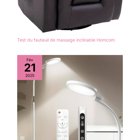
Test du fauteuil de massage inclinable Homcom
Fév
21
2025