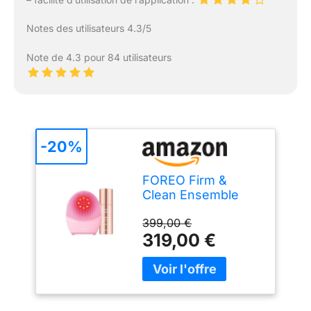
Notes des utilisateurs 4.3/5
Note de 4.3 pour 84 utilisateurs
-20%
FOREO Firm &
Clean Ensemble
Luna 4 Plus Brosse
399,00 €
nettoyante normale
319,00 €
pour le visage +
sérum surchargé
2.0, 30 ml –
Thérapie par la
lumière proche