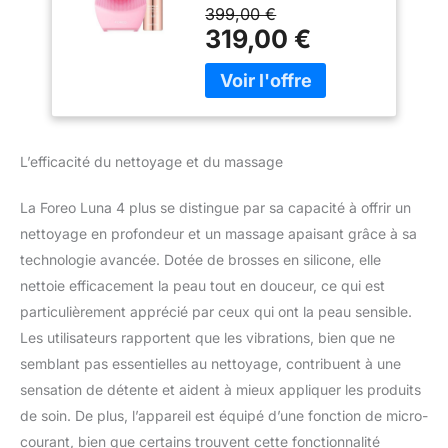
399,00 €
nettoyante normale
319,00 €
pour le visage +
sérum surchargé
2.0, 30 ml –
Thérapie par la
lumière proche
infrarouge –
Appareil facial à
L’efficacité du nettoyage et du massage
micro-courant
La Foreo Luna 4 plus se distingue par sa capacité à offrir un
nettoyage en profondeur et un massage apaisant grâce à sa
technologie avancée. Dotée de brosses en silicone, elle
nettoie efficacement la peau tout en douceur, ce qui est
particulièrement apprécié par ceux qui ont la peau sensible.
Les utilisateurs rapportent que les vibrations, bien que ne
semblant pas essentielles au nettoyage, contribuent à une
sensation de détente et aident à mieux appliquer les produits
de soin. De plus, l’appareil est équipé d’une fonction de micro-
courant, bien que certains trouvent cette fonctionnalité