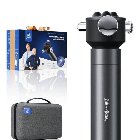
vos amis, vos clients VIP,
etc. En cas de problème
avec la lampe à panneau
LED de luminothérapie
rouge, n'hésitez pas à
nous contacter
librement, nous vous
offrirons le meilleur
service.