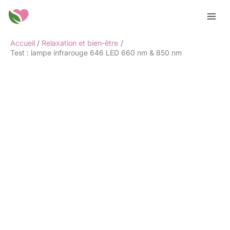
Aller
Rechercher
au
contenu
Accueil
Relaxation et bien-être
Test : lampe infrarouge 646 LED 660 nm & 850 nm