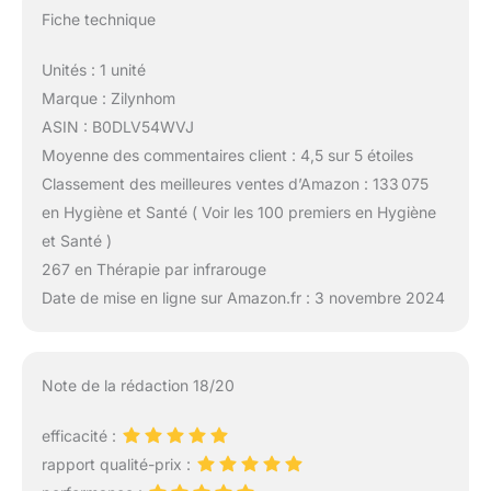
La lampe chauffante à
Fiche technique
lumière rouge à intensité
variable Zilynhom pour
Unités : 1 unité
tout le corps est livrée
Marque : Zilynhom
avec une télécommande
et un crochet de
ASIN : B0DLV54WVJ
suspension qui vous
Moyenne des commentaires client : 4,5 sur 5 étoiles
permettent de la déplacer
Classement des meilleures ventes d’Amazon : 133 075
n'importe où et de
en Hygiène et Santé ( Voir les 100 premiers en Hygiène
contrôler facilement la
et Santé )
lampe de luminothérapie.
Convient pour la maison,
267 en Thérapie par infrarouge
l'hôtel, le spa/institut de
Date de mise en ligne sur Amazon.fr : 3 novembre 2024
beauté, le bureau ou les
voyages. Vous pouvez
également l'utiliser pour
vos animaux de
Note de la rédaction 18/20
compagnie ou votre
volaille. (Remarque :
efficacité :
veuillez garder une
rapport qualité-prix :
distance d'irradiation de