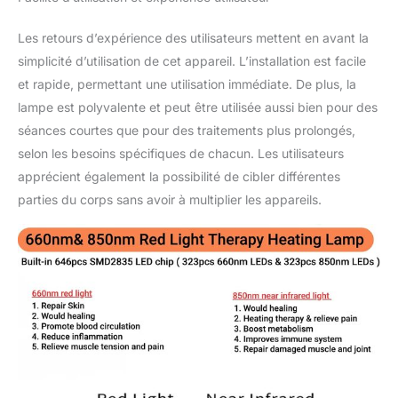
mode 660 nm ; mode
850 nm. Vous pouvez
Les retours d’expérience des utilisateurs mettent en avant la
sélectionner différents
modes de lumière rouge
simplicité d’utilisation de cet appareil. L’installation est facile
pour différents besoins
et rapide, permettant une utilisation immédiate. De plus, la
de thérapie. Avec un
lampe est polyvalente et peut être utilisée aussi bien pour des
réglage d'arrêt
séances courtes que pour des traitements plus prolongés,
automatique de 10 à 90
minutes. Utilisez
selon les besoins spécifiques de chacun. Les utilisateurs
simplement 10 à 20
apprécient également la possibilité de cibler différentes
minutes par jour et 3 à 5
parties du corps sans avoir à multiplier les appareils.
fois par semaine, vous
pouvez profiter de
multiples avantages de la
thérapie par lampe à
lumière rouge. [Avec
mode d'impulsion 10
Hz/40 Hz, puce LED 646
pièces] Notre lampe à
lumière rouge 150 W
pour le visage et le corps
entier dispose d'un