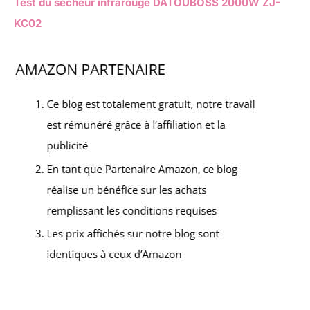
Test du sécheur infrarouge DATOUBOSS 2000W ZJ-
KC02