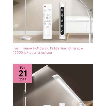
plus grande surface,
rendant la thérapie plus
efficace et vous faisant
gagner du temps. [Avec
télécommande et
crochet de suspension]
La lampe chauffante à
lumière rouge à intensité
variable Zilynhom pour
Test : lampe Hottoerak, l’alliée luminothérapie
tout le corps est livrée
10000 lux pour la maison
avec une télécommande
et un crochet de
suspension qui vous
Fév
permettent de la déplacer
21
n'importe où et de
contrôler facilement la
2025
lampe de luminothérapie.
Convient pour la maison,
l'hôtel, le spa/institut de
beauté, le bureau ou les
voyages. Vous pouvez