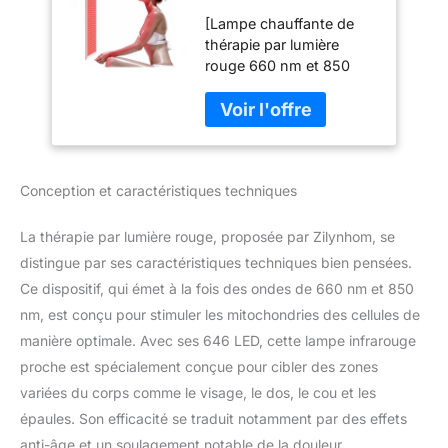
lampe chauffante
[Lampe chauffante de
infrarouge proche
thérapie par lumière
660 nm et 850 nm
rouge 660 nm et 850
pour le visage, le
nm] Appareil de thérapie
dos, le cou, les
par lumière rouge
épaules, le corps, la
Zilynhom intégré 323
taille, le
pièces de lumière rouge
soulagement de la
660 nm (visible) et 323
douleur et l'anti-
Conception et caractéristiques techniques
pièces de lumière
âge, 646 LED
infrarouge proche 850
nm (invisible). Il peut
La thérapie par lumière rouge, proposée par Zilynhom, se
pénétrer dans le derme
distingue par ses caractéristiques techniques bien pensées.
des tissus cutanés et les
Ce dispositif, qui émet à la fois des ondes de 660 nm et 850
os, ce qui aide à
nm, est conçu pour stimuler les mitochondries des cellules de
cicatriser les plaies, à
raffermir la peau, à
manière optimale. Avec ses 646 LED, cette lampe infrarouge
améliorer la circulation
proche est spécialement conçue pour cibler des zones
sanguine, à réduire
variées du corps comme le visage, le dos, le cou et les
l'inflammation, à
épaules. Son efficacité se traduit notamment par des effets
soulager la douleur, à
réparer les muscles
anti-âge et un soulagement notable de la douleur.