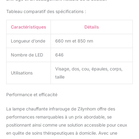
endommagés, etc. Idéal
Tableau comparatif des spécifications :
pour le visage, le
vieillissement de la peau
et le soulagement de la
Caractéristiques
Détails
douleur corporelle.
[Lumière chauffante à 5
Longueur d’onde
660 nm et 850 nm
niveaux de luminosité
pour le corps] Notre
Nombre de LED
646
lampe à panneau de
thérapie par lumière
Visage, dos, cou, épaules, corps,
rouge à chauffage rapide
Utilisations
taille
a 5 niveaux de
luminosité, différents
niveaux ont un effet
Performance et efficacité
chauffant différent. Vous
pouvez l'ajuster pour
La lampe chauffante infrarouge de Zilynhom offre des
répondre à vos différents
besoins de thérapie des
performances remarquables à un prix abordable, se
parties du corps. Produit
positionnant ainsi comme une solution accessible pour ceux
de luminothérapie rouge
en quête de soins thérapeutiques à domicile. Avec une
idéal pour résoudre les