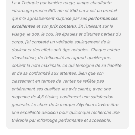
douleur corporelle.
La « Thérapie par lumière rouge, lampe chauffante
[Lumière chauffante à 5
infrarouge proche 660 nm et 850 nm » est un produit
niveaux de luminosité
qui m’a agréablement surprise par ses
performances
pour le corps] Notre
excellentes
et son
prix contenu
. En l’utilisant sur le
lampe à panneau de
thérapie par lumière
visage, le dos, le cou, les épaules et d’autres parties du
rouge à chauffage rapide
corps, j’ai constaté un véritable soulagement de la
a 5 niveaux de
douleur et des effets anti-âge notables. Chaque critère
luminosité, différents
d’évaluation, de l’efficacité au rapport qualité-prix,
niveaux ont un effet
chauffant différent. Vous
obtient la note maximale, ce qui témoigne de sa fiabilité
pouvez l'ajuster pour
et de sa conformité aux attentes. Bien que son
répondre à vos différents
classement en termes de ventes ne reflète pas
besoins de thérapie des
entièrement ses qualités, les avis clients, avec une
parties du corps. Produit
de luminothérapie rouge
moyenne de 4,5 étoiles, confirment une satisfaction
idéal pour résoudre les
générale. Le choix de la marque Zilynhom s’avère être
problèmes de peau du
une excellente décision pour quiconque recherche une
corps des femmes et des
thérapie par infrarouge performante et accessible.
hommes et pour
détendre les muscles du
cou, des épaules, des