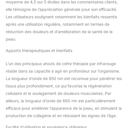
moyenne de 4,5 sur 5 étoiles dans les commentaires clients,
problèmes de peau du
corps des femmes et des
elle témoigne de l’appréciation générale pour son efficacité.
hommes et pour
Les utilisateurs soulignent notamment les bienfaits ressentis
détendre les muscles du
après une utilisation régulière, notamment en termes de
cou, des épaules, des
réduction des douleurs et d’amélioration de la santé de la
bras, des coudes, de la
taille, du dos, des
peau.
lombaires, des hanches,
Apports thérapeutiques et bienfaits
des cuisses, des
articulations du genou,
du mollet et des jambes
L’un des principaux atouts de cette thérapie par infrarouge
et soulager la douleur. [2
réside dans sa capacité à agir en profondeur sur l’organisme.
modes de thérapie par
La longueur d’onde de 850 nm est reconnue pour pénétrer les
lumière rouge, minuterie
tissus plus profondément, ce qui favorise la régénération
de 10 à 90 minutes]
Cette lampe de
cellulaire et le soulagement de douleurs musculaires. Par
luminothérapie rouge
ailleurs, la longueur d’onde de 660 nm est particulièrement
infrarouge
efficace pour améliorer l’apparence de la peau, en stimulant la
multifonctionnelle
production de collagène et en réduisant les signes de l’âge.
dispose de 2 modes
d'éclairage en option :
Facilité d’utilisation et expérience utilisateur