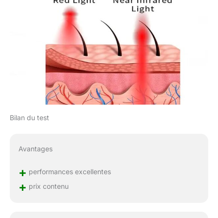
mode d'impulsion de 10
Hz et 40 Hz en option,
vous sélectionnez
différents modes
d'impulsion pour
différentes parties du
corps. 323 pièces de
lumière rouge 660 nm
intégrées et 323 pièces
de lumière infrarouge
proche 850 nm
Bilan du test
SMD2835 LED Chip qui
est économe en énergie
et permet à votre corps
Avantages
d'être éclairé sur une
plus grande surface,
+
performances excellentes
rendant la thérapie plus
efficace et vous faisant
+
prix contenu
gagner du temps. [Avec
télécommande et
crochet de suspension]