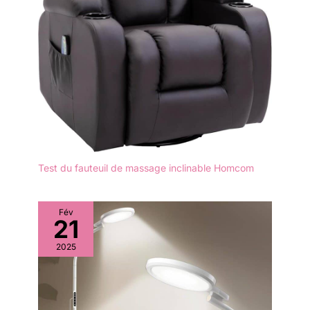
lumière rouge. [Avec
idée cadeau et service
mode d'impulsion 10
satisfaisant] La lampe de
Hz/40 Hz, puce LED 646
luminothérapie rouge
pièces] Notre lampe à
Zilynhom pour tout le
lumière rouge 150 W
corps et le visage est un
pour le visage et le corps
cadeau idéal pour un
entier dispose d'un
anniversaire,
mode d'impulsion de 10
Thanksgiving, Noël pour
Hz et 40 Hz en option,
votre femme, votre mari,
vous sélectionnez
vos parents, vos aînés,
différents modes
vos amis, vos clients VIP,
d'impulsion pour
etc. En cas de problème
Test du fauteuil de massage inclinable Homcom
différentes parties du
avec la lampe à panneau
corps. 323 pièces de
LED de luminothérapie
lumière rouge 660 nm
rouge, n'hésitez pas à
Fév
intégrées et 323 pièces
21
nous contacter
de lumière infrarouge
librement, nous vous
2025
proche 850 nm
offrirons le meilleur
SMD2835 LED Chip qui
service.
est économe en énergie
et permet à votre corps
d'être éclairé sur une