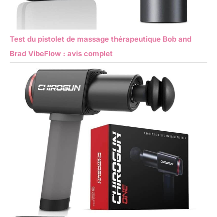
Test du pistolet de massage thérapeutique Bob and
Brad VibeFlow : avis complet