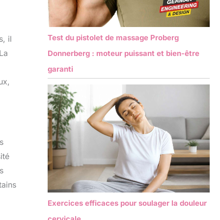
Test du pistolet de massage Proberg
, il
 La
Donnerberg : moteur puissant et bien-être
garanti
ux,
s
ité
s
tains
Exercices efficaces pour soulager la douleur
cervicale