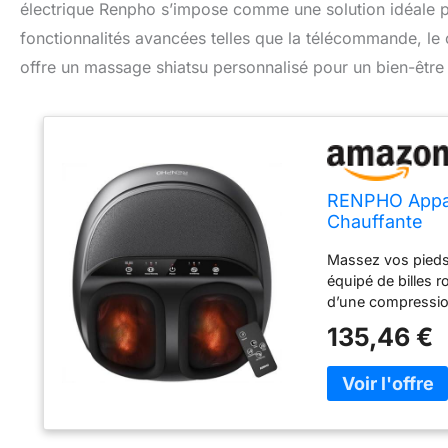
électrique Renpho s’impose comme une solution idéale pou
fonctionnalités avancées telles que la télécommande, le c
offre un massage shiatsu personnalisé pour un bien-être
RENPHO Appar
Chauffante
Massez vos pieds
équipé de billes r
d’une compressio
Shiatsu intensif 
135,46 €
Veuillez noter qu
pressions et aux 
ergonomique perm
d’intensité de ma
réglables selon v