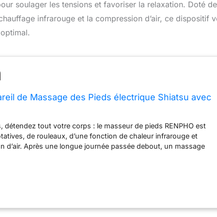
r soulager les tensions et favoriser la relaxation. Doté de
hauffage infrarouge et la compression d’air, ce dispositif 
 optimal.
eil de Massage des Pieds électrique Shiatsu avec
, détendez tout votre corps : le masseur de pieds RENPHO est
otatives, de rouleaux, d’une fonction de chaleur infrarouge et
n d’air. Après une longue journée passée debout, un massage
est une façon simple et appréciée de prendre soin de vos pieds.
e cet appareil n’est pas adapté aux personnes très sensibles aux
pétrissages Massage des pieds professionnel : sa conception
et un massage professionnel et confortable. Trois niveaux
ssage Shiatsu et trois niveaux de compression d’air sont
os préférences. Vous pouvez commencer par une faible intensité