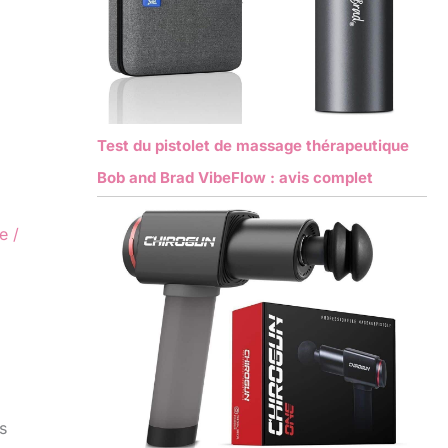
Test du pistolet de massage thérapeutique
Bob and Brad VibeFlow : avis complet
re
/
s