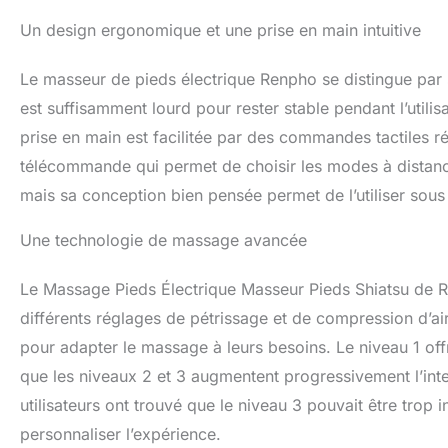
et arrêter si vou
est doté d’un pan
Un design ergonomique et une prise en main intuitive
amovible et lavab
plupart des point
Le masseur de pieds électrique Renpho se distingue par
presque toutes le
(pointure américa
est suffisamment lourd pour rester stable pendant l’utilis
minutes de massa
prise en main est facilitée par des commandes tactiles réa
même ou en cadea
télécommande qui permet de choisir les modes à distanc
parents et les ami
mais sa conception bien pensée permet de l’utiliser sous u
Une technologie de massage avancée
Le Massage Pieds Électrique Masseur Pieds Shiatsu de
différents réglages de pétrissage et de compression d’air.
pour adapter le massage à leurs besoins. Le niveau 1 off
que les niveaux 2 et 3 augmentent progressivement l’int
utilisateurs ont trouvé que le niveau 3 pouvait être trop i
personnaliser l’expérience.