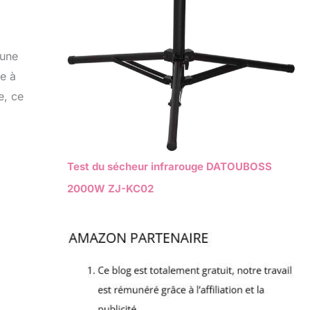
 une
te à
e, ce
Test du sécheur infrarouge DATOUBOSS
2000W ZJ-KC02