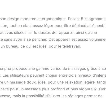
s ressentez une gêne Facile et hygiénique : le masseur de pieds
neau de commande facile à utiliser avec les pieds. La housse
le garantit une surface de contact hygiénique Compatible avec la
ures : le masseur de pieds électrique RENPHO convient à
 son design moderne et ergonomique. Pesant 5 kilogrammes
s pointures. Cet appareil est adapté aux pointures jusqu’à 46
ine 12) Un cadeau relaxant : ce masseur de pieds offre 30
ation, tout en étant assez léger pour être déplacé aisément.
ge pour vous détendre toute la journée – que ce soit pour vous-
ctives situées sur le dessus de l’appareil, ainsi qu’une
u pour les hommes, les femmes, les parents, les grands-
e sans avoir à se pencher. Cet appareil est assez volumine
s – pour les anniversaires, les fêtes ou toute autre occasion
n bureau, ce qui est idéal pour le télétravail.
 Renpho propose une gamme variée de massages grâce à se
 Les utilisateurs peuvent choisir entre trois niveaux d’intens
re un massage doux, idéal pour une relaxation légère, tandi
ensité pour un massage plus profond et plus vigoureux. Cer
ntense, mais la possibilité d’ajuster les réglages permet de