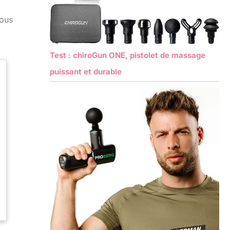
vous
Test : chiroGun ONE, pistolet de massage
puissant et durable