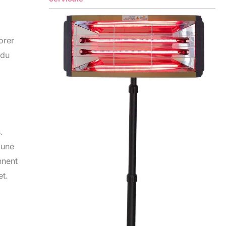
orer
 du
.
 une
nnent
et.