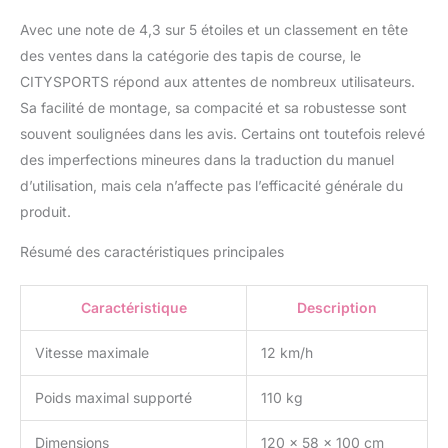
course, mais aussi
Avec une note de 4,3 sur 5 étoiles et un classement en tête
réduire le bruit. 【Pas
d'installation & Facile à
des ventes dans la catégorie des tapis de course, le
déplacer】 Le tapis de
CITYSPORTS répond aux attentes de nombreux utilisateurs.
course pliable ne
Sa facilité de montage, sa compacité et sa robustesse sont
nécessite aucune
souvent soulignées dans les avis. Certains ont toutefois relevé
installation et est prêt à
des imperfections mineures dans la traduction du manuel
l'emploi dès le déballage.
Le tapis de course
d’utilisation, mais cela n’affecte pas l’efficacité générale du
électrique ne pèse que
produit.
26,5 kg et est facile à
déplacer grâce aux
Résumé des caractéristiques principales
roulettes de transport
situées sur la partie
inférieure. La main
Caractéristique
Description
courante peut être pliée
lorsqu'elle n'est pas
Vitesse maximale
12 km/h
utilisée, ce qui signifie
que le tapis de course
Poids maximal supporté
110 kg
peut être rangé sous une
table pour un gain de
Dimensions
120 x 58 x 100 cm