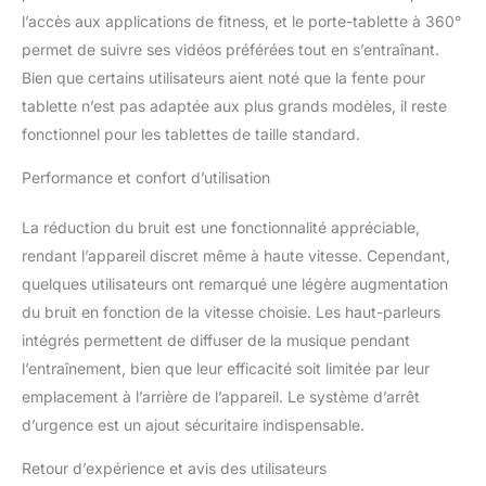
l’accès aux applications de fitness, et le porte-tablette à 360°
commencer votre
entraînement
permet de suivre ses vidéos préférées tout en s’entraînant.
immédiatement.
Bien que certains utilisateurs aient noté que la fente pour
【Silencieux &
tablette n’est pas adaptée aux plus grands modèles, il reste
amortissant et
fonctionnel pour les tablettes de taille standard.
antidérapant】. Le tapis
de course portable est
Performance et confort d’utilisation
équipé d'un moteur
extrêmement silencieux
et d'un excellent
La réduction du bruit est une fonctionnalité appréciable,
système d'absorption
rendant l’appareil discret même à haute vitesse. Cependant,
des chocs,Le tapis de
quelques utilisateurs ont remarqué une légère augmentation
course élargi à 5
du bruit en fonction de la vitesse choisie. Les haut-parleurs
couches (400 x 1020
intégrés permettent de diffuser de la musique pendant
mm), la texture
antidérapante
l’entraînement, bien que leur efficacité soit limitée par leur
multicouche et le
emplacement à l’arrière de l’appareil. Le système d’arrêt
revêtement absorbant
d’urgence est un ajout sécuritaire indispensable.
les sons peuvent non
seulement améliorer la
Retour d’expérience et avis des utilisateurs
sécurité du tapis de