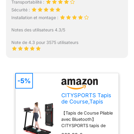
Transportabilité :
Sécurité :
Installation et montage :
Notes des utilisateurs 4.3/5
Note de 4.3 pour 3575 utilisateurs
-5%
CITYSPORTS Tapis
de Course,Tapis
Roulant Pliable 12
【Tapis de Course Pliable
km/h,avec
avec Bluetooth】
Affichage LED,APP
CITYSPORTS tapis de
et 360° Tablet
course est une marque
Holder,Walking Pad