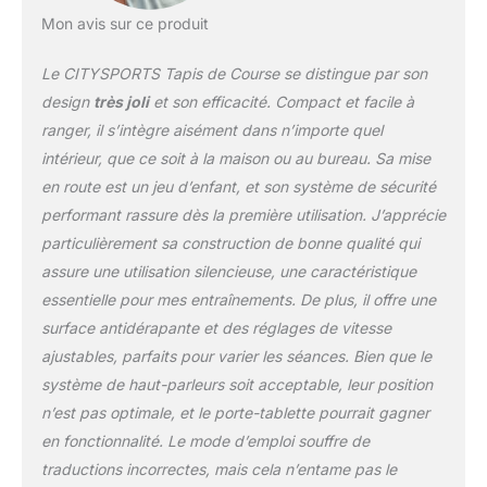
CITYSPORTS, vous
Mon avis sur ce produit
pouvez facilement suivre
vos données
Le CITYSPORTS Tapis de Course se distingue par son
d'entraînement. Grâce à
l'affichage LED du tapis
design
très joli
et son efficacité. Compact et facile à
de course et à
ranger, il s’intègre aisément dans n’importe quel
l'application mobile, vous
intérieur, que ce soit à la maison ou au bureau. Sa mise
pouvez lire visuellement
en route est un jeu d’enfant, et son système de sécurité
votre temps
d'entraînement, votre
performant rassure dès la première utilisation. J’apprécie
vitesse, votre distance et
particulièrement sa construction de bonne qualité qui
vos calories pendant
assure une utilisation silencieuse, une caractéristique
l'entraînement. Le tapis
essentielle pour mes entraînements. De plus, il offre une
de marche sous la table
dispose d'un bouton de
surface antidérapante et des réglages de vitesse
raccourci 3-6-9KM qui
ajustables, parfaits pour varier les séances. Bien que le
vous permet de
système de haut-parleurs soit acceptable, leur position
commencer votre
n’est pas optimale, et le porte-tablette pourrait gagner
entraînement
en fonctionnalité. Le mode d’emploi souffre de
immédiatement.
【Silencieux &
traductions incorrectes, mais cela n’entame pas le
amortissant et