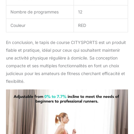
place. Pleine puissance】
Puissance de
Nombre de programmes
12
transmission maximale :
4dBm (à l'entrée de
Couleur
RED
l'antenne), puissance
maximale du moteur :
1400W, ce qui garantit
En conclusion, le tapis de course CITYSPORTS est un produit
une grande stabilité. Un
fiable et pratique, idéal pour ceux qui souhaitent maintenir
faible niveau sonore et
une activité physique régulière à domicile. Sa conception
une capacité de charge
allant jusqu'à 120 kg
compacte et ses multiples fonctionnalités en font un choix
garantissent une
judicieux pour les amateurs de fitness cherchant efficacité et
expérience de marche
flexibilité.
agréable.