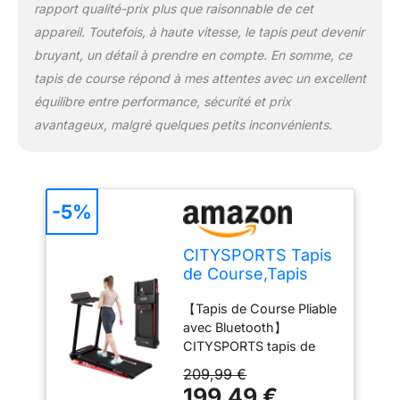
rapport qualité-prix plus que raisonnable de cet
antidérapant】. Le tapis
appareil. Toutefois, à haute vitesse, le tapis peut devenir
de course portable est
bruyant, un détail à prendre en compte. En somme, ce
équipé d'un moteur
extrêmement silencieux
tapis de course répond à mes attentes avec un excellent
et d'un excellent
équilibre entre performance, sécurité et prix
système d'absorption
avantageux, malgré quelques petits inconvénients.
des chocs,Le tapis de
course élargi à 5
couches (400 x 1020
mm), la texture
antidérapante
-5%
multicouche et le
revêtement absorbant
CITYSPORTS Tapis
les sons peuvent non
de Course,Tapis
seulement améliorer la
Roulant Pliable 12
sécurité du tapis de
【Tapis de Course Pliable
km/h,avec
course, mais aussi
avec Bluetooth】
Affichage LED,APP
réduire le bruit. 【Pas
CITYSPORTS tapis de
et 360° Tablet
d'installation & Facile à
course est une marque
Holder,Walking Pad
209,99 €
déplacer】 Le tapis de
professionnelle de tapis
Compact pour la
199,49 €
course pliable ne