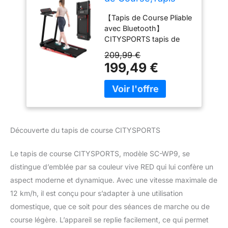
Roulant Pliable 12
【Tapis de Course Pliable
km/h,avec
avec Bluetooth】
Affichage LED,APP
CITYSPORTS tapis de
et 360° Tablet
course est une marque
Holder,Walking Pad
209,99 €
professionnelle de tapis
Compact pour la
199,49 €
de course pour la
Maison et Le
maison. Notre tapis de
Bureau (Black &
course pliable est équipé
Red)
d'une main courante et
d'un support pour
tablette à 360°, ce qui
Découverte du tapis de course CITYSPORTS
vous permet de poser
votre IPAD sur le
Le tapis de course CITYSPORTS, modèle SC-WP9, se
support. Ce tapis de
distingue d’emblée par sa couleur vive RED qui lui confère un
course dispose d'un
haut-parleur Bluetooth à
aspect moderne et dynamique. Avec une vitesse maximale de
son surround intégré. Il
12 km/h, il est conçu pour s’adapter à une utilisation
peut être connecté en
domestique, que ce soit pour des séances de marche ou de
Bluetooth pour lire une
course légère. L’appareil se replie facilement, ce qui permet
vidéo ou de la musique