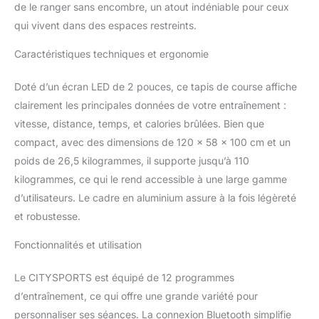
pendant la course ou la
de le ranger sans encombre, un atout indéniable pour ceux
marche. 【Affichage LED
qui vivent dans des espaces restreints.
& App Double méthode
de contrôle】 Avec le
Caractéristiques techniques et ergonomie
tapis de course pliable
CITYSPORTS, vous
Doté d’un écran LED de 2 pouces, ce tapis de course affiche
pouvez facilement suivre
clairement les principales données de votre entraînement :
vos données
vitesse, distance, temps, et calories brûlées. Bien que
d'entraînement. Grâce à
l'affichage LED du tapis
compact, avec des dimensions de 120 x 58 x 100 cm et un
de course et à
poids de 26,5 kilogrammes, il supporte jusqu’à 110
l'application mobile, vous
kilogrammes, ce qui le rend accessible à une large gamme
pouvez lire visuellement
d’utilisateurs. Le cadre en aluminium assure à la fois légèreté
votre temps
d'entraînement, votre
et robustesse.
vitesse, votre distance et
vos calories pendant
Fonctionnalités et utilisation
l'entraînement. Le tapis
de marche sous la table
Le CITYSPORTS est équipé de 12 programmes
dispose d'un bouton de
d’entraînement, ce qui offre une grande variété pour
raccourci 3-6-9KM qui
personnaliser ses séances. La connexion Bluetooth simplifie
vous permet de