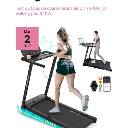
une grande stabilité. Un
Test du tapis de course inclinable CITYSPORTS :
faible niveau sonore et
walking pad 440W
une capacité de charge
allant jusqu'à 120 kg
garantissent une
Mar
expérience de marche
2
agréable.
2025