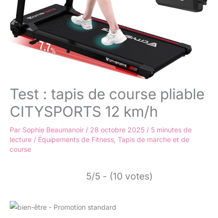
Test : tapis de course pliable
CITYSPORTS 12 km/h
Par
Sophie Beaumanoir
/
28 octobre 2025
/
5 minutes de
lecture
/
Équipements de Fitness
,
Tapis de marche et de
course
5/5 - (10 votes)