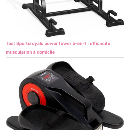
Test Sportsroyals power tower 5-en-1 : efficacité
musculation à domicile