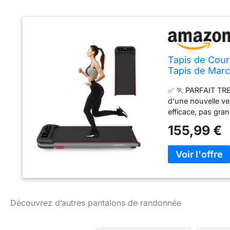
Tapis de Cou
Tapis de Marc
sous Le Bure
✅ 🏃 PARFAIT TR
d'une nouvelle ver
efficace, pas gra
bureau et sauter
155,99 €
3-en-1 SOUS L'
vitesse, assez bon
département & bur
TRAIN DE COURSE
course antidérapa
de 104L x 39W cen
centimètres, peut 
Découvrez d’autres pantalons de randonnée
chambre et le bur
COURSE PORTABLE