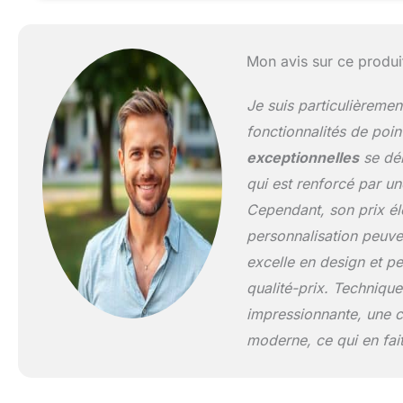
de 104L x 39W cen
centimètres, peut 
chambre et le bur
Mon avis sur ce produi
COURSE PORTABLE
vitesse, votre tem
Je suis particulièreme
télécommande pour
✅ 🏃 UPPORT DE
fonctionnalités de poi
polyvalent, discre
exceptionnelles
se dém
glisser sous votre
qui est renforcé par u
Cependant, son prix éle
personnalisation peuvent
excelle en design et pe
qualité-prix. Techniqu
impressionnante, une c
moderne, ce qui en fait