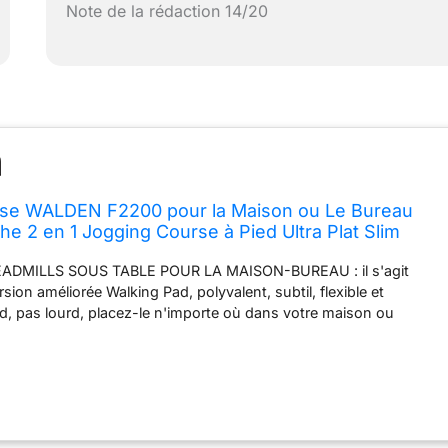
Note de la rédaction 14/20
rse WALDEN F2200 pour la Maison ou Le Bureau
he 2 en 1 Jogging Course à Pied Ultra Plat Slim
au Fitness Entraînement Télécommande
EADMILLS SOUS TABLE POUR LA MAISON-BUREAU : il s'agit
sion améliorée Walking Pad, polyvalent, subtil, flexible et
nd, pas lourd, placez-le n'importe où dans votre maison ou
 dessus pour un exercice rapide ✅ 🏃 BANDE D'ENTRAÎNEMENT
ÉCRAN AVEC MOTEUR ULTRA SILENCIEUX- Avec 1-6KMH
 pour la marche, le jogging et l'exercice de course à la maison,
eau, encore super silencieux sans problème de bruit ✅ 🏃
 SOUS LA TABLE S'ADAPTE À TOUTES LES PIECES - Tapis de
nt à 5 couches, capacité d'utilisateur de 100KG, tapis de course