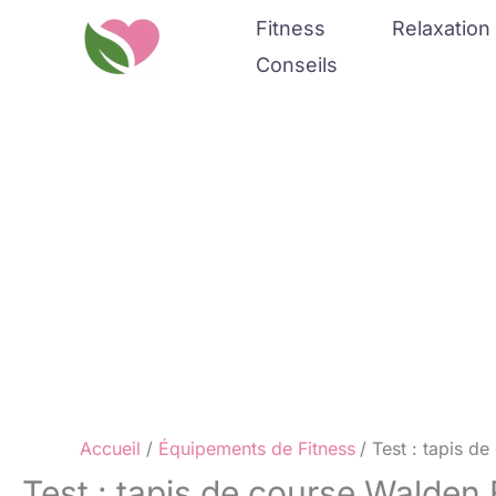
Aller
Fitness
Relaxation 
au
Conseils
contenu
Accueil
Équipements de Fitness
Test : tapis d
Test : tapis de course Walden