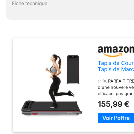
Fiche technique
Tapis de Cou
Tapis de Marc
sous Le Bure
✅ 🏃 PARFAIT TR
d'une nouvelle ver
efficace, pas gra
bureau et sauter
155,99 €
3-en-1 SOUS L'
vitesse, assez bon
département & bur
TRAIN DE COURSE
course antidérapa