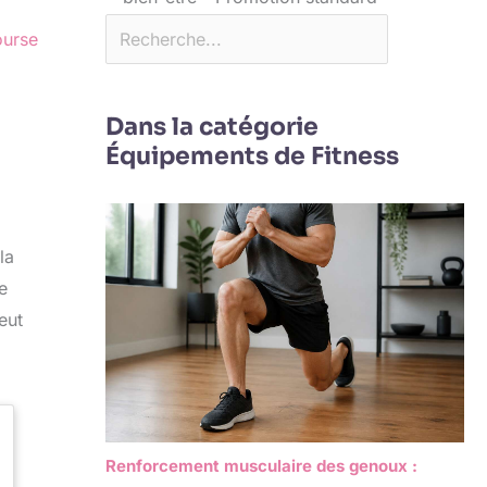
ourse
Dans la catégorie
Équipements de Fitness
la
e
eut
Renforcement musculaire des genoux :