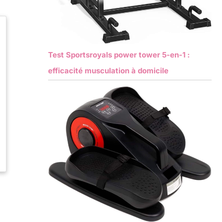
Test Sportsroyals power tower 5-en-1 :
efficacité musculation à domicile