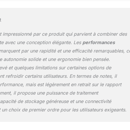
timètres, taille du tapis de course : 122L x 49W x 13H
être placé sous le bureau, le salon, le petit département, la
eau ; Facile à déplacer avec les roues intégrées ✅ 🏃 BANDE DE
t
 AVEC AFFICHAGE LCD - Suivez vos calories brûlées, votre
ps et la distance sur le grand écran ; Livré avec une
nt impressionné par ce produit qui parvient à combiner des
 démarrer la machine, régler la vitesse et convertir les données
 COURSE IDÉAL POUR LE BUREAU À DOMICILE- Économique et
nte avec une conception élégante. Les
performances
t, flexible, il vous permet de marcher/courir n'importe où, de le
arquent par une rapidité et une efficacité remarquables, c
 bureau ou de le faire fonctionner devant la télévision.
ne autonomie solide et une ergonomie bien pensée.
vé et quelques limitations sur certaines options de
 refroidir certains utilisateurs. En termes de notes, il
rformance, mais est légèrement en retrait sur le rapport
ement, il propose une puissance de traitement
apacité de stockage généreuse et une connectivité
 un choix de premier ordre pour les utilisateurs exigeants.