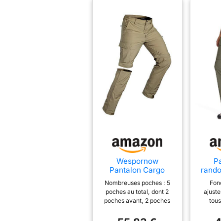
vitesse, votre tem
télécommande pour
✅ 🏃 UPPORT DE
polyvalent, discre
glisser sous votre
Wespornow
P
Pantalon Cargo
rando
Convertible pour
pour
Nombreuses poches : 5
Fonc
Homme à séchage
ferme
poches au total, dont 2
ajuste
Rapide léger et
Lége
poches avant, 2 poches
tous
Respirant avec
séch
latérales et 1 poche
panta
Fermeture éclair
Pantal
arrière zippée. Pas de
zippé