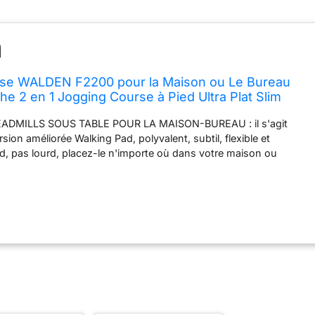
rse WALDEN F2200 pour la Maison ou Le Bureau
he 2 en 1 Jogging Course à Pied Ultra Plat Slim
au Fitness Entraînement Télécommande
EADMILLS SOUS TABLE POUR LA MAISON-BUREAU : il s'agit
sion améliorée Walking Pad, polyvalent, subtil, flexible et
nd, pas lourd, placez-le n'importe où dans votre maison ou
 dessus pour un exercice rapide ✅ 🏃 BANDE D'ENTRAÎNEMENT
ÉCRAN AVEC MOTEUR ULTRA SILENCIEUX- Avec 1-6KMH
 pour la marche, le jogging et l'exercice de course à la maison,
eau, encore super silencieux sans problème de bruit ✅ 🏃
 SOUS LA TABLE S'ADAPTE À TOUTES LES PIECES - Tapis de
nt à 5 couches, capacité d'utilisateur de 100KG, tapis de course
timètres, taille du tapis de course : 122L x 49W x 13H
être placé sous le bureau, le salon, le petit département, la
eau ; Facile à déplacer avec les roues intégrées ✅ 🏃 BANDE DE
 AVEC AFFICHAGE LCD - Suivez vos calories brûlées, votre