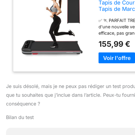
Tapis de Cou
Tapis de Marc
sous Le Bure
✅ 🏃 PARFAIT TR
d'une nouvelle ver
efficace, pas gra
bureau et sauter
155,99 €
3-en-1 SOUS L'
vitesse, assez bon
département & bur
TRAIN DE COURSE
course antidérapa
de 104L x 39W cen
centimètres, peut 
Je suis désolé, mais je ne peux pas rédiger un test produi
chambre et le bur
que tu souhaites que j’inclue dans l’article. Peux-tu fourn
COURSE PORTABLE
vitesse, votre tem
conséquence ?
télécommande pour
✅ 🏃 UPPORT DE
Bilan du test
polyvalent, discre
glisser sous votre