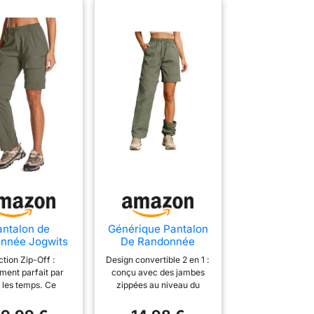
ps et la distance sur le grand écran ; Livré avec une
 démarrer la machine, régler la vitesse et convertir les données
 COURSE IDÉAL POUR LE BUREAU À DOMICILE- Économique et
t, flexible, il vous permet de marcher/courir n'importe où, de le
 bureau ou de le faire fonctionner devant la télévision.
antalon de
Générique Pantalon
nnée Jogwits
De Randonnée
 femme, avec
Convertible Femme,
tion Zip-Off :
Design convertible 2 en 1 :
ture éclair -
Jambes Amovibles,
ment parfait par
conçu avec des jambes
r, respirant,
Léger, Séchage
 les temps. Ce
zippées au niveau du
age rapide -
Rapide, Pantalon
lon de randonnée
genou, ce pantalon de
on de trekking
Cargo Extérieur,
 pour femme se
randonnée pour femme se