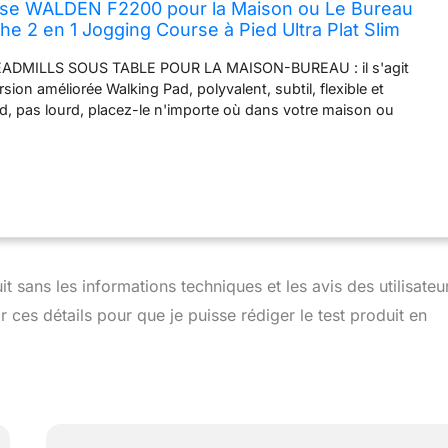
rse WALDEN F2200 pour la Maison ou Le Bureau
he 2 en 1 Jogging Course à Pied Ultra Plat Slim
au Fitness Entraînement Télécommande
EADMILLS SOUS TABLE POUR LA MAISON-BUREAU : il s'agit
sion améliorée Walking Pad, polyvalent, subtil, flexible et
nd, pas lourd, placez-le n'importe où dans votre maison ou
 dessus pour un exercice rapide ✅ 🏃 BANDE D'ENTRAÎNEMENT
ÉCRAN AVEC MOTEUR ULTRA SILENCIEUX- Avec 1-6KMH
 pour la marche, le jogging et l'exercice de course à la maison,
eau, encore super silencieux sans problème de bruit ✅ 🏃
 SOUS LA TABLE S'ADAPTE À TOUTES LES PIECES - Tapis de
nt à 5 couches, capacité d'utilisateur de 100KG, tapis de course
timètres, taille du tapis de course : 122L x 49W x 13H
être placé sous le bureau, le salon, le petit département, la
t sans les informations techniques et les avis des utilisateu
eau ; Facile à déplacer avec les roues intégrées ✅ 🏃 BANDE DE
ir ces détails pour que je puisse rédiger le test produit en
 AVEC AFFICHAGE LCD - Suivez vos calories brûlées, votre
ps et la distance sur le grand écran ; Livré avec une
 démarrer la machine, régler la vitesse et convertir les données
 COURSE IDÉAL POUR LE BUREAU À DOMICILE- Économique et
t, flexible, il vous permet de marcher/courir n'importe où, de le
 bureau ou de le faire fonctionner devant la télévision.