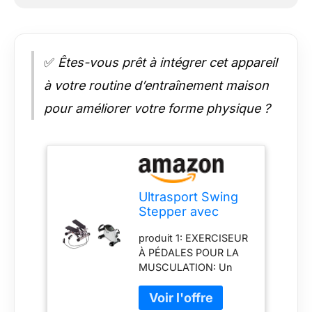
✅
Êtes-vous prêt à intégrer cet appareil
à votre routine d’entraînement maison
pour améliorer votre forme physique ?
Ultrasport Swing
Stepper avec
Bandes
produit 1: EXERCISEUR
élastiques/Stepper
À PÉDALES POUR LA
à Niveau de
MUSCULATION: Un
difficulté réglable
appareil idéal pour le
& Mini Vélo 100,
renforcement
entraîneur Bras et
musculaire et la perte