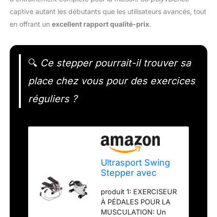
captive autant les débutants que les utilisateurs avancés, tout
en offrant un
excellent rapport qualité-prix
.
🔍
Ce stepper pourrait-il trouver sa
place chez vous pour des exercices
réguliers ?
Ultrasport Swing
Stepper avec
Bandes
produit 1: EXERCISEUR
élastiques/Stepper
À PÉDALES POUR LA
à Niveau de
MUSCULATION: Un
difficulté réglable