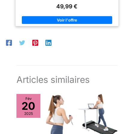
fond désagréable n'est
peut atteindre 120 kg. Il est
49,99 €
à craindre produit 2:
équipé de pédales
antidérapantes et de pieds
ÉCRAN LCD
réglables pour garantir un
MULTIFONCTIONNEL:
mouvement fluide et sûr.
Grâce à l'ordinateur
Garantie de qualité : nous
offrons une assistance
d'entraînement LCD,
technique professionnelle. Il
vous pouvez suivre vos
vous suffit de nous contacter et
nous répondrons à toutes vos
progrès quotidiens à
questions avec des solutions
tout moment en
satisfaisantes dans les 24
enregistrant des
heures.
données telles que le
temps, la distance, la
Articles similaires
vitesse, le pouls, le
nombre total de tours
et les calories produit 2:
SANGLES RÉGLABLES
Fév
20
ET ANTIDÉRAPANTES:
Pour s'adapter à taille
2025
de votre bras ou de
votre pied, il suffit de
quelques secondes
pour ajuster sangles