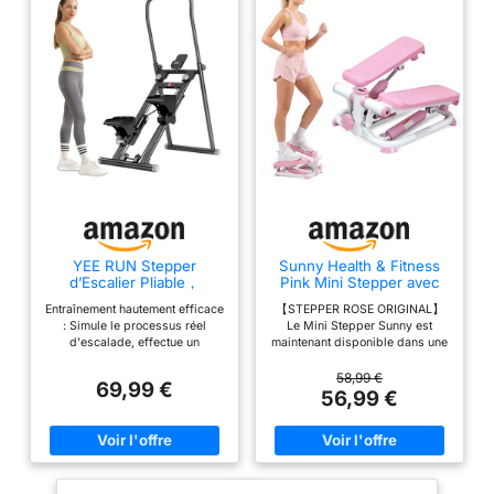
données telles que le
suivre facilement le
temps, la distance, la
temps d'entraînement,
vitesse, le pouls, le
le nombre de pas par
nombre total de tours
minute, le balayage et
et les calories produit 2:
les calories brûlées
SANGLES RÉGLABLES
produit 1:
ET ANTIDÉRAPANTES:
CONCEPTION
Pour s'adapter à taille
ROBUSTE: Grâce à ses
de votre bras ou de
matériaux métalliques
votre pied, il suffit de
robustes et à ses
quelques secondes
caractéristiques, le
YEE RUN Stepper
Sunny Health & Fitness
pour ajuster sangles
stepper Ultrasport est
d’Escalier Pliable，
Pink Mini Stepper avec
Stepper Fitness pour la
Meter et Hauteur
des pédales. Les pieds
l'un des meilleurs
Entraînement hautement efficace
【STEPPER ROSE ORIGINAL】
Maison，Guidon et
Réglable
antidérapants sur fond
appareils d'exercice du
: Simule le processus réel
Le Mini Stepper Sunny est
pédales réglables,Écran
d'escalade, effectue un
maintenant disponible dans une
vous permettent
marché. Pieds en
LCD,avec Support de
entraînement aérobie complet
élégante couleur rose !
téléphone,Charge 120KG
d'éviter rayures et de
plastique antidérapants
du corps, brûle efficacement
Atteignez vos objectifs cardio
58,99 €
69,99 €
ne pas glisser sur sol
assurent une meilleure
les graisses, améliore la
partout et à tout moment.
56,99 €
fonction cardiorespiratoire et
produit 2: RÉGLAGE
stabilité pendant
entraîne simultanément la taille,
MANUEL DE LA
l'entraînement produit
les hanches et les jambes.
Obtenez rapidement un effet
RÉSISTANCE: En
1: DISPOSITIF
amincissant et remodelez les
fonction de votre
COMPACT: Ce stepper
courbes de votre corps.