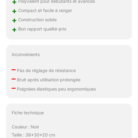
+
MANUEL DE LA
Polyvalent pour débutants et avancés
RÉSISTANCE: En
+
Compact et facile à ranger
fonction de votre
+
Construction solide
niveau de forme, il suffit
de tourner le bouton
+
Bon rapport qualité-prix
pour ajuster la
résistance. Idéal pour
différents groupes de
personnes pour des
Inconvénients
besoins d'entraînement
quotidiens
–
Pas de réglage de résistance
–
Bruit après utilisation prolongée
–
Poignées élastiques peu ergonomiques
Fiche technique
Couleur : Noir
Taille : 36*30*20 cm