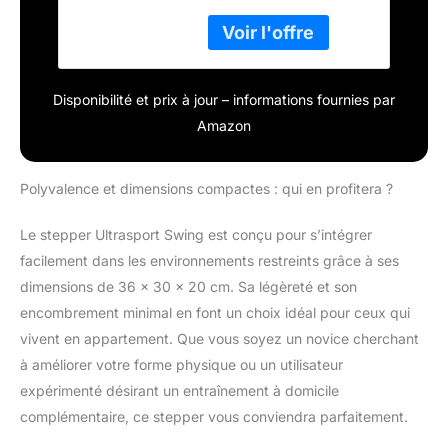
appareil idéal pour le
& Mini Vélo 100,
renforcement
entraîneur Bras et
musculaire et la perte
Jambes, vélo
rapide de graisse, en
d'exercice,
particulier pour les
entraîneur de
Disponibilité et prix à jour – informations fournies par
jambes, les hanches,
Mouvement
Amazon
les fesses et le haut du
corps. Il améliore
l'endurance et la santé
Polyvalence et dimensions compactes : qui en profitera ?
cardiovasculaire produit
1: ORDINATEUR DE
Le stepper Ultrasport Swing est conçu pour s’intégrer
FORMATION LCD: Ce
facilement dans les environnements restreints grâce à ses
stepper offre un
entraînement efficace,
dimensions de 36 x 30 x 20 cm. Sa légèreté et son
vous permettant de
encombrement minimal en font un choix idéal pour ceux qui
suivre facilement le
vivent en appartement. Que vous soyez un novice cherchant
temps d'entraînement,
à améliorer votre forme physique ou un utilisateur
le nombre de pas par
minute, le balayage et
expérimenté désirant un entraînement à domicile
les calories brûlées
complémentaire, ce stepper vous conviendra parfaitement.
produit 1: