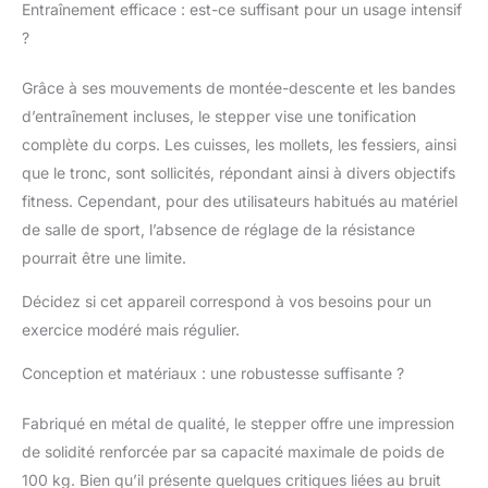
CONCEPTION
Entraînement efficace : est-ce suffisant pour un usage intensif
ROBUSTE: Grâce à ses
?
matériaux métalliques
robustes et à ses
Grâce à ses mouvements de montée-descente et les bandes
caractéristiques, le
d’entraînement incluses, le stepper vise une tonification
stepper Ultrasport est
l'un des meilleurs
complète du corps. Les cuisses, les mollets, les fessiers, ainsi
appareils d'exercice du
que le tronc, sont sollicités, répondant ainsi à divers objectifs
marché. Pieds en
fitness. Cependant, pour des utilisateurs habitués au matériel
plastique antidérapants
de salle de sport, l’absence de réglage de la résistance
assurent une meilleure
stabilité pendant
pourrait être une limite.
l'entraînement produit
1: DISPOSITIF
Décidez si cet appareil correspond à vos besoins pour un
COMPACT: Ce stepper
exercice modéré mais régulier.
a des dimensions de
40L x 43W x 23H cm,
Conception et matériaux : une robustesse suffisante ?
ce qui vous permet de
le ranger facilement
Fabriqué en métal de qualité, le stepper offre une impression
après l'exercice. Il peut
de solidité renforcée par sa capacité maximale de poids de
supporter jusqu'à 100
100 kg. Bien qu’il présente quelques critiques liées au bruit
kg. Vous pouvez régler