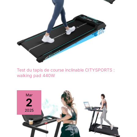
des pédales. Les pieds
antidérapants sur fond
vous permettent
d'éviter rayures et de
ne pas glisser sur sol
produit 2: RÉGLAGE
MANUEL DE LA
RÉSISTANCE: En
fonction de votre
niveau de forme, il suffit
Test du tapis de course inclinable CITYSPORTS :
de tourner le bouton
walking pad 440W
pour ajuster la
résistance. Idéal pour
différents groupes de
Mar
personnes pour des
2
besoins d'entraînement
quotidiens
2025