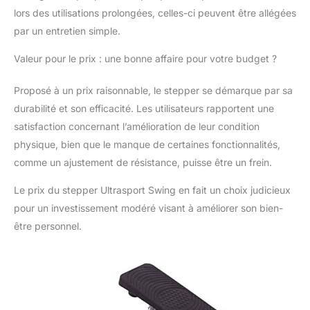
le niveau de résistance
lors des utilisations prolongées, celles-ci peuvent être allégées
en fonction de votre
par un entretien simple.
condition physique
produit 2: EXERCISEUR
Valeur pour le prix : une bonne affaire pour votre budget ?
COMPACT: Le vélo
d'appartement à
Proposé à un prix raisonnable, le stepper se démarque par sa
pédales Ultrasport vous
durabilité et son efficacité. Les utilisateurs rapportent une
permet de renforcer les
satisfaction concernant l’amélioration de leur condition
muscles de vos bras et
de vos jambes où que
physique, bien que le manque de certaines fonctionnalités,
vous soyez. Grâce au
comme un ajustement de résistance, puisse être un frein.
système
d'entraînement par
Le prix du stepper Ultrasport Swing en fait un choix judicieux
courroie, aucun bruit de
pour un investissement modéré visant à améliorer son bien-
fond désagréable n'est
être personnel.
à craindre produit 2:
ÉCRAN LCD
MULTIFONCTIONNEL:
Grâce à l'ordinateur
d'entraînement LCD,
vous pouvez suivre vos