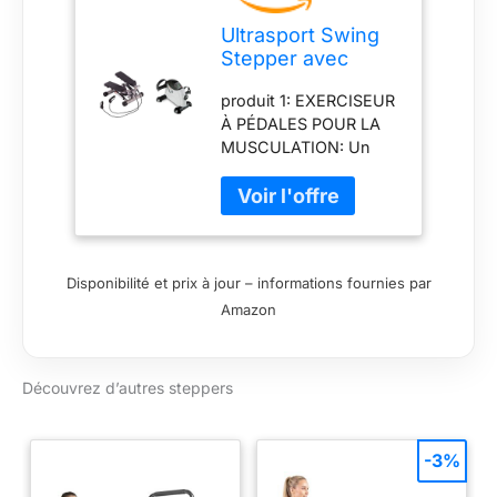
condition physique
produit 2: EXERCISEUR
Ultrasport Swing
COMPACT: Le vélo
Stepper avec
d'appartement à
Bandes
pédales Ultrasport vous
produit 1: EXERCISEUR
élastiques/Stepper
permet de renforcer les
À PÉDALES POUR LA
à Niveau de
muscles de vos bras et
MUSCULATION: Un
difficulté réglable
de vos jambes où que
appareil idéal pour le
& Mini Vélo 100,
vous soyez. Grâce au
renforcement
entraîneur Bras et
système
musculaire et la perte
Jambes, vélo
d'entraînement par
rapide de graisse, en
d'exercice,
courroie, aucun bruit de
particulier pour les
entraîneur de
Disponibilité et prix à jour – informations fournies par
fond désagréable n'est
jambes, les hanches,
Mouvement
à craindre produit 2:
Amazon
les fesses et le haut du
ÉCRAN LCD
corps. Il améliore
MULTIFONCTIONNEL:
l'endurance et la santé
Grâce à l'ordinateur
cardiovasculaire produit
Découvrez d’autres steppers
d'entraînement LCD,
1: ORDINATEUR DE
vous pouvez suivre vos
FORMATION LCD: Ce
progrès quotidiens à
stepper offre un
-3%
tout moment en
entraînement efficace,
enregistrant des
vous permettant de