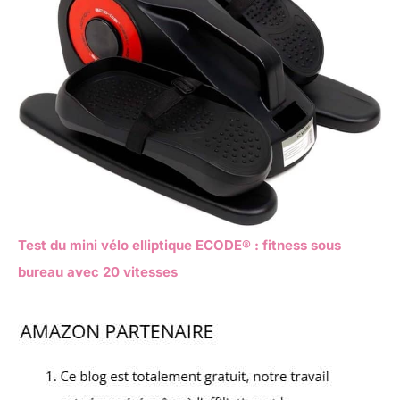
Test du mini vélo elliptique ECODE® : fitness sous
bureau avec 20 vitesses