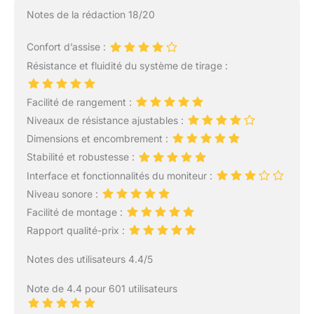
rigoureux et nous
NIVEAUX POUR TOUTES
Notes de la rédaction 18/20
sommes convaincus que
LES INTENSITÉS】Grâce
MERACH deviendra votre
à ses 16 niveaux de
Confort d’assise :
partenaire fitness de
résistance magnétique,
Résistance et fluidité du système de tirage :
confiance, vous aidant à
le rameur musculation
adopter un mode de vie
DMASUN vous offre une
plus sain. APP MERACH
grande flexibilité
Facilité de rangement :
exclusive pour un
d'entraînement. Ajustez
Niveaux de résistance ajustables :
entraînement intelligent:
facilement l’intensité de
Dimensions et encombrement :
Connectez-vous à
vos séances pour un
l'application MERACH via
Stabilité et robustesse :
travail musculaire
Bluetooth pour suivre en
complet ou des
Interface et fonctionnalités du moniteur :
temps réel vos données
exercices cardio, que
Niveau sonore :
d'aviron, votre
vous soyez débutant ou
Facilité de montage :
progression et les
sportif expérimenté. Le
calories brûlées, et créer
Rapport qualité-prix :
système magnétique
des programmes
assure une transition
Notes des utilisateurs 4.4/5
d'entraînement
fluide entre les niveaux,
personnalisés.
garantissant un
Note de 4.4 pour 601 utilisateurs
L'application propose
mouvement doux et
plus de 1 000 parcours et
silencieux. ✅【UN