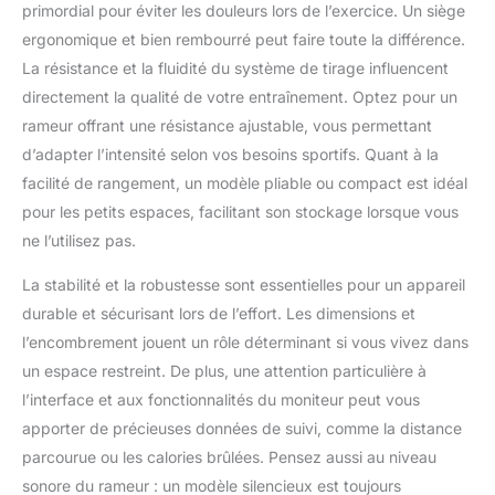
pendant l'aviron. La pédale antidérapante élargie soutient
primordial pour éviter les douleurs lors de l’exercice. Un siège
pouvez ainsi suivre vos
une longueur de 162 cm,
fermement chaque pas, et le coussin ergonomique et moelleux
progrès, vous fixer des
ergonomique et bien rembourré peut faire toute la différence.
ce rameur DMASUN est
vous assure un confort optimal même après une longue
objectifs et participer à des
pratique. Les rameurs Dripex peuvent être connectés à des
conçu pour accueillir des
programmes d'entraînement
La résistance et la fluidité du système de tirage influencent
applications comme Kinomap et FS. Ces technologies
interactifs pour augmenter votre
utilisateurs mesurant
intelligentes vous offrent des possibilités d'entraînement
directement la qualité de votre entraînement. Optez pour un
motivation et vos performances.
interactives directement chez vous. Suivez vos progrès en
jusqu'à 195 cm. Grâce
Vous pouvez placer votre
temps réel et améliorez votre expérience d'entraînement grâce
rameur offrant une résistance ajustable, vous permettant
smartphone et votre iPad dans
aux roues de transport
à des séances virtuelles interactives, des compétitions et des
le support pour profiter de
d’adapter l’intensité selon vos besoins sportifs. Quant à la
intégrées à l'avant, il se
défis personnalisés. Dripex s'engage à fournir à ses clients
vidéos ou de musique tout en
des services et des produits de la plus haute qualité. Nous
déplace facilement d'une
utilisant le rameur.
facilité de rangement, un modèle pliable ou compact est idéal
offrons une-garantie d'un an et une politique de retour
【Assemblage et rangement
pièce à l'autre sans
inconditionnelle. Si vous avez des questions, n'hésitez pas à
pour les petits espaces, facilitant son stockage lorsque vous
faciles】: Nous avons simplifié
nous contacter. Notre équipe dédiée au service clientèle est
effort. Lorsque vous
l'assemblage du rameur
ne l’utilisez pas.
toujours à votre disposition.
domestique ; la plupart des
avez terminé votre
utilisateurs peuvent facilement
entraînement, il se range
l'assembler en 20 minutes.
La stabilité et la robustesse sont essentielles pour un appareil
verticalement pour
Grâce à son faible
durable et sécurisant lors de l’effort. Les dimensions et
encombrement, le rameur
économiser de l'espace,
magnétique MOSUNY
l’encombrement jouent un rôle déterminant si vous vivez dans
se glissant aisément
économise 70 % d'espace de
rangement lorsqu'il est rangé à
dans un coin ou contre
un espace restreint. De plus, une attention particulière à
la verticale. Équipé de roulettes
un mur. Une solution
pour un déplacement sans
l’interface et aux fonctionnalités du moniteur peut vous
parfaite pour un
effort, vous pouvez facilement
apporter de précieuses données de suivi, comme la distance
l'installer dans votre espace
rangement pratique et
d'entraînement. 【Service sans
parcourue ou les calories brûlées. Pensez aussi au niveau
peu encombrant dans
souci】: Nous garantissons à
nos clients un remplacement
les espaces restreints.
sonore du rameur : un modèle silencieux est toujours
des composants pendant 12