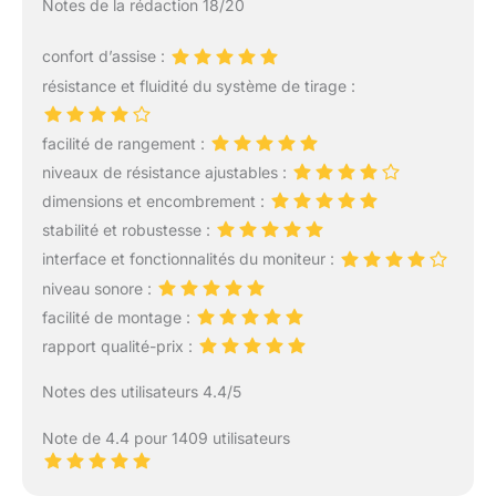
Notes de la rédaction 18/20
d'entraînement
160KG
supérieure, notre rameur
confort d’assise :
magnétique est une
solution robuste et
résistance et fluidité du système de tirage :
élégante pour les
séances de musculation
facilité de rangement :
à domicile. Avec
niveaux de résistance ajustables :
DMASUN, vous
bénéficiez de la
dimensions et encombrement :
durabilité, de la sécurité
stabilité et robustesse :
et d'un confort inégalé,
interface et fonctionnalités du moniteur :
vous permettant de
niveau sonore :
transformer votre maison
en un véritable espace
facilité de montage :
de sport.
rapport qualité-prix :
✅【CONNECTIVITÉ APP
POUR UNE EXPÉRIENCE
Notes des utilisateurs 4.4/5
IMMERSIVE】Ce rameur
est équipé de la
Note de 4.4 pour 1409 utilisateurs
fonctionnalité de
connexion à des