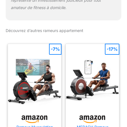
représente un investissement judicieux pour tout
NIVEAUX POUR TOUTES
amateur de fitness à domicile.
LES INTENSITÉS】Grâce
à ses 16 niveaux de
résistance magnétique,
le rameur musculation
Découvrez d’autres rameurs appartement
DMASUN vous offre une
grande flexibilité
d'entraînement. Ajustez
-7%
-17%
facilement l’intensité de
vos séances pour un
travail musculaire
complet ou des
exercices cardio, que
vous soyez débutant ou
sportif expérimenté. Le
système magnétique
assure une transition
fluide entre les niveaux,
garantissant un
mouvement doux et
silencieux. ✅【UN
Rameur Musculation
MERACH Rameur