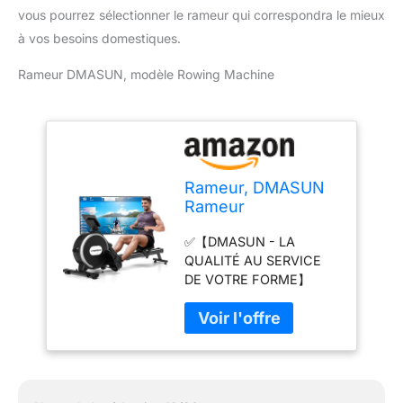
vous pourrez sélectionner le rameur qui correspondra le mieux
à vos besoins domestiques.
Rameur DMASUN, modèle Rowing Machine
Rameur, DMASUN
Rameur
Magnétique
✅【DMASUN - LA
D'appartement,
QUALITÉ AU SERVICE
Rowing Machine
DE VOTRE FORME】
Connecter APP
DMASUN est synonyme
avec Écran LCD, 16
d’innovation et de qualité
Niveaux de
dans le domaine des
Résistance, Mise à
équipements de fitness.
Niveau vers Deux
Conçu pour offrir une
Rails, Silencieux,
expérience
Capacité Maximale