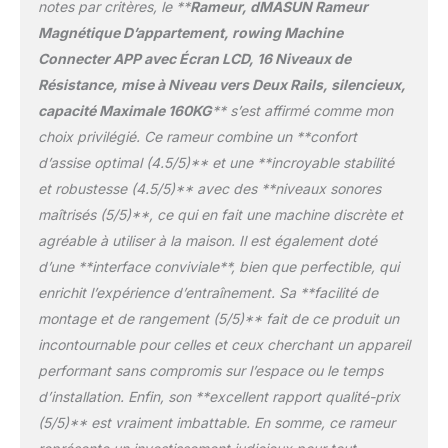
applications, compatible
engagement envers ses
notes par critères, le **
Rameur, dMASUN Rameur
avec des plateformes
clients, en offrant un
Magnétique D’appartement, rowing Machine
telles que Kinomap et
service client réactif et
Connecter APP avec Écran LCD, 16 Niveaux de
EXR. Vous pourrez ainsi
une garantie de 5 ans
Résistance, mise à Niveau vers Deux Rails, silencieux,
profiter de programmes
sur son rameur. Que
d'entraînement
vous ayez des questions
capacité Maximale 160KG
** s’est affirmé comme mon
interactifs et
ou besoin d’assistance,
choix privilégié. Ce rameur combine un **confort
personnalisés. Suivez
notre équipe est à votre
d’assise optimal (4.5/5)** et une **incroyable stabilité
vos progrès en temps
disposition pour vous
et robustesse (4.5/5)** avec des **niveaux sonores
réel, participez à des
offrir un soutien complet.
défis virtuels et ajustez
Faites confiance à
maîtrisés (5/5)**, ce qui en fait une machine discrète et
l’intensité de vos
DMASUN pour une
agréable à utiliser à la maison. Il est également doté
séances selon vos
expérience d’achat
d’une **interface conviviale**, bien que perfectible, qui
besoins. La connectivité
sécurisée et un
enrichit l’expérience d’entraînement. Sa **facilité de
rend chaque
équipement conçu pour
entraînement plus
durer.
montage et de rangement (5/5)** fait de ce produit un
motivant et vous aide à
incontournable pour celles et ceux cherchant un appareil
atteindre vos objectifs
performant sans compromis sur l’espace ou le temps
tout en améliorant vos
d’installation. Enfin, son **excellent rapport qualité-prix
performances.
✅【RÉSISTANCE
(5/5)** est vraiment imbattable. En somme, ce rameur
MAGNÉTIQUE À 16