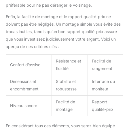
✅【INSTALLATION
mois. N'hésitez pas à nous
préférable pour ne pas déranger le voisinage.
RAPIDE ET UTILISATION
contacter pour toute question
concernant ce rameur !
SIMPLIFIÉE】Avec 75 %
Enfin, la facilité de montage et le rapport qualité-prix ne
CONTACTEZ-NOUS :
de ses composants
Connectez-vous à votre compte
doivent pas être négligés. Un montage simple vous évite des
Amazon > Retrouvez vos
préassemblés, le rameur
commandes > Cliquez sur le
tracas inutiles, tandis qu’un bon rapport qualité-prix assure
DMASUN est prêt à être
vendeur > Cliquez sur « Poser
utilisé en moins de 30
que vous investissez judicieusement votre argent. Voici un
une question ».
minutes. Son montage
aperçu de ces critères clés :
simple et intuitif vous
permet de commencer
Résistance et
Facilité de
votre entraînement
Confort d’assise
fluidité
rangement
rapidement. Grâce à un
manuel détaillé et des
outils inclus, tout
Dimensions et
Stabilité et
Interface du
utilisateur, même novice,
encombrement
robustesse
moniteur
peut l’assembler
facilement et sans
Facilité de
Rapport
difficulté. ✅【SERVICE
Niveau sonore
montage
qualité-prix
CLIENT ET GARANTIE
FIABLE】DMASUN se
distingue par son
En considérant tous ces éléments, vous serez bien équipé