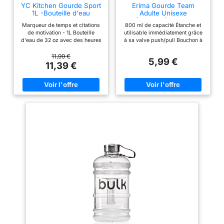
YC Kitchen Gourde Sport
Erima Gourde Team
1L -Bouteille d'eau
Adulte Unisexe
(7242201), Noir, 1
Marqueur de temps et citations
800 ml de capacité Étanche et
de motivation - 1L Bouteille
utilisable immédiatement grâce
d'eau de 32 oz avec des heures
à sa valve push/pull Bouchon à
à boire et des citations de
vis Plastique alimentaire et sans
motivation, elle est idéale pour
bisphénol A Facile à nettoyer
11,99 €
5,99 €
mesurer votre volume de la
11,39 €
consommation d'eau quotidien,
vous assurer de rester en
hydraté et vous motiver à boire
plus. Nos bouteilles d'eau vous
permettront de mieux atteindre
vos objectifs de fitness, y
compris le régime, la diète et de
la santé totale. Conception
étanche et fonctionnelle - Il
suffit de l'ouvrir avec une main
en cliquant sur le bouton. Le
couvercle rabattable est conçu
avec un verrou de sécurité, ce
qui le rend l'étanche à la
poussière et aux fuites. La
bouteille d'eau avec une paille
vous permet de boire plus
facilement. La bouche de
bouteilles est large ce que est
facile à insérer des glaçons et
également facile à laver.