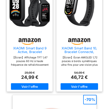
XIAOMI Smart Band 9
XIAOMI Smart Band 10,
Active, Bracelet
Bracelet Connecté,
Connecté, Noir
Autonomie 21 jours, noir
【Écran】Affichage TFT 1,47
【Écran】Écran AMOLED 1,72
pouces 60 Hz à haute
pouces à bords symétriques
fréquence de rafraîchissement
ultra-fins pour une vision plus
pour une visualisation fluide et
large et plus nette au quotidien.
agréable. 【Design】Poids
【Suivi santé】Analyse
29,99 €
54,99 €
ultra-léger 16,5 g et épaisseur
professionnelle du sommeil
24,99 €
46,72 €
9,99 mm. Vous la portez
avec propositions de
confortablement sans gêne
récupération personnalisées
toute la journée.
pour améliorer votre forme.
【Personnalisation】De
【Autonomie】Batterie à charge
nombreux bracelets colorés et
rapide offrant 21 jours
plus de 100 fonds d’écran pour
d’endurance et limite les
-70%
personnaliser l’apparence de
recharges répétitives.
votre montre. 【Suivi santé】
【Design】Différents cadres et
Surveillance complète du
bracelets en divers matériaux