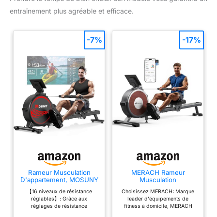
entraînement plus agréable et efficace.
-7%
-17%
Rameur Musculation
MERACH Rameur
D'appartement, MOSUNY
Musculation
16 Niveaux de Résistance
D'appartement, 16
【16 niveaux de résistance
Choisissez MERACH: Marque
Rameur Magnétique,
Niveaux de Résistance,
réglables】: Grâce aux
leader d'équipements de
Glissières doubles
Rameur Magnétique
réglages de résistance
fitness à domicile, MERACH
améliorées, Ultra
Silencieux avec APP
facilement ajustables du rameur
dessert plus de 10 000 000 de
silencieux, App-
Exclusive, Rails Doubles