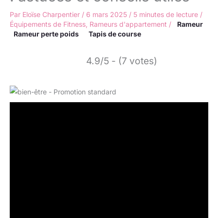
Par
Eloïse Charpentier
/
6 mars 2025
/
5 minutes de lecture
/
Équipements de Fitness
,
Rameurs d'appartement
/
Rameur
Rameur perte poids
Tapis de course
4.9/5 - (7 votes)