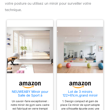
votre posture ou utilisez un miroir pour surveiller votre
technique.
NEUWEABY Miroir pour
Lot de 3 miroirs
Salle de Sport à
122x61cm,grand miroir
Domicile,144,5 x 60 cm -
pleine longueur en verre
Un savoir-faire exceptionnel :
1. Design compact et gain de
3 pièces Miroir Pleine
trempé à fixer au mur.
notre miroir de gym sans cadre
place Ce miroir de sport adopte
Longueur Yoga, Miroir
Convient pour la
est fabriqué en verre trempé
une silhouette épurée avec une