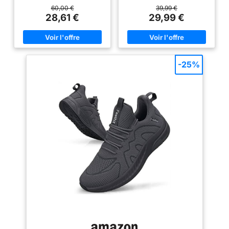
intermédiaire Cloudfoam. Poids
confortable, respirant et léger
60,00 €
39,99 €
: 304 g (pointure 42 2/3). Drop
pour garder vos pieds au sec
28,61 €
29,99 €
semelle intermédiaire : 10 mm
pendant l'exercice. 【 Intérieur
(talon 33 mm / avant-pied 23
confortable 】 : l'intérieur des
mm). Semelle extérieure
chaussures homme est fabriqué
Adiwear.
en textile et en coton respirant
hautement élastique. Amorti et
absorption des chocs accrus,
-25%
offrant un confort même en
position debout et en marchant
pendant une longue période.
【Antidérapant et antichoc】:
Ces chaussures de sport pour
hommes sont fabriquées en EVA
et en caoutchouc résistant.
L'EVA offre une absorption des
chocs, un amorti et un soutien
efficaces. La semelle extérieure
en caoutchouc est antidérapante
et résistante à l'usure. 【Glisser
sur & À lacets】: Les sneakers
homme avec doublure
synthétique élastique et douce
protègent votre talon arrière de
l'abrasion, ce qui est pratique à
mettre et à enlever. Les lacets
peuvent être facilement ajustés
pour mieux s'adapter à vos
pieds. 【Plusieurs