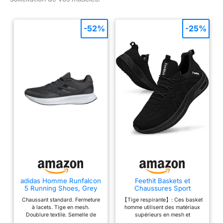
-52%
-25%
adidas Homme Runfalcon
Feethit Baskets et
5 Running Shoes, Grey
Chaussures Sport
Six/Core Black/Cloud
Homme Basquettes
Chaussant standard. Fermeture
【Tige respirante】: Ces basket
White, 39 1/3 EU
Tennis Course Noir 44
à lacets. Tige en mesh.
homme utilisent des matériaux
Doublure textile. Semelle de
supérieurs en mesh et
propreté OrthoLite. Semelle
synthétiques. Le tissu tricoté est