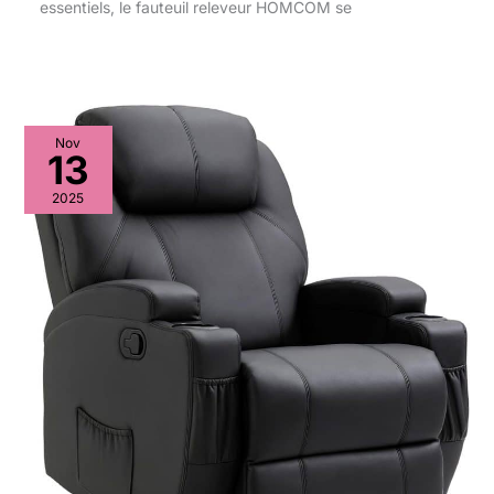
essentiels, le fauteuil releveur HOMCOM se
Nov
13
2025