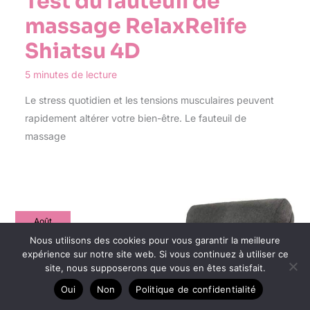
Test du fauteuil de
massage RelaxRelife
Shiatsu 4D
5 minutes de lecture
Le stress quotidien et les tensions musculaires peuvent
rapidement altérer votre bien-être. Le fauteuil de
massage
Août
13
Nous utilisons des cookies pour vous garantir la meilleure
expérience sur notre site web. Si vous continuez à utiliser ce
2025
site, nous supposerons que vous en êtes satisfait.
Oui
Non
Politique de confidentialité