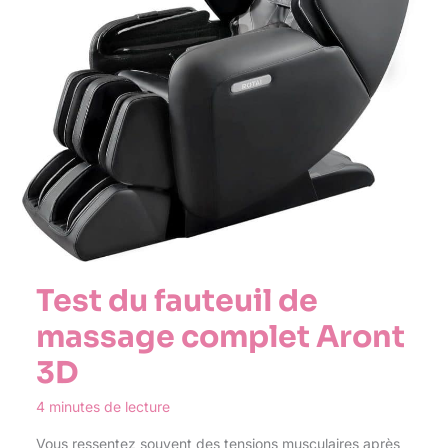
Test du fauteuil de
massage complet Aront
3D
4 minutes de lecture
Vous ressentez souvent des tensions musculaires après