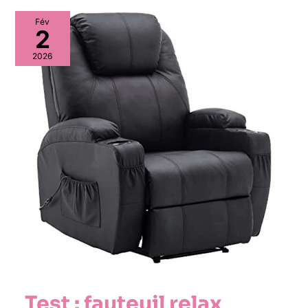
Fév
2
2026
Test : fauteuil relax