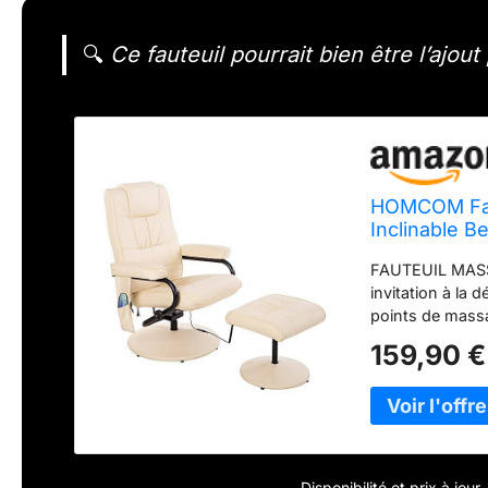
🔍
Ce fauteuil pourrait bien être l’ajout
HOMCOM Faut
Inclinable B
FAUTEUIL MASSA
invitation à la
points de massa
dos, du postérie
159,90 €
2 dans le repo
dossier réglab
structure en ac
synthétique PU 
humide - Une po
télécommande 
Disponibilité et prix à jou