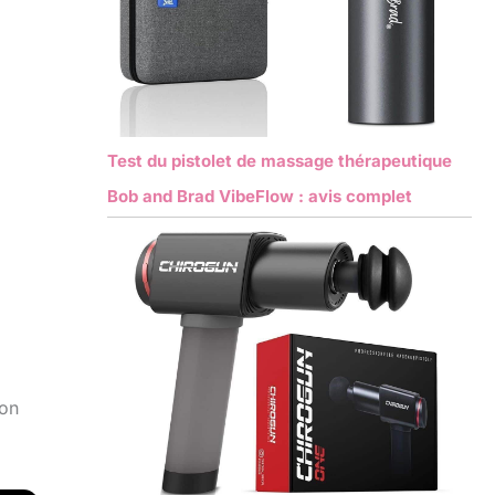
Test du pistolet de massage thérapeutique
Bob and Brad VibeFlow : avis complet
on