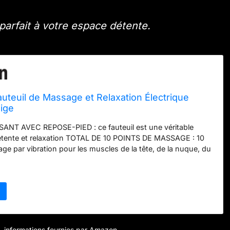
 parfait à votre espace détente.
euil de Massage et Relaxation Électrique
eige
NT AVEC REPOSE-PIED : ce fauteuil est une véritable
 détente et relaxation TOTAL DE 10 POINTS DE MASSAGE : 10
ge par vibration pour les muscles de la tête, de la nuque, du
ur et des mollets (6 points dans le dossier, 2 dans l'assise et
se-pieds) DOSSIER INCLINABLE RÉGLABLE : inclinaisons du
le jusqu'à 145° CONCEPTION, FABRICATION DE QUALITÉ :
ier solide pour une robutesse optimale - Revêtement
agréable au toucher et facile à nettoyer avec un chiffon
chette de rangement latérale incluse pour ranger la
GRAND CONFORT : épais garnissage mousse haute densité
r – informations fournies par Amazon