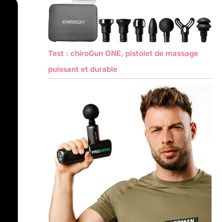
Test : chiroGun ONE, pistolet de massage
puissant et durable