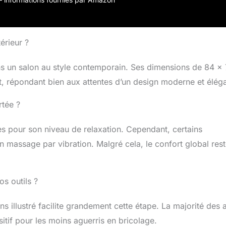
ssise, du dossier et des accoudoirs - Fauteuil pivotant à
s antidérapants
érieur ?
dans un salon au style contemporain. Ses dimensions de 84 x
 répondant bien aux attentes d’un design moderne et éléga
rtée ?
es pour son niveau de relaxation. Cependant, certains
on massage par vibration. Malgré cela, le confort global res
s outils ?
s illustré facilite grandement cette étape. La majorité des 
sitif pour les moins aguerris en bricolage.