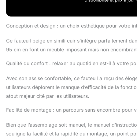
au niveau de l'a
360°, piètement
Conception et design : un choix esthétique pour votre int
Ce fauteuil beige en simili cuir s’intègre parfaitement 
95 cm en font un meuble imposant mais non encombrant,
Qualité du confort : relaxer au quotidien est-il à votre po
Avec son assise confortable, ce fauteuil a reçu des élog
utilisateurs déplorent le manque d’efficacité de la foncti
atout majeur cité par les utilisateurs.
Facilité de montage : un parcours sans encombre pour vo
Bien que l’assemblage soit manuel, le manuel d’instruction
souligne la facilité et la rapidité du montage, un point po