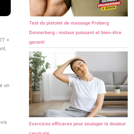
Test du pistolet de massage Proberg
Donnerberg : moteur puissant et bien-être
 77 x
garanti
nt.
te un
avis
Exercices efficaces pour soulager la douleur
cervicale