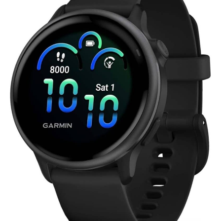
Android 6.0+ et iOS 9.0+, cette
montre connectée s'intègre
parfaitement à tous les
smartphones modernes. Elle
regorge d'outils pratiques :
assistant vocal, calculatrice,
chronomètre, météo, lampe de
poche et même des jeux
éducatifs pour stimuler l'esprit.
Disponible en plusieurs coloris,
c'est l'idée cadeau parfaite
pour toutes les occasions :
Noël, anniversaires, fête des
mères ou des pères, Pâques et
Saint-Valentin. Son interface
intuitive et ses fonctions de
sécurité (trouver mon téléphone,
rappel sédentaire) la rendent
accessible aux jeunes comme
aux seniors. ✅[Expertise de 10
Ans & Garantie à Vie]
Investissez dans la qualité avec
un leader de l'industrie fort de
10 ans d'expérience. En tant que
fabricant disposant de sa
propre usine et d'un
département R&D indépendant,
nous mettons en œuvre des
mesures de contrôle qualité
extrêmement rigoureuses. Notre