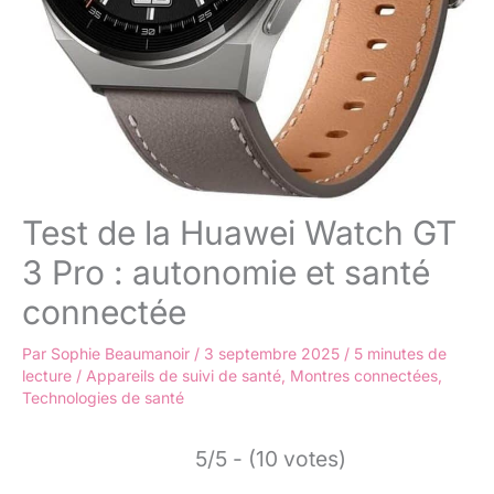
Test de la Huawei Watch GT
3 Pro : autonomie et santé
connectée
Par
Sophie Beaumanoir
/
3 septembre 2025
/
5 minutes de
lecture
/
Appareils de suivi de santé
,
Montres connectées
,
Technologies de santé
5/5 - (10 votes)