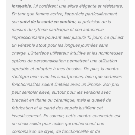
plongée en temps réel,
inrayable
, lui conférant une allure élégante et résistante.
notamment la vitesse, la
En tant que femme active, j’apprécie particulièrement
profondeur et la durée
des plongées Plus de
son
suivi de la santé en continu
, la précision de la
100 modes
mesure du rythme cardiaque et son autonomie
d'entraînement : Avec
impressionnante pouvant aller jusqu’à 15 jours, ce qui est
plus de 100 types
un véritable atout pour les longues journées sans
d'entraînement au choix,
telles que la course à
charge. L’interface utilisateur intuitive et les nombreuses
pied, le cyclisme,
options de personnalisation permettent une utilisation
l'escalade, la natation en
agréable et adaptée à mes besoins. De plus, la montre
salle, le ski, etc., vous
s’intègre bien avec les smartphones, bien que certaines
pouvez prendre la route
ou tracer un nouveau
fonctionnalités soient limitées avec un iPhone. Son prix
chemin, d'une simple
peut sembler élevé, surtout pour les versions avec
pression sur l'écran La
bracelet en titane ou céramique, mais la qualité de
HUAWEI WATCH GT 3
fabrication et la clarté des appels justifient cet
Pro a amené la gestion
de la santé cardiaque à
investissement. En somme, cette montre connectée est
un nouveau niveau et
un choix solide pour celles qui recherchent une
prend en charge une
combinaison de style, de fonctionnalité et de
multitude de