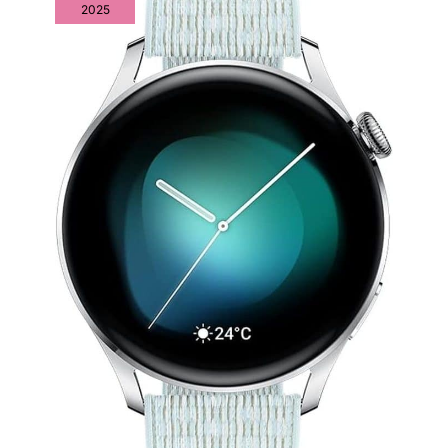
une sécurité proactive. Ces mesures précises aident à
2025
parcours précisément. Suivez
comprendre l'impact de vos activités sur votre forme. Note : Ce
en temps réel vos pas, distance
produit n'est pas un dispositif médical ; les données sont
et calories. Point fort : partagez
fournies à titre indicatif pour le suivi du fitness et du bien-être
vos données avec Apple Health,
général, visant une gestion simplifiée de votre capital santé au
Google Fit pour un suivi
quotidien. ✅[Sommeil, Stress & Suivi du Cycle Féminin]
centralisé de vos performances.
Optimisez votre repos avec une analyse détaillée des phases
C'est l'outil idéal pour analyser
de sommeil : profond, léger, REM (mouvements oculaires
chaque session via l'application
rapides) et moments d'éveil. Cette montre femme connectée
dédiée, qui transforme vos
innove également avec un enregistrement de l'humeur (Positif,
efforts en graphiques clairs.
Calme, Négatif) et du niveau de stress (Relaxé, Normal,
Que vous soyez athlète ou
Moyen, Élevé). Ces indicateurs, couplés au suivi du cycle
amateur, cette montre
menstruel, offrent une vision globale de votre état physique et
intelligente booste votre
émotionnel. Profitez d'exercices de respiration guidés pour
motivation pour une amélioration
retrouver la sérénité. Cette montre intelligente vous aide à
constante. ✅[Santé 24/7 :
reprendre le contrôle sur votre santé au quotidien avec une
Capteur Optique Haute
précision et une discrétion totales. ✅[Batterie 500mAh &
Performance] Priorisez votre
Étanchéité 1ATM Robuste] Dites adieu à l'anxiété avec notre
bien-être avec notre capteur
batterie de 500mAh : 30 jours en veille, 3-7 jours en usage
optique avancé de nouvelle
intensif, 7 à 15 jours en usage moyen (charge rapide en 1h).
génération. Cette montre
Certifiée 1ATM(étanchéité jusqu'à 10 mètres), cette smartwatch
connectée femme et homme
est idéale pour le lavage des mains, la pluie, la douche et la
assure un suivi continu 24h/24
natation. Attention : évitez le contact avec l'eau chaude, la
de votre fréquence cardiaque et
vapeur, l'eau de mer ou les produits chimiques (savon, gel
du taux d'oxygène dans le sang
douche). Son bracelet en TPU premium garantit un confort
(SpO2). Le système émet une
supérieur pour un port prolongé. Sa robustesse en fait le
alerte automatique en cas
partenaire de confiance de cette montre sport, du bureau aux
d'anomalie du rythme
activités nautiques, sans jamais vous laisser tomber au
cardiaque, offrant une sécurité
quotidien. ✅[Compatibilité Universelle & Cadeau Idéal pour
proactive. Ces mesures
Tous] Entièrement compatible avec Android 6.0+ et iOS 9.0+,
précises aident à comprendre