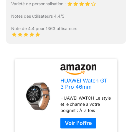
Variété de personnalisation :
Notes des utilisateurs 4.4/5
Note de 4.4 pour 1363 utilisateurs
HUAWEI Watch GT
3 Pro 46mm
Montres
HUAWEI WATCH Le style
Connectées avec
et le charme à votre
ECG,Suivi de la
poignet : À la fois
santé en continu,
sportive et
Jusqu'à 14 Jours
professionnelle, cette
d'autonomie,
montre arbore des lignes
Charge sans