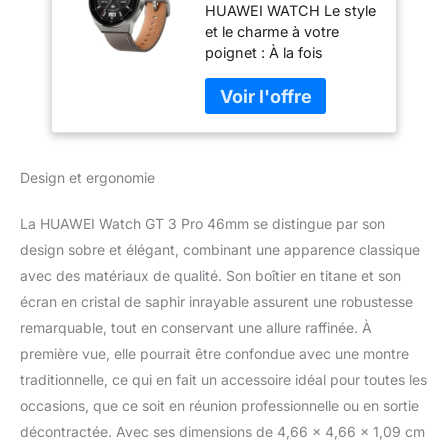
HUAWEI WATCH Le style
Connectées avec
et le charme à votre
ECG,Suivi de la
poignet : À la fois
santé en continu,
sportive et
Jusqu'à 14 Jours
professionnelle, cette
d'autonomie,
montre arbore des lignes
Charge sans
et des contours nets qui
Fil,/GPS/Bluetooth
vous permettront
5.2/Charge sans
Design et ergonomie
d'afficher votre sens du
Fil/Compatible avec
style, en toute
iOS et Android
décontraction Découvrez
La HUAWEI Watch GT 3 Pro 46mm se distingue par son
de nouvelles merveilles
design sobre et élégant, combinant une apparence classique
sous-marines : Certifiée
avec des matériaux de qualité. Son boîtier en titane et son
IP68 et 5 ATM pour sa
écran en cristal de saphir inrayable assurent une robustesse
résistance à l'eau, la
HUAWEI WATCH GT 3
remarquable, tout en conservant une allure raffinée. À
Pro a résisté à 200
première vue, elle pourrait être confondue avec une montre
cycles de pression d'eau
traditionnelle, ce qui en fait un accessoire idéal pour toutes les
et vous permet de
occasions, que ce soit en réunion professionnelle ou en sortie
plonger jusqu'à 30
mètres de profondeur.
décontractée. Avec ses dimensions de 4,66 x 4,66 x 1,09 cm