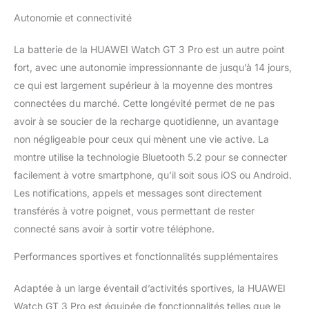
HUAWEI WATCH GT 3
Autonomie et connectivité
Pro a amené la gestion
de la santé cardiaque à
La batterie de la HUAWEI Watch GT 3 Pro est un autre point
un nouveau niveau et
fort, avec une autonomie impressionnante de jusqu’à 14 jours,
prend en charge une
multitude de
ce qui est largement supérieur à la moyenne des montres
fonctionnalités
connectées du marché. Cette longévité permet de ne pas
intelligentes, y compris la
avoir à se soucier de la recharge quotidienne, un avantage
fréquence cardiaque, la
non négligeable pour ceux qui mènent une vie active. La
SpO2, le sommeil et la
montre utilise la technologie Bluetooth 5.2 pour se connecter
surveillance du stress,
afin que vous puissiez
facilement à votre smartphone, qu’il soit sous iOS ou Android.
rester proactif et informé
Les notifications, appels et messages sont directement
de votre santé"
transférés à votre poignet, vous permettant de rester
connecté sans avoir à sortir votre téléphone.
Performances sportives et fonctionnalités supplémentaires
Adaptée à un large éventail d’activités sportives, la HUAWEI
Watch GT 3 Pro est équipée de fonctionnalités telles que le