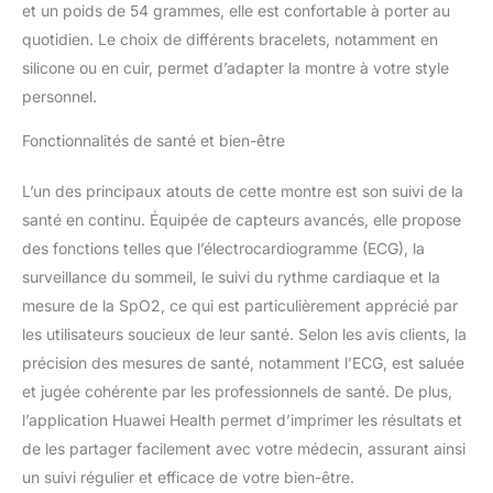
Elle est le compagnon
et un poids de 54 grammes, elle est confortable à porter au
idéal de toutes vos
quotidien. Le choix de différents bracelets, notamment en
aventures sous-marines
silicone ou en cuir, permet d’adapter la montre à votre style
Plongez dans des eaux
personnel.
plus sûres : La montre
affiche les données de
Fonctionnalités de santé et bien-être
plongée en temps réel,
notamment la vitesse, la
profondeur et la durée
L’un des principaux atouts de cette montre est son suivi de la
des plongées Plus de
santé en continu. Équipée de capteurs avancés, elle propose
100 modes
des fonctions telles que l’électrocardiogramme (ECG), la
d'entraînement : Avec
surveillance du sommeil, le suivi du rythme cardiaque et la
plus de 100 types
d'entraînement au choix,
mesure de la SpO2, ce qui est particulièrement apprécié par
telles que la course à
les utilisateurs soucieux de leur santé. Selon les avis clients, la
pied, le cyclisme,
précision des mesures de santé, notamment l’ECG, est saluée
l'escalade, la natation en
et jugée cohérente par les professionnels de santé. De plus,
salle, le ski, etc., vous
l’application Huawei Health permet d’imprimer les résultats et
pouvez prendre la route
ou tracer un nouveau
de les partager facilement avec votre médecin, assurant ainsi
chemin, d'une simple
un suivi régulier et efficace de votre bien-être.
pression sur l'écran La