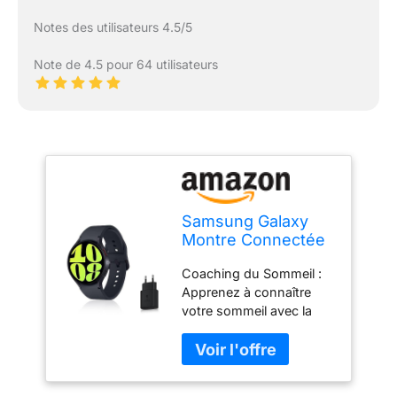
Notes des utilisateurs 4.5/5
Note de 4.5 pour 64 utilisateurs
Samsung Galaxy
Montre Connectée
Watch6 avec
Coaching du Sommeil :
Chargeur, Suivi de
Apprenez à connaître
Santé, Suivi Sportif,
votre sommeil avec la
Bluetooth, 44mm,
Samsung Galaxy
Noir, Exclusivité
Watch6. Son traqueur
Amazon Version FR
optimisé vous donne un
suivi détaillé de vos