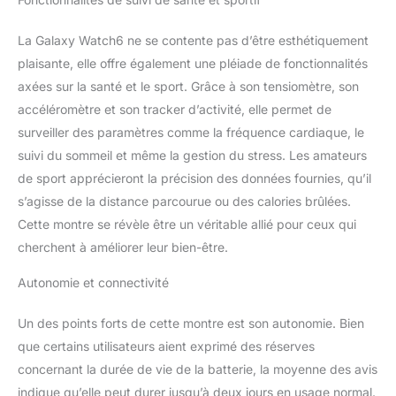
cardiaque depuis votre
poignet et recevez des
alertes en cas
La Galaxy Watch6 ne se contente pas d’être esthétiquement
d’anomalies⁷ ¹⁸ ¹⁹ Un
plaisante, elle offre également une pléiade de fonctionnalités
écran agrandi : Faites
axées sur la santé et le sport. Grâce à son tensiomètre, son
glisser et défiler sur le
accéléromètre et son tracker d’activité, elle permet de
plus grand écran jamais
conçu¹ ²
surveiller des paramètres comme la fréquence cardiaque, le
Personnalisation des
suivi du sommeil et même la gestion du stress. Les amateurs
interfaces en un clic :
de sport apprécieront la précision des données fournies, qu’il
Choisissez parmi un
s’agisse de la distance parcourue ou des calories brûlées.
large éventail d'options
et personnalisez le
Cette montre se révèle être un véritable allié pour ceux qui
cadran de votre montre
cherchent à améliorer leur bien-être.
avec des designs
uniques, des interfaces
Autonomie et connectivité
personnalisées et des
photos L’écosystème
Un des points forts de cette montre est son autonomie. Bien
Galaxy : Étendez votre
que certains utilisateurs aient exprimé des réserves
expérience Galaxy et
concernant la durée de vie de la batterie, la moyenne des avis
tirez le meilleur parti de
votre montre Samsung.
indique qu’elle peut durer jusqu’à deux jours en usage normal.