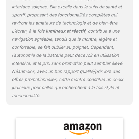
plus grand écran jamais
interface soignée. Elle excelle dans le suivi de santé et
conçu¹ ²
Personnalisation des
sportif, proposant des fonctionnalités complètes qui
interfaces en un clic :
raviront les amateurs de technologie et de bien-être.
Choisissez parmi un
L’écran, à la fois
lumineux et réactif
, contribue à une
large éventail d'options
navigation agréable, tandis que la montre, légère et
et personnalisez le
cadran de votre montre
confortable, se fait oublier au poignet. Cependant,
avec des designs
l’autonomie de la batterie peut décevoir en utilisation
uniques, des interfaces
intensive, et le prix sans promotion peut sembler élevé.
personnalisées et des
Néanmoins, avec un bon rapport qualité/prix lors des
photos L’écosystème
Galaxy : Étendez votre
offres promotionnelles, cette montre constitue un choix
expérience Galaxy et
judicieux pour celles qui recherchent à la fois style et
tirez le meilleur parti de
fonctionnalité.
votre montre Samsung.
Profitez d’une interaction
encore plus fluide avec
les autres produits
Galaxy pour une
productivité optimisée