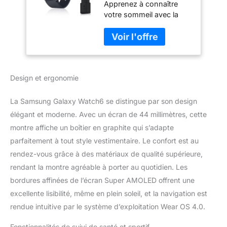
Apprenez à connaître
Santé, Suivi Sportif,
votre sommeil avec la
Bluetooth, 44mm,
Samsung Galaxy
Noir, Exclusivité
Watch6. Son traqueur
Amazon Version FR
optimisé vous donne un
suivi détaillé de vos
phases de sommeil pour
Design et ergonomie
des habitudes plus
saines ⁹ ¹⁰ ¹¹ ¹² ¹³ ¹⁴ ¹⁵
Composition corporelle :
La Samsung Galaxy Watch6 se distingue par son design
Prenez soin de vous et
élégant et moderne. Avec un écran de 44 millimètres, cette
suivez vos indications
montre affiche un boîtier en graphite qui s’adapte
corporelles grâce au
parfaitement à tout style vestimentaire. Le confort est au
capteur Samsung
BioActive intégré.
rendez-vous grâce à des matériaux de qualité supérieure,
Adoptez un parcours de
rendant la montre agréable à porter au quotidien. Les
remise en forme détaillé
bordures affinées de l’écran Super AMOLED offrent une
et personnalisé²⁴ ²⁵ ²⁶
excellente lisibilité, même en plein soleil, et la navigation est
Suivi du rythme
cardiaque : Surveillez
rendue intuitive par le système d’exploitation Wear OS 4.0.
votre fréquence
Fonctionnalités de suivi de santé et sportif