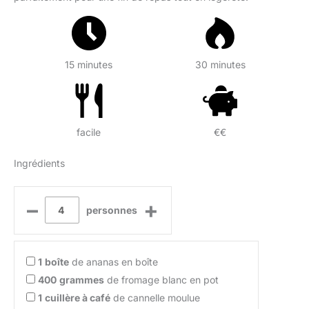
15 minutes
30 minutes
facile
€€
Ingrédients
–
+
personnes
1
boîte
de ananas en boîte
400
grammes
de fromage blanc en pot
1
cuillère à café
de cannelle moulue