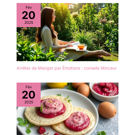
for Balanced Pressure: Le
et augmentent
noyau en acier inoxydable
Fév
l'efficacité. Rendez votre
20
intégré rend ce pinceau
confusion lisse.
cuisine silicone
2025
Badigeonner le boeuf de
parfaitement assemblé,
sauce? Huile d'arachide
garantissant que la tête ne
ou de noix de coco sur
se détache jamais. Son
des rouleaux de levure?
design monobloc permet
Oui, nos pinceaux de
une meilleure répartition de
cuisson en silicone sont
la pression, facilitant le
prêts. Design monobloc
contrôle et l'application
amélioré : la tête de
Arrêter de Manger par Émotions : conseils Minceur
uniforme des huiles ou
brosse du gril ne
sauces Facile à nettoyer et
tombera jamais ou ne se
rincer rapidement: Le
détachera jamais de la
Fév
matériau en silicone
20
poignée lorsque vous les
empêche l'accumulation
brossez et les nettoyez.
d'huile et est compatible
2025
Il n'héberge pas de
avec le lave-vaisselle,
bactéries et est moins
garantissant un nettoyage
sujet aux taches. Vous
sans effort. Il suffit de le
ne serez jamais en colère
suspendre pour le sécher –
contre la nourriture. La
il reste propre et sec