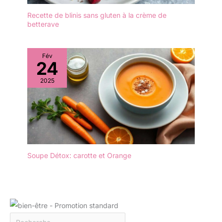
Recette de blinis sans gluten à la crème de
betterave
Fév
24
2025
Soupe Détox: carotte et Orange