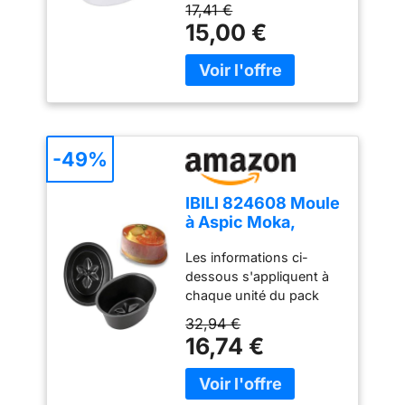
Sachet de 150 produits
Contenance 90 ml,
17,41 €
86 x 66 x 34 mm,
15,00 €
Recyclable
-49%
IBILI 824608 Moule
à Aspic Moka,
Acier, Noir, 8cm
Les informations ci-
(Lot de 6)
dessous s'appliquent à
chaque unité du pack
Moule à aspic Couleur
32,94 €
du produit: Noir 2 ans de
16,74 €
garantie pour une
utilisation correcte IBILI