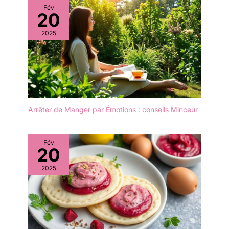
Fév
20
2025
Arrêter de Manger par Émotions : conseils Minceur
Fév
20
2025