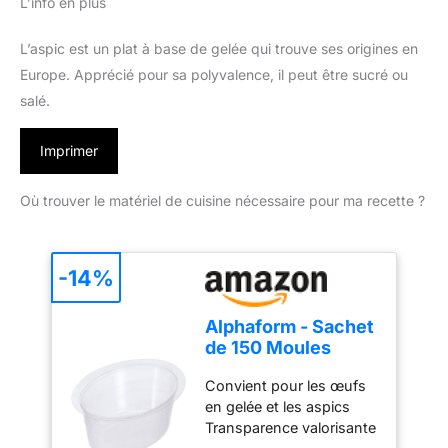
L’info en plus
L’aspic est un plat à base de gelée qui trouve ses origines en
Europe. Apprécié pour sa polyvalence, il peut être sucré ou
salé.
Imprimer
Où trouver le matériel de cuisine nécessaire pour ma recette ?
-14%
Alphaform - Sachet
de 150 Moules
Traiteur pour Œuf
Convient pour les œufs
en Gelée,
en gelée et les aspics
Polystyrène,
Transparence valorisante
Transparent,