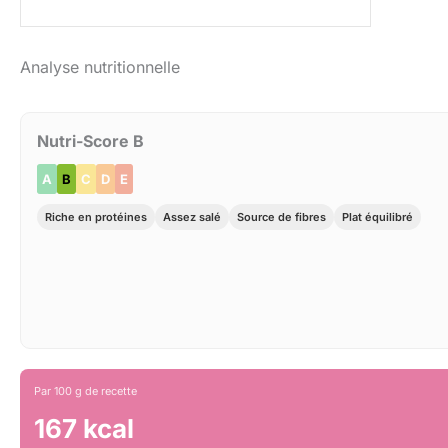
Analyse nutritionnelle
Nutri-Score B
A
B
C
D
E
Riche en protéines
Assez salé
Source de fibres
Plat équilibré
Par 100 g de recette
167 kcal