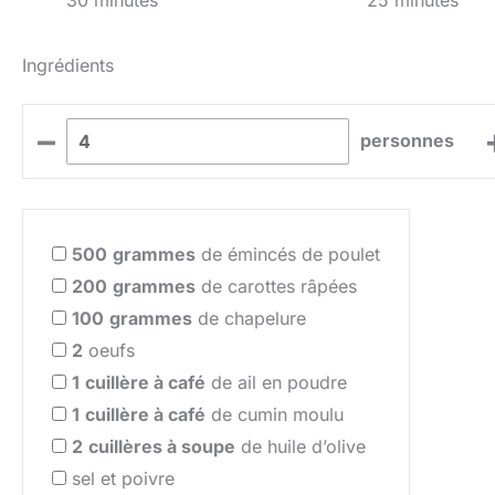
30 minutes
25 minutes
Ingrédients
–
personnes
500
grammes
de émincés de poulet
200
grammes
de carottes râpées
100
grammes
de chapelure
2
oeufs
1
cuillère à café
de ail en poudre
1
cuillère à café
de cumin moulu
2
cuillères à soupe
de huile d’olive
sel et poivre