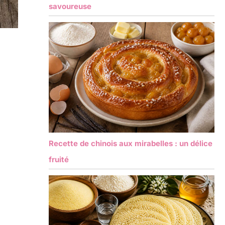
savoureuse
Recette de chinois aux mirabelles : un délice
fruité