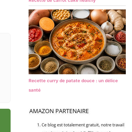
Recette de carrot cake healthy
Recette curry de patate douce : un délice
santé