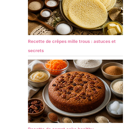
Recette de crêpes mille trous : astuces et
secrets