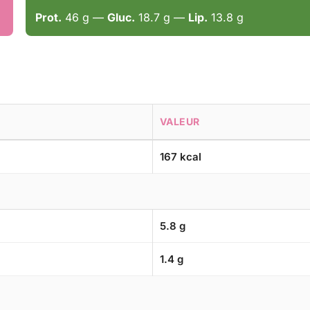
Prot.
46 g —
Gluc.
18.7 g —
Lip.
13.8 g
VALEUR
167 kcal
5.8 g
1.4 g