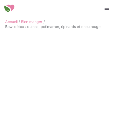
Aller
Rechercher
au
contenu
Accueil
Bien manger
Bowl détox : quinoa, potimarron, épinards et chou rouge