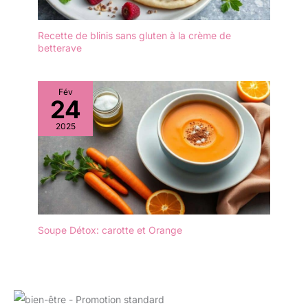
les cuillères jetables en
débarrassage rapides,
bois sont pressées à
propres et sûrs pour un
chaud, elles peuvent se
Recette de blinis sans gluten à la crème de
service fluide lors de
déformer si elles sont
betterave
grands événements &
laissées dans le liquide
festivals. Contact
pendant une longue
alimentaire conforme.
période. Notez donc qu'il
Fév
24
ne faut pas laisser les
cuillères dans la soupe,
2025
le miel ou d'autres
liquides pendant
longtemps.
Soupe Détox: carotte et Orange