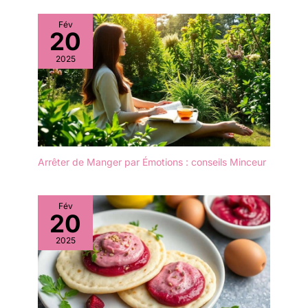
événements d’entreprise.
morceau ou désordre
Dimensions & solidité –
lorsqu'il est jeté pendant
Fév
Couteau / fourchette /
20
la coupe de nourriture.
cuillère : 16 cm. Cuillère à
Pratique: facile à
2025
café : 14 cm. Épaisseur
ramasser, peut être
confortable, bonne prise
utilisé pour des dîners
en main, résistants aux
multi-personnes, des
plats chauds et froids
fêtes, des mariages de
(salades, desserts, BBQ,
camping, également
street-food). Polyvalents
pratique à transporter
– Parfaits pour pique-
dans la boîte au déjeuner
niques, jardins, camping,
Arrêter de Manger par Émotions : conseils Minceur
au travail ou à l'école.
école & bureau, buffets
Cuillères, fourchettes et
et vaisselle jetable
couteaux: Avec notre
(assiettes
Fév
ensemble de couverts
20
carton/bagasse).
jetables en bois, vous
S’accordent avec
pouvez profiter de la
2025
assiettes, bols et
commodité et de la
plateaux à usage unique.
facilité des couverts
Pratiques & hygiéniques
jetables sans nuire à
– Couverts jetables :
l'environnement. Toutes
dressage et