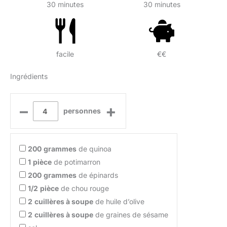
30 minutes
30 minutes
facile
€€
Ingrédients
–
+
personnes
200
grammes
de quinoa
1
pièce
de potimarron
200
grammes
de épinards
1/2
pièce
de chou rouge
2
cuillères à soupe
de huile d’olive
2
cuillères à soupe
de graines de sésame