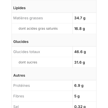
Lipides
Matières grasses
34.7 g
dont acides gras saturés
16.8 g
Glucides
Glucides totaux
46.6 g
dont sucres
31.6 g
Autres
Protéines
6.9 g
Fibres
5 g
Sel
0.32 g