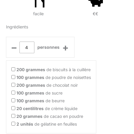
facile
€€
Ingrédients
–
+
personnes
200
grammes
de biscuits à la cuillère
100
grammes
de poudre de noisettes
200
grammes
de chocolat noir
100
grammes
de sucre
100
grammes
de beurre
20
centilitres
de crème liquide
20
grammes
de cacao en poudre
2
unités
de gélatine en feuilles