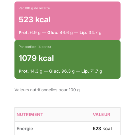
Par 100 g de recette
523 kcal
Prot.
6.9 g —
Gluc.
46.6 g —
Lip.
34.7 g
Par portion (4 parts)
1079 kcal
Prot.
14.3 g —
Gluc.
96.3 g —
Lip.
71.7 g
Valeurs nutritionnelles pour 100 g
NUTRIMENT
VALEUR
Énergie
523 kcal