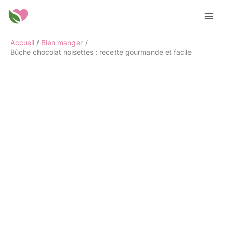
Aller
Rechercher
au
contenu
Accueil
Bien manger
Bûche chocolat noisettes : recette gourmande et facile