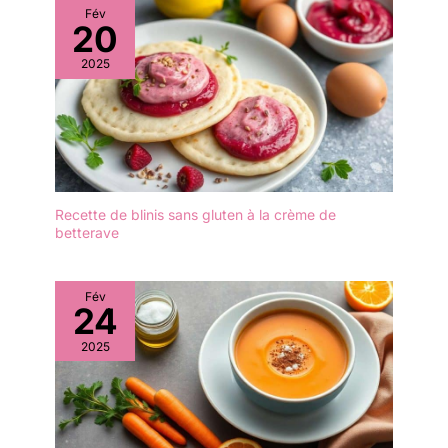
assiettes sont à la fois
Fév
séché afin de le garder
20
robustes et durables.
au sec. ✔[Remarque
Conçues pour résister
importante] : si vous
2025
aux exigences de tout
rencontrez des
événement, elles offrent
difficultés, n'hésitez pas
une option de
à nous contacter. Nous
restauration fiable et sûre
vous répondrons dans
sans compromettre
les 24 heures.
l'élégance. Réutilisables &
Lavables: Ces assiettes
Recette de blinis sans gluten à la crème de
sont conçues pour la
betterave
commodité et la
durabilité. Elles sont
lavables au lave-
Fév
vaisselle, ce qui facilite le
24
nettoyage, mais il est
2025
recommandé de les laver
à la main pour préserver
le joli bord doré. Leur
réutilisabilité en fait un
choix économique et