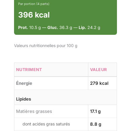
Par portion (4 parts)
396 kcal
Prot.
10.5 g —
Gluc.
36.3 g —
Lip.
24.2 g
Valeurs nutritionnelles pour 100 g
NUTRIMENT
VALEUR
Énergie
279 kcal
Lipides
Matières grasses
17.1 g
dont acides gras saturés
8.8 g