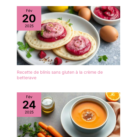
produits chimiques
ajoutés, nos planches en
Fév
20
bambou sont
complètement sûres
2025
pour préparer et
présenter les aliments.
FACILE À NETTOYER -
Le bambou est
naturellement non
poreux et n'absorbe ni
les liquides ni les odeurs.
Recette de blinis sans gluten à la crème de
Il est facile à nettoyer en
betterave
le rinçant à l'eau tiède
savonneuse et n'est pas
adapté au lave-vaisselle.
Fév
24
2025