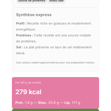
Source de protéines
Assez salé
Synthèse express
Profil :
Recette riche en graisses et modérément
énergétique.
Protéines :
Cette recette est une source notable
de protéines.
Sel :
Le plat présente un taux de sel relativement
élevé.
Ces valeurs restent approximatives pour une préparation maison.
Par 100 g de recette
279 kcal
Prot.
7.4 g —
Gluc.
25.6 g —
Lip.
17.1 g