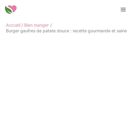
Aller
Rechercher
au
contenu
Accueil
Bien manger
Burger gaufres de patate douce : recette gourmande et saine