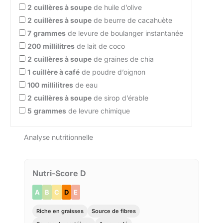
2
cuillères à soupe
de huile d’olive
2
cuillères à soupe
de beurre de cacahuète
7
grammes
de levure de boulanger instantanée
200
millilitres
de lait de coco
2
cuillères à soupe
de graines de chia
1
cuillère à café
de poudre d’oignon
100
millilitres
de eau
2
cuillères à soupe
de sirop d’érable
5
grammes
de levure chimique
Analyse nutritionnelle
Nutri-Score D
A
B
C
D
E
Riche en graisses
Source de fibres