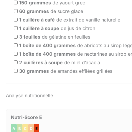
150
grammes
de yaourt grec
60
grammes
de sucre glace
1
cuillère à café
de extrait de vanille naturelle
1
cuillère à soupe
de jus de citron
3
feuilles
de gélatine en feuilles
1
boîte de 400 grammes
de abricots au sirop lég
1
boîte de 400 grammes
de nectarines au sirop e
2
cuillères à soupe
de miel d’acacia
30
grammes
de amandes effilées grillées
Analyse nutritionnelle
Nutri-Score E
A
B
C
D
E