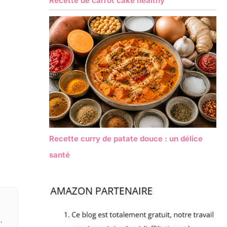
Recette de carrot cake healthy
Recette curry de patate douce : un délice
santé
,