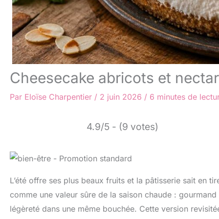
Cheesecake abricots et nectar
Par
Eloïse Charpentier
/
2 juin 2026
/
6 minutes de lectu
4.9/5 - (9 votes)
L’été offre ses plus beaux fruits et la pâtisserie sait en tir
comme une valeur sûre de la saison chaude : gourmand sans
légèreté dans une même bouchée. Cette version revisité