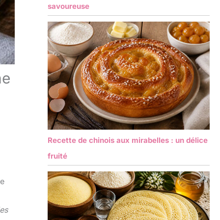
savoureuse
ne
Recette de chinois aux mirabelles : un délice
fruité
e
des