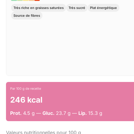
Très riche en graisses saturées
Très sucré
Plat énergétique
Source de fibres
Par 100 g de recette
246 kcal
Prot.
4.5 g —
Gluc.
23.7 g —
Lip.
15.3 g
Valeurs nutritionnelles pour 100 g