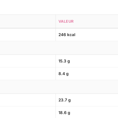
VALEUR
246 kcal
15.3 g
8.4 g
23.7 g
18.6 g