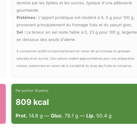
dominé par les lipides et les sucres, typique d'une pâtisserie
gourmande.
Protéines :
L'apport protéique est modéré à 4, 5 g pour 100 g,
provenant principalement du fromage frais et du yaourt grec.
Sel :
La teneur en sel reste faible à 0, 23 g pour 100 g, largeme
en dessous des seuils d'alerte.
À consommer plutôt occasionnellement en raison de sa richesse en graisses
saturées et en sucres. Ces valeurs restent approximatives pour une préparation
maison, notamment en raison de la variabilité du sirop des fruits en conserve.
Par portion (4 parts)
809 kcal
Prot.
14.8 g —
Gluc.
78.1 g —
Lip.
50.4 g