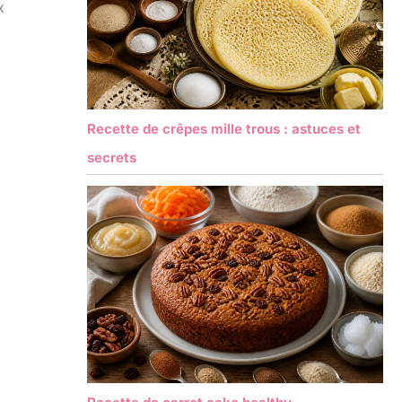
x
Recette de crêpes mille trous : astuces et
secrets