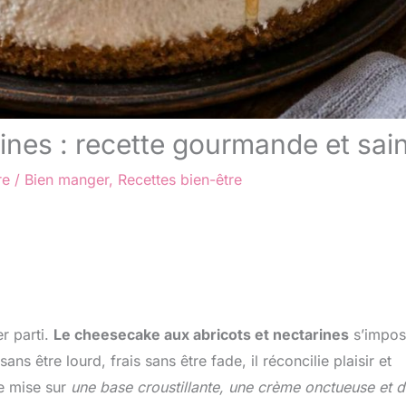
ines : recette gourmande et sai
re
/
Bien manger
,
Recettes bien-être
er parti.
Le cheesecake aux abricots et nectarines
s’impos
 être lourd, frais sans être fade, il réconcilie plaisir et
e mise sur
une base croustillante, une crème onctueuse et 