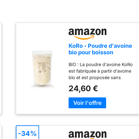
KoRo - Poudre d'avoine
bio pour boisson
d'avoine 1 kg - Vegan -
BIO : La poudre d'avoine KoRo
Préparation facile et
est fabriquée à partir d'avoine
rapide - Qualité bio
bio et est proposée sans
fioritures ni compromis. VEGAN
24,60 €
: Cette boisson à l'avoine
maison est entièrement vegan,
idéale pour les régimes vegan.
POLYVALENT : Dans un café,
un shake ou tout simplement
nature : la poudre instantanée
s'incorpore à une boisson en
-34%
un rien de temps, partout où il y