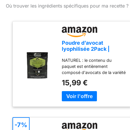
Où trouver les ingrédients spécifiques pour ma recette ?
Poudre d’avocat
lyophilisée 2Pack |
Avocats Hass du
NATUREL : le contenu du
Mexique
paquet est entièrement
composé d'avocats de la variété
Hass déshydratés, sans
15,99 €
additifs. PORTABLE : servez la
portion souhaitée à tout
moment et n'importe où, et
conservez le reste dans
l'emballage refermable.
PRATIQUE : ajoutez de l'eau,
mélangez et c'est prêt !
-7%
Préparez du guacamole en