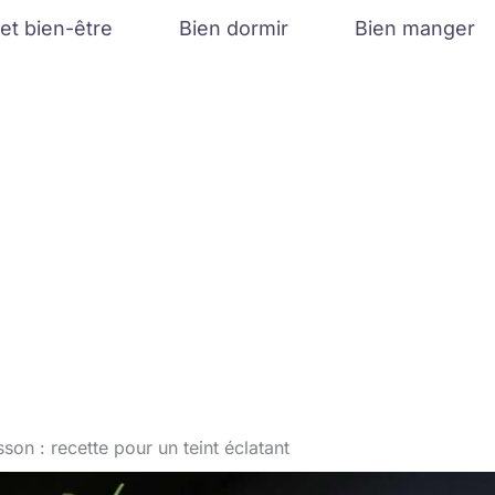
et bien-être
Bien dormir
Bien manger
on : recette pour un teint éclatant