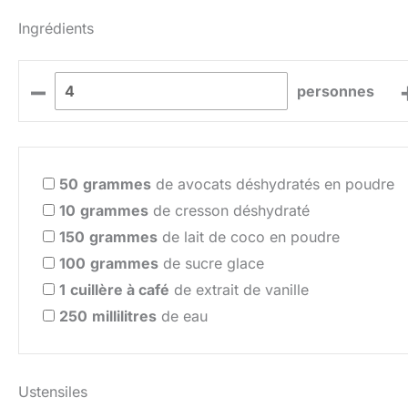
Ingrédients
–
personnes
50
grammes
de avocats déshydratés en poudre
10
grammes
de cresson déshydraté
150
grammes
de lait de coco en poudre
100
grammes
de sucre glace
1
cuillère à café
de extrait de vanille
250
millilitres
de eau
Ustensiles