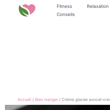
Aller
Fitness
Relaxation 
au
Conseils
contenu
Accueil
Bien manger
Crème glacée avocat-cress