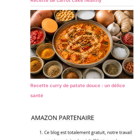
Recette de carrot cake healthy
Recette curry de patate douce : un délice
santé