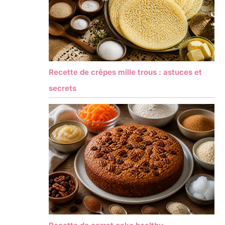
Recette de crêpes mille trous : astuces et
secrets