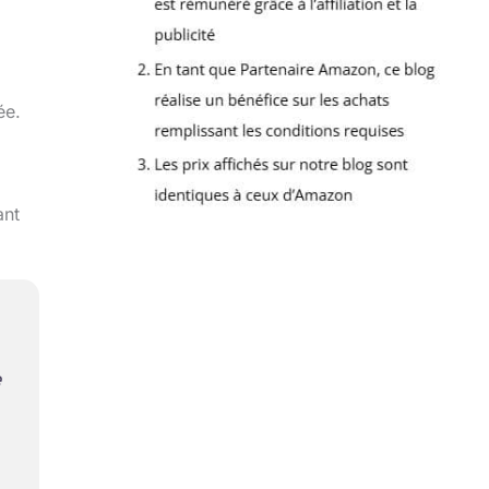
ée.
ant
e