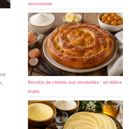
savoureuse
int
Recette de chinois aux mirabelles : un délice
r,
fruité