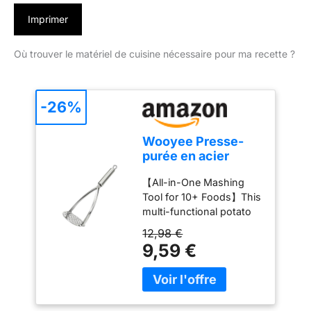
Imprimer
Où trouver le matériel de cuisine nécessaire pour ma recette ?
-26%
Wooyee Presse-
purée en acier
inoxydable pour
【All-in-One Mashing
faire efficacement
Tool for 10+ Foods】This
de la purée de
multi-functional potato
pommes de terre,
masher handles all your
écraseur de
12,98 €
mashing and ricing
pommes de terre
9,59 €
needs—perfect for soft
robuste avec
cooked ingredients like
poignées robustes
potatoes, yams, turnips,
durables, pain à la
parsnips, pumpkin,
banane, salade