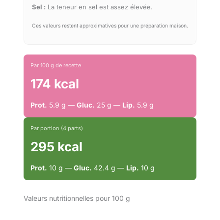
Sel :
La teneur en sel est assez élevée.
Ces valeurs restent approximatives pour une préparation maison.
Par 100 g de recette
174 kcal
Prot.
5.9 g —
Gluc.
25 g —
Lip.
5.9 g
Par portion (4 parts)
295 kcal
Prot.
10 g —
Gluc.
42.4 g —
Lip.
10 g
Valeurs nutritionnelles pour 100 g