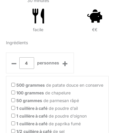
30 minutes
facile
€€
Ingrédients
–
+
personnes
500
grammes
de patate douce en conserve
100
grammes
de chapelure
50
grammes
de parmesan râpé
1
cuillère à café
de poudre d’ail
1
cuillère à café
de poudre d’oignon
1
cuillère à café
de paprika fumé
1/2
cuillère à café
de sel