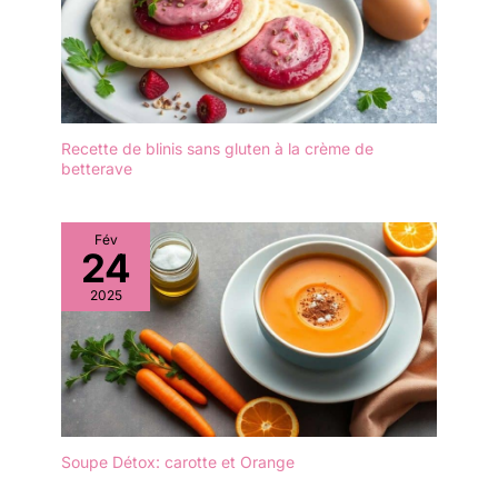
sirops, des vinaigrettes,
des collations ou
d'autres plats délicieux.
Recette de blinis sans gluten à la crème de
betterave
Fév
24
2025
Soupe Détox: carotte et Orange