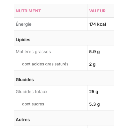
NUTRIMENT
VALEUR
Énergie
174 kcal
Lipides
Matières grasses
5.9 g
dont acides gras saturés
2 g
Glucides
Glucides totaux
25 g
dont sucres
5.3 g
Autres