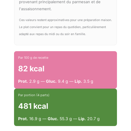
provenant principalement du parmesan et de
l'assaisonnement.
Ces valeurs restent approximatives pour une préparation maison.
Le plat convient pour un repas du quotidien, particulièrement
adapté aux repas du midi ou du soir en famille.
Par 100 g de recette
82 kcal
Prot.
2.9 g —
Gluc.
9.4 g —
Lip.
3.5 g
Par portion (4 parts)
481 kcal
Prot.
16.9 g —
Gluc.
55.3 g —
Lip.
20.7 g