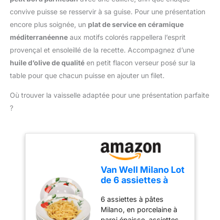
couvercles à légumes
légères et faciles à utiliser,
d’espace inutile
multifonctionnels
et conservent leur aspect
convive puisse se resservir à sa guise. Pour une présentation
peuvent être utilisés
neuf. Les pinces en
encore plus soignée, un
plat de service en céramique
comme bac à légumes
silicone pour friteuse à air
méditerranéenne
aux motifs colorés rappellera l’esprit
pour conserver les
sont finement travaillées ;
provençal et ensoleillé de la recette. Accompagnez d’une
aliments, les mettre au
les parties en nylon sont
réfrigérateur pour les
huile d’olive de qualité
en petit flacon verseur posé sur la
solidement scellées (elles
congeler ou au micro-
ne se déforment pas
table pour que chacun puisse en ajouter un filet.
ondes pour les
facilement) et les bords
réchauffer, ou comme
épais et lisses
Où trouver la vaisselle adaptée pour une présentation parfaite
boîte de rangement pour
préviennent les blessures
?
ranger les couteaux,
aux mains. [Accessoire
libérer de l'espace sur le
pour friteuse à air très
plan de travail et garder
résistant] Ces pince air
votre cuisine bien
fryer alimentaires en
organisée. Lavable au
nylon sont fabriquées en
Lave-Vaisselle - Il suffit
nylon durable et résistant
Van Well Milano Lot
d'appuyer sur le
à la chaleur, idéal pour
de 6 assiettes à
couvercle pour hacher
vos ustensiles de cuisine
pâtes/nouilles avec
les légumes et les fruits
antiadhésifs. Dites adieu
6 assiettes à pâtes
impression motif I
en 3 secondes. Le
aux bords tranchants et
Milano, en porcelaine à
Ø 27 cm I Assiette
poussoir de sécurité
aux rayures. Les parties
paroi épaisse, assiettes