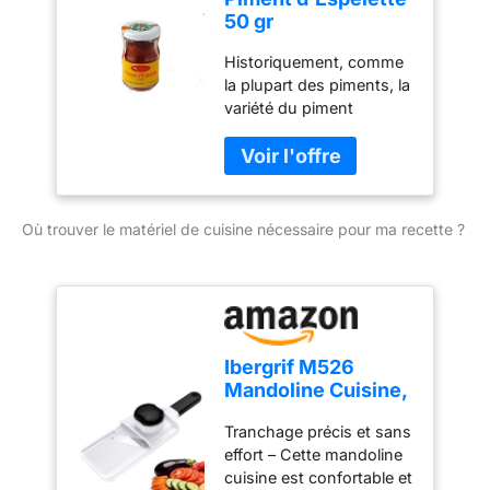
richesse aromatique.
50 gr
Polyvalent en cuisine :
Parfait pour assaisonner
Historiquement, comme
viandes, poissons,
la plupart des piments, la
légumes, œufs, sauces,
variété du piment
marinades, grillades et
d’Espelette provient
spécialités basques.
d’Amérique du Sud. Elle
n’a été importée au Pays
basque qu’au 16ème
siècle, d’abord comme
Où trouver le matériel de cuisine nécessaire pour ma recette ?
plante médicinale, puis
pour conserver les
viandes et enfin comme
alternative au poivre Se
marie à merveille avec
avec vos salades,
Ibergrif M526
sauces ou légumes d’été
Mandoline Cuisine,
tandis que son côté
Coupe Légumes
sucré appellera le
Tranchage précis et sans
Réglable 1–4 mm
chocolat.
effort – Cette mandoline
cuisine est confortable et