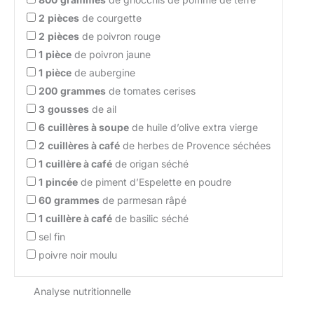
2
pièces
de courgette
2
pièces
de poivron rouge
1
pièce
de poivron jaune
1
pièce
de aubergine
200
grammes
de tomates cerises
3
gousses
de ail
6
cuillères à soupe
de huile d’olive extra vierge
2
cuillères à café
de herbes de Provence séchées
1
cuillère à café
de origan séché
1
pincée
de piment d’Espelette en poudre
60
grammes
de parmesan râpé
1
cuillère à café
de basilic séché
sel fin
poivre noir moulu
Analyse nutritionnelle