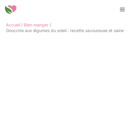
Aller
Rechercher
au
contenu
Accueil
Bien manger
Gnocchis aux légumes du soleil : recette savoureuse et saine