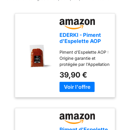
EDERKI - Piment
d'Espelette AOP
250g
Piment d'Espelette AOP :
Origine garantie et
protégée par l'Appellation
d'Origine Protégée
39,90 €
(AOP), cultivé et
transformé au Pays
Basque selon un savoir-
faire traditionnel. 100 %
origine France : Récolté à
maturité, séché
naturellement puis
finement moulu pour
préserver toute sa
Piment d'Espelette