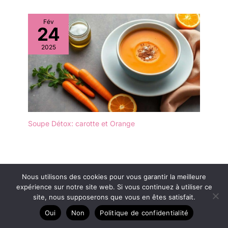
: Olietta n’est pas
design moderne, votre
seulement une bouteille
bouteille d’huile de table
Fév
pour l’huile, il s’agit aussi
24
fera fureur aussi bien
d’un contenant
dans votre cuisine que
2025
polyvalent pour le
sur votre table.
vinaigre ou tout autre
liquide. Idéale pour
l'assaisonnement des
salades ou la cuisson,
cette carafe d’huile et de
vinaigre est un outil
indispensable pour
Soupe Détox: carotte et Orange
tou·te·s les passionné·e·s
de cuisine. Nettoyage
facile et rapide : La
bouteille pour huile
Olietta est réutilisable et
Nous utilisons des cookies pour vous garantir la meilleure
lavable au lave-vaisselle,
expérience sur notre site web. Si vous continuez à utiliser ce
site, nous supposerons que vous en êtes satisfait.
garantissant un
nettoyage sans effort.
Oui
Non
Politique de confidentialité
Grâce à son design