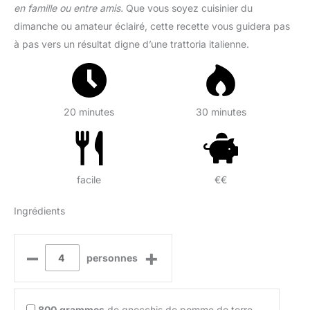
en famille ou entre amis.
Que vous soyez cuisinier du
dimanche ou amateur éclairé, cette recette vous guidera pas
à pas vers un résultat digne d’une trattoria italienne.
20 minutes
30 minutes
facile
€€
Ingrédients
–
+
personnes
800
grammes
de gnocchis de pomme de terre