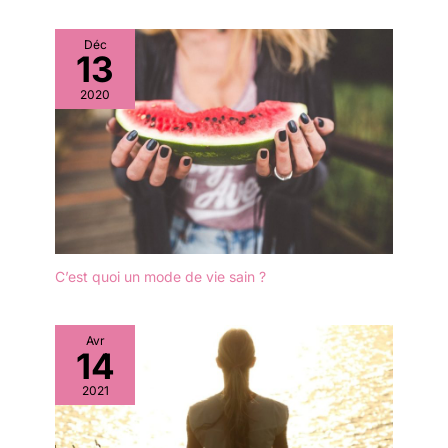
Déc
13
2020
C’est quoi un mode de vie sain ?
Avr
14
2021