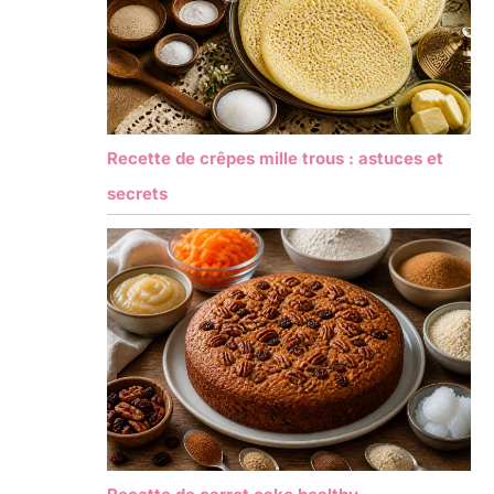
Recette de crêpes mille trous : astuces et
secrets