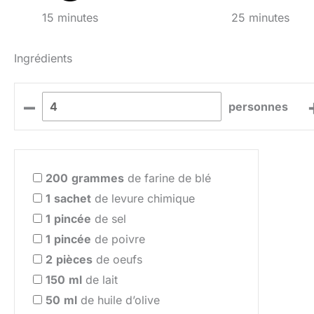
15 minutes
25 minutes
Ingrédients
–
personnes
200
grammes
de farine de blé
1
sachet
de levure chimique
1
pincée
de sel
1
pincée
de poivre
2
pièces
de oeufs
150
ml
de lait
50
ml
de huile d’olive