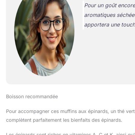
Pour un goût encore
aromatiques séchées 
apportera une touch
Boisson recommandée
Pour accompagner ces muffins aux épinards, un thé vert g
complètent parfaitement les bienfaits des épinards.
Les épinards sont riches en vitamines A, C et K, ainsi q