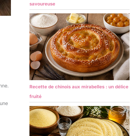
savoureuse
nne.
Recette de chinois aux mirabelles : un délice
fruité
 une