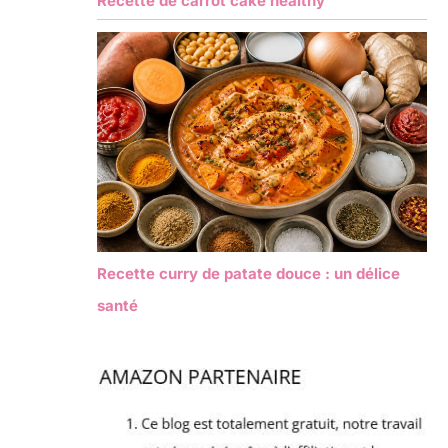
Recette de carrot cake healthy
Recette curry de patate douce : un délice
santé