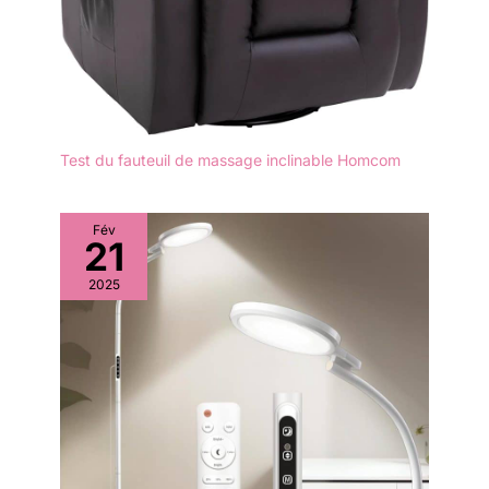
Test du fauteuil de massage inclinable Homcom
Fév
21
2025