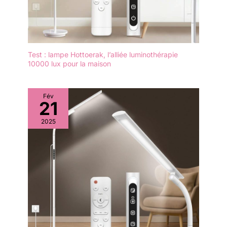
Test : lampe Hottoerak, l’alliée luminothérapie
10000 lux pour la maison
Fév
21
2025