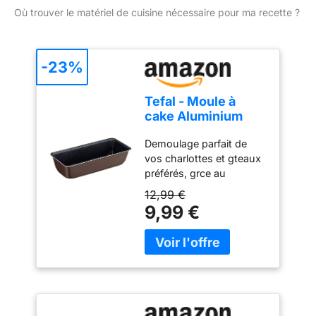
Où trouver le matériel de cuisine nécessaire pour ma recette ?
-23%
Tefal - Moule à
cake Aluminium
Recyclé
Demoulage parfait de
Antiadhésif
vos charlottes et gteaux
Chocolat - 28 cm
préférés, grce au
revêtement antiadhésif
12,99 €
exclusif de ce moule
9,99 €
Haute resistance et
durabilite : Ce moule à
gteau est fabriqué en
aluminium 100 pourcent
recyclé, 2 fois plus
résistant que l'aluminium
classique Des resultats