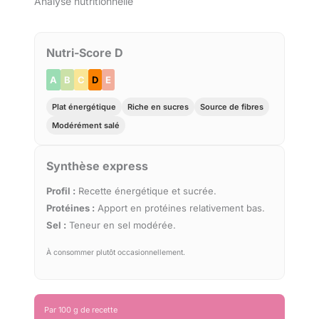
Analyse nutritionnelle
Nutri-Score D
A
B
C
D
E
Plat énergétique
Riche en sucres
Source de fibres
Modérément salé
Synthèse express
Profil :
Recette énergétique et sucrée.
Protéines :
Apport en protéines relativement bas.
Sel :
Teneur en sel modérée.
À consommer plutôt occasionnellement.
Par 100 g de recette