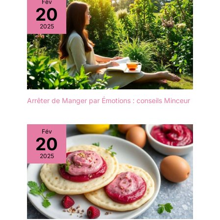
Fév
9in x 6in. BAMBOU
20
DURABLE - Les planches
2025
à découper sont
fabriquées à partir de
bambou naturel et
durable. Le bambou
pousse rapidement, ne
nécessite pas d'engrais
et se régénère tout seul,
ce qui en fait une culture
Arrêter de Manger par Émotions : conseils Minceur
très écologique. Sans
produits chimiques
ajoutés, nos planches en
Fév
20
bambou sont
complètement sûres
2025
pour préparer et
présenter les aliments.
FACILE À NETTOYER -
Le bambou est
naturellement non
poreux et n'absorbe ni