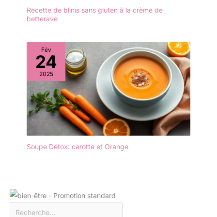
les liquides ni les odeurs.
Recette de blinis sans gluten à la crème de
Il est facile à nettoyer en
betterave
le rinçant à l'eau tiède
savonneuse et n'est pas
adapté au lave-vaisselle.
Fév
24
2025
Soupe Détox: carotte et Orange