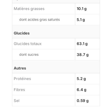
Matières grasses
10.1 g
dont acides gras saturés
5.1 g
Glucides
Glucides totaux
63.1 g
dont sucres
38.7 g
Autres
Protéines
5.2 g
Fibres
6.4 g
Sel
0.59 g