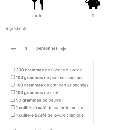
facile
€
Ingrédients
–
+
personnes
200
grammes
de flocons d’avoine
100
grammes
de pommes séchées
100
grammes
de cranberries séchées
100
grammes
de miel
50
grammes
de beurre
1
cuillère à café
de cannelle moulue
1
cuillère à café
de levure chimique