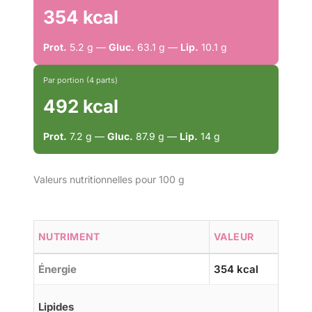
354 kcal
Prot.
5.2 g —
Gluc.
63.1 g —
Lip.
10.1 g
Par portion (4 parts)
492 kcal
Prot.
7.2 g —
Gluc.
87.9 g —
Lip.
14 g
Valeurs nutritionnelles pour 100 g
NUTRIMENT
VALEUR
Énergie
354 kcal
Lipides