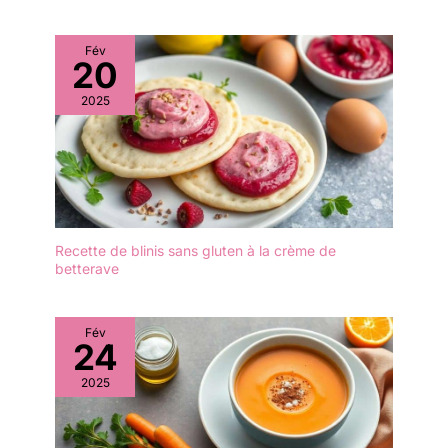
et four, cette cocotte de
brillantes Mambocat :
28 cm et 2000 ml de
votre spécialiste en
capacité est optimale
Fév
articles ménagers et
20
pour les ragoûts, les riz
rangement, en verres et
bouillonnants et plus
en porcelaine, vous
2025
encore, tout en
propose également un
conservant la chaleur
large choix d'ustensiles
efficacement Entretien
de cuisine décoratifs et
facile : en plus d'être
utiles, à l'unité ou en lot
pratique pour cuisiner,
son design permet un
nettoyage facile, passe
Recette de blinis sans gluten à la crème de
au lave-vaisselle et
betterave
facilite l'entretien
quotidien dans la cuisine
Fév
24
2025